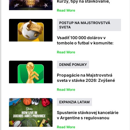
Kurzy, tipy na stávkovanie,
predpovede a živý prenos
Read More
POSTUP NA MAJSTROVSTVÁ
SVETA
Vsadiť 100 000 dolárov v
tombole o futbal v komunite:
Zapojte sa s ID stávok na
Read More
Majstrovstvá sveta
DENNÉ PONUKY
Propagácie na Majstrovstvá
sveta v stávke 2026: Zvýšené
kurzy, Polčasový nápor a
Read More
Výplata v 90. minúte
EXPANZIA LATAM
Spustenie stávkovej kancelárie
v Argentíne s regulovanou
stávkovou kanceláriou a
Read More
kasínom v Buenos Aires