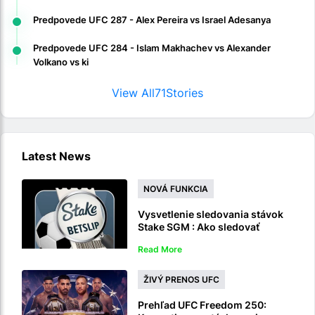
Predpovede UFC 287 - Alex Pereira vs Israel Adesanya
Predpovede UFC 284 - Islam Makhachev vs Alexander
Volkano vs ki
View All
71
Stories
Latest News
NOVÁ FUNKCIA
Vysvetlenie sledovania stávok
Stake SGM : Ako sledovať
viacnásobné stávky na rovnakú
Read More
hru naživo
ŽIVÝ PRENOS UFC
Prehľad UFC Freedom 250: