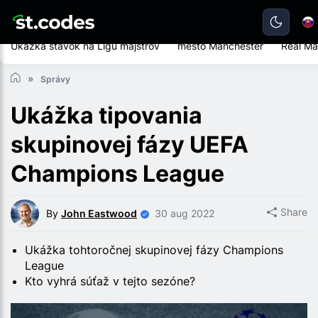
Ukážka stávok na Ligu majstrov
mesto Manchester
Real Ma
Správy
Ukážka tipovania
skupinovej fázy UEFA
Champions League
Share
By
John Eastwood
30 aug 2022
Ukážka tohtoročnej skupinovej fázy Champions
League
Kto vyhrá súťaž v tejto sezóne?