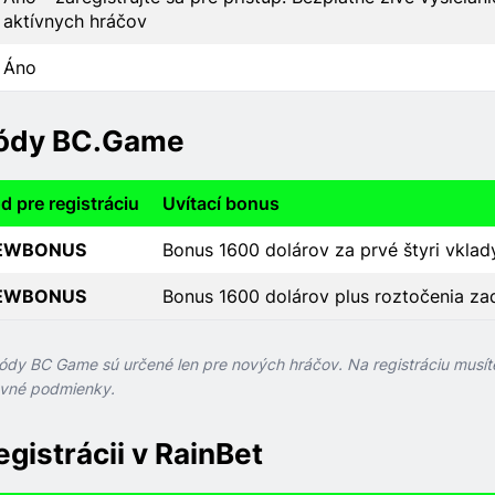
aktívnych hráčov
Áno
kódy BC.Game
d pre registráciu
Uvítací bonus
EWBONUS
Bonus 1600 dolárov za prvé štyri vklad
EWBONUS
Bonus 1600 dolárov plus roztočenia z
dy BC Game sú určené len pre nových hráčov. Na registráciu musít
uvné podmienky.
egistrácii v RainBet