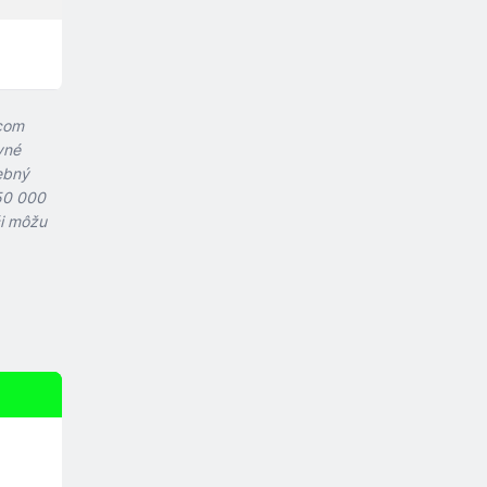
.com
vné
ebný
550 000
či môžu