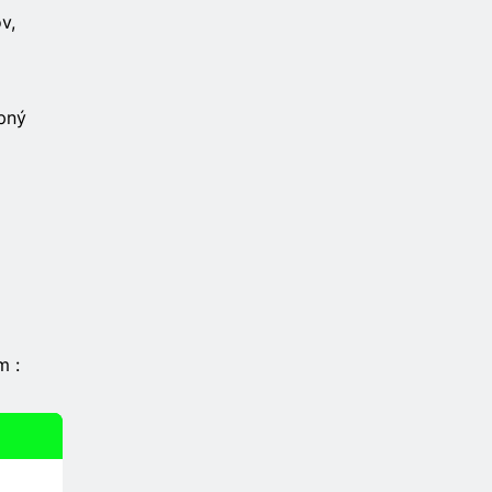
v,
pný
m :