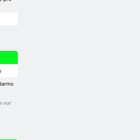
y
adarmo
e mať