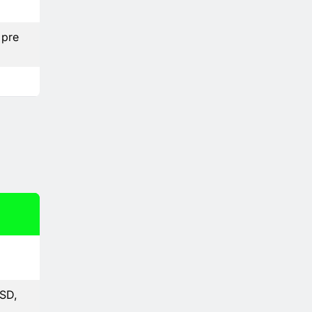
 pre
SD,