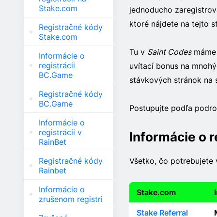
Stake.com
jednoducho zaregistro
ktoré nájdete na tejto s
Registračné kódy
Stake.com
Tu v
Saint Codes
máme e
Informácie o
registrácii
uvítací bonus na mnohý
BC.Game
stávkových stránok na 
Registračné kódy
BC.Game
Postupujte podľa podro
Informácie o
registrácii v
Informácie o r
RainBet
Registračné kódy
Všetko, čo potrebujete 
Rainbet
Informácie o
Stake.com
zrušenom registri
Stake Referral