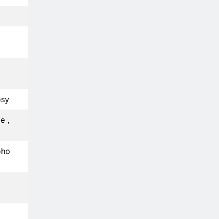
osy
e ,
oho