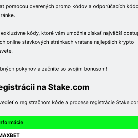
vať pomocou overených promo kódov a odporúčacích kódo
tránke.
xkluzívne kódy, ktoré vám umožnia získať najväčší dostu
ch online stávkových stránkach vrátane najlepších krypto
svete.
bných pokynov a začnite so svojím bonusom!
egistrácii na Stake.com
vedieť o registračnom kóde a procese registrácie Stake.co
Informácie
MAXBET