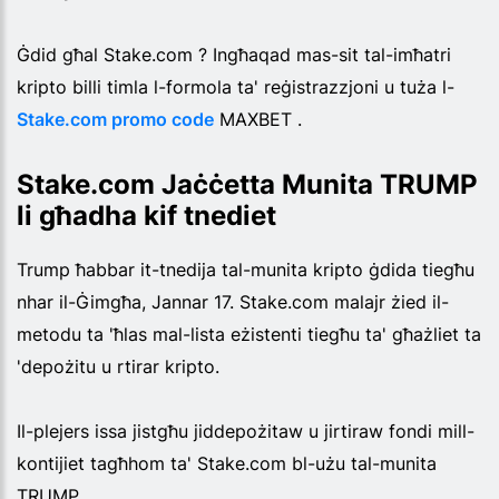
Ġdid għal Stake.com ? Ingħaqad mas-sit tal-imħatri
kripto billi timla l-formola ta' reġistrazzjoni u tuża l-
Stake.com promo code
MAXBET .
Stake.com Jaċċetta Munita TRUMP
li għadha kif tnediet
Trump ħabbar it-tnedija tal-munita kripto ġdida tiegħu
nhar il-Ġimgħa, Jannar 17. Stake.com malajr żied il-
metodu ta 'ħlas mal-lista eżistenti tiegħu ta' għażliet ta
'depożitu u rtirar kripto.
Il-plejers issa jistgħu jiddepożitaw u jirtiraw fondi mill-
kontijiet tagħhom ta' Stake.com bl-użu tal-munita
TRUMP .