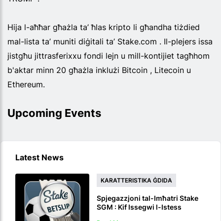
Hija l-aħħar għażla ta’ ħlas kripto li għandha tiżdied
mal-lista ta’ muniti diġitali ta’ Stake.com . Il-plejers issa
jistgħu jittrasferixxu fondi lejn u mill-kontijiet tagħhom
b'aktar minn 20 għażla inklużi Bitcoin , Litecoin u
Ethereum.
Upcoming Events
Latest News
KARATTERISTIKA ĠDIDA
Spjegazzjoni tal-Imħatri Stake
SGM : Kif Issegwi l-Istess
Logħba b'Imħatri Multipli Live