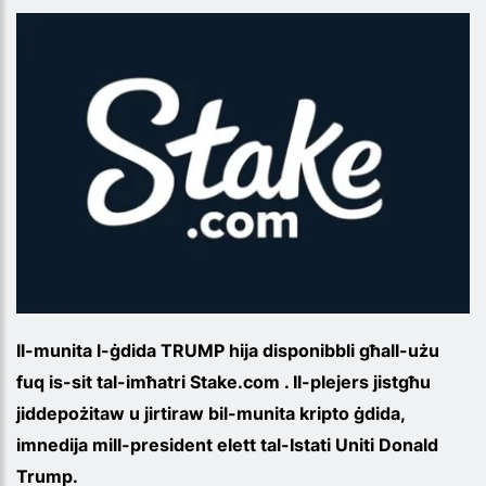
Il-munita l-ġdida TRUMP hija disponibbli għall-użu
fuq is-sit tal-imħatri Stake.com . Il-plejers jistgħu
jiddepożitaw u jirtiraw bil-munita kripto ġdida,
imnedija mill-president elett tal-Istati Uniti Donald
Trump.