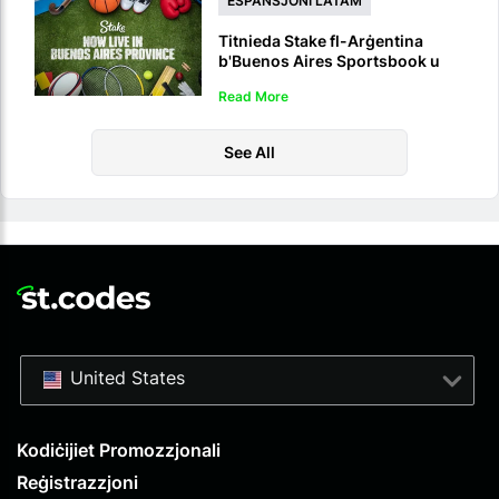
ESPANSJONI LATAM
Titnieda Stake fl-Arġentina
b'Buenos Aires Sportsbook u
Casino Regolati
Read More
See All
United States
Kodiċijiet Promozzjonali
Reġistrazzjoni