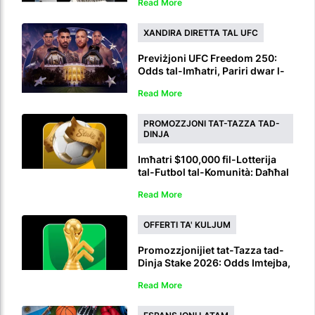
Read More
XANDIRA DIRETTA TAL UFC
Previżjoni UFC Freedom 250:
Odds tal-Imħatri, Pariri dwar l-
Imħatri, Tbassir u Xandira
Read More
Diretta
PROMOZZJONI TAT-TAZZA TAD-
DINJA
Imħatri $100,000 fil-Lotterija
tal-Futbol tal-Komunità: Daħħal
bl-IDs tal-Imħatri tat-Tazza tad-
Read More
Dinja
OFFERTI TA' KULJUM
Promozzjonijiet tat-Tazza tad-
Dinja Stake 2026: Odds Imtejba,
Rush ta' Nofs il-Ħin u Ħlas fid-
Read More
90 Minuta