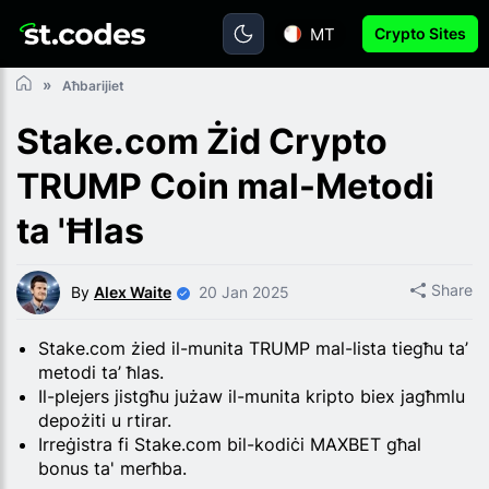
MT
Crypto Sites
Aħbarijiet
Stake.com Żid Crypto
TRUMP Coin mal-Metodi
ta 'Ħlas
Share
By
Alex Waite
20 Jan 2025
Stake.com żied il-munita TRUMP mal-lista tiegħu ta’
metodi ta’ ħlas.
Il-plejers jistgħu jużaw il-munita kripto biex jagħmlu
depożiti u rtirar.
Irreġistra fi Stake.com bil-kodiċi MAXBET għal
bonus ta' merħba.