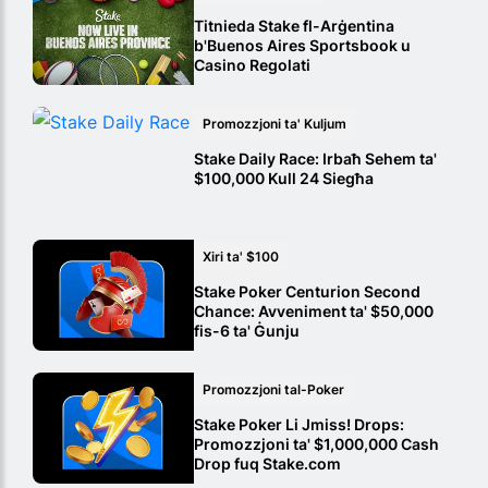
Titnieda Stake fl-Arġentina
b'Buenos Aires Sportsbook u
Casino Regolati
Promozzjoni ta' Kuljum
Stake Daily Race: Irbaħ Sehem ta'
$100,000 Kull 24 Siegħa
Xiri ta' $100
Stake Poker Centurion Second
Chance: Avveniment ta' $50,000
fis-6 ta' Ġunju
Promozzjoni tal-Poker
Stake Poker Li Jmiss! Drops:
Promozzjoni ta' $1,000,000 Cash
Drop fuq Stake.com