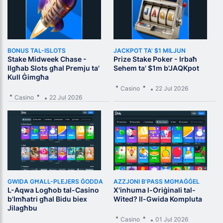
BONUS TAL-ISLOTS
JACKPOT TA' $1 MILJUN
Stake Midweek Chase -
Prize Stake Poker - Irbaħ
Ilgħab Slots għal Premju ta'
Sehem ta' $1m b'JAQKpot
Kull Ġimgħa
Casino
22 Jul 2026
Casino
22 Jul 2026
GWIDA GĦALL-PLEJERS ĠODDA
AZZJONI B'PASS MGĦAĠĠEL
L-Aqwa Logħob tal-Casino
X'inhuma l-Oriġinali tal-
b'Imħatri għal Bidu biex
Wited? Il-Gwida Kompluta
Jilagħbu
Casino
01 Jul 2026