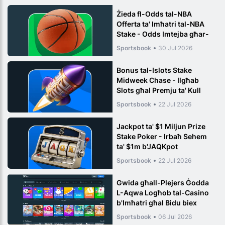
Żieda fl-Odds tal-NBA
Offerta ta' Imħatri tal-NBA
Stake - Odds Imtejba għar-
Rebbieħ tal-Istaġun
Sportsbook
30 Jul 2026
2026/27
Bonus tal-Islots
Stake
Midweek Chase - Ilgħab
Slots għal Premju ta' Kull
Ġimgħa
Sportsbook
22 Jul 2026
Jackpot ta' $1 Miljun
Prize
Stake Poker - Irbaħ Sehem
ta' $1m b'JAQKpot
Sportsbook
22 Jul 2026
Gwida għall-Plejers Ġodda
L-Aqwa Logħob tal-Casino
b'Imħatri għal Bidu biex
Jilagħbu
Sportsbook
06 Jul 2026