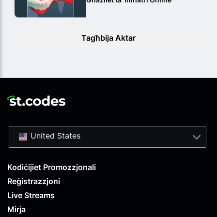
Tagħbija Aktar
United States
Kodiċijiet Promozzjonali
Reġistrazzjoni
Live Streams
Mirja