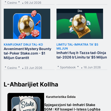
Casino
06 Jul 2026
KAMPJONAT DINJI TAL-KO
LIMITU TAL-IMĦATRA TA' $5
Avveniment Mystery Bounty
MILJUN
Imħatri fuq it-Tazza tad-Dinja
tal-Poker Stake.com - $1
tal-2026 b'Limitu ta' $5 Miljun
Miljun Garantit
Sportsbook
16 Jun 2026
Casino
23 Jun 2026
L-Aħbarijiet Kollha
Karatteristika Ġdida
Spjegazzjoni tal-Imħatri Stake
SGM : Kif Issegwi l-Istess Logħba