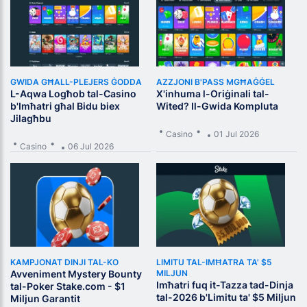
GWIDA GĦALL-PLEJERS ĠODDA
AZZJONI B'PASS MGĦAĠĠEL
L-Aqwa Logħob tal-Casino
X'inhuma l-Oriġinali tal-
b'Imħatri għal Bidu biex
Wited? Il-Gwida Kompluta
Jilagħbu
Casino
01 Jul 2026
Casino
06 Jul 2026
KAMPJONAT DINJI TAL-KO
LIMITU TAL-IMĦATRA TA' $5
Avveniment Mystery Bounty
MILJUN
Imħatri fuq it-Tazza tad-Dinja
tal-Poker Stake.com - $1
tal-2026 b'Limitu ta' $5 Miljun
Miljun Garantit