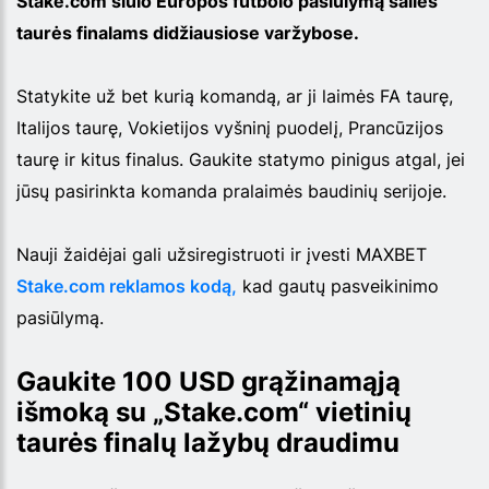
Stake.com siūlo Europos futbolo pasiūlymą šalies
taurės finalams didžiausiose varžybose.
Statykite už bet kurią komandą, ar ji laimės FA taurę,
Italijos taurę, Vokietijos vyšninį puodelį, Prancūzijos
taurę ir kitus finalus. Gaukite statymo pinigus atgal, jei
jūsų pasirinkta komanda pralaimės baudinių serijoje.
Nauji žaidėjai gali užsiregistruoti ir įvesti MAXBET
Stake.com reklamos kodą,
kad gautų pasveikinimo
pasiūlymą.
Gaukite 100 USD grąžinamąją
išmoką su „Stake.com“ vietinių
taurės finalų lažybų draudimu