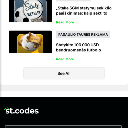
„Stake SGM statymų sekiklio
paaiškinimas: kaip sekti to
paties žaidimo kelių statymų
Read More
rezultatus gyvai
PASAULIO TAURĖS REKLAMA
Statykite 100 000 USD
bendruomenės futbolo
loterijoje: dalyvaukite su
Read More
pasaulio taurės statymų ID
See All