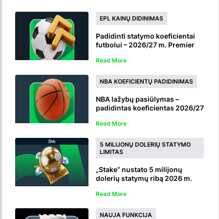
EPL KAINŲ DIDINIMAS
Padidinti statymo koeficientai
futbolui – 2026/27 m. Premier
League kainų padidinimai
Read More
NBA KOEFICIENTŲ PADIDINIMAS
NBA lažybų pasiūlymas –
padidintas koeficientas 2026/27
sezono nugalėtojui
Read More
5 MILIJONŲ DOLERIŲ STATYMO
LIMITAS
„Stake“ nustato 5 milijonų
dolerių statymų ribą 2026 m.
pasaulio čempionato lažyboms
Read More
NAUJA FUNKCIJA