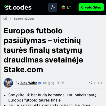
LT
Crypto Sites
Sporto lažybos
Europos futbolo
pasiūlymas – vietinių
taurės finalų statymų
draudimas svetainėje
Stake.com
Share
By
Alex Waite
09 geg. 2025
Statykite už bet kurią komandą, kuri pakels taurę
Europos futbolo taurės finale.
Jei jūsų pasirinkta komanda pralaimi baudinių