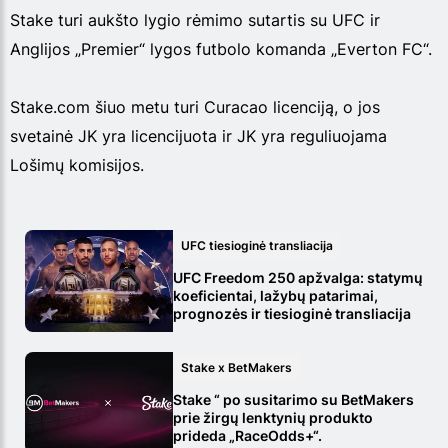
Stake turi aukšto lygio rėmimo sutartis su UFC ir
Anglijos „Premier“ lygos futbolo komanda „Everton FC“.
Stake.com šiuo metu turi Curacao licenciją, o jos
svetainė JK yra licencijuota ir JK yra reguliuojama
Lošimų komisijos.
UFC tiesioginė transliacija
UFC Freedom 250 apžvalga: statymų
koeficientai, lažybų patarimai,
prognozės ir tiesioginė transliacija
Stake x BetMakers
Stake “ po susitarimo su BetMakers
prie žirgų lenktynių produkto
prideda „RaceOdds+“.