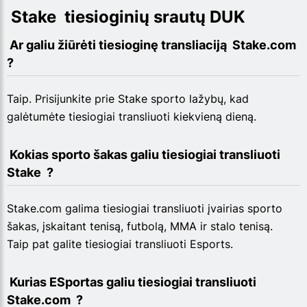
 Stake  tiesioginių srautų DUK
 Ar galiu žiūrėti tiesioginę transliaciją  Stake.com  
?
Taip. Prisijunkite prie Stake sporto lažybų, kad
galėtumėte tiesiogiai transliuoti kiekvieną dieną.
 Kokias sporto šakas galiu tiesiogiai transliuoti  
Stake  ?
Stake.com galima tiesiogiai transliuoti įvairias sporto
šakas, įskaitant tenisą, futbolą, MMA ir stalo tenisą.
Taip pat galite tiesiogiai transliuoti Esports.
 Kurias ESportas galiu tiesiogiai transliuoti  
Stake.com  ?