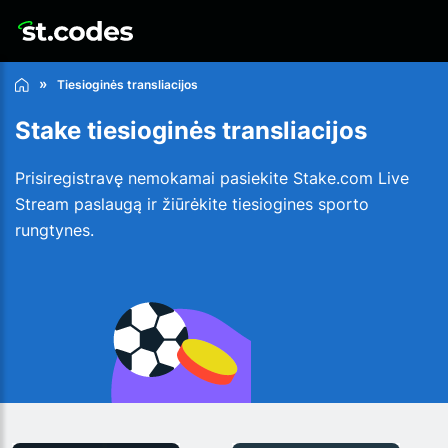
Tiesioginės transliacijos
Stake tiesioginės transliacijos
Prisiregistravę nemokamai pasiekite Stake.com Live
Stream paslaugą ir žiūrėkite tiesiogines sporto
rungtynes.