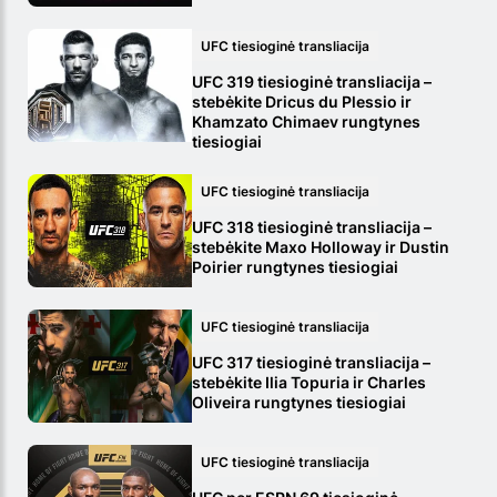
UFC tiesioginė transliacija
UFC 319 tiesioginė transliacija –
stebėkite Dricus du Plessio ir
Khamzato Chimaev rungtynes
tiesiogiai
UFC tiesioginė transliacija
UFC 318 tiesioginė transliacija –
stebėkite Maxo Holloway ir Dustin
Poirier rungtynes tiesiogiai
UFC tiesioginė transliacija
UFC 317 tiesioginė transliacija –
stebėkite Ilia Topuria ir Charles
Oliveira rungtynes tiesiogiai
UFC tiesioginė transliacija