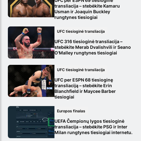
UFC per ESPN 69 tiesioginė
transliacija – stebėkite Kamaru
Usman ir Joaquin Buckley
rungtynes tiesiogiai
UFC tiesioginė transliacija
UFC 316 tiesioginė transliacija –
stebėkite Merab Dvalishvili ir Seano
O'Malley rungtynes tiesiogiai
UFC tiesioginė transliacija
UFC per ESPN 68 tiesioginę
transliaciją – stebėkite Erin
Blanchfield ir Maycee Barber
tiesiogiai
Europos finalas
UEFA Čempionų lygos tiesioginė
transliacija – stebėkite PSG ir Inter
Milan rungtynes tiesiogiai internetu.