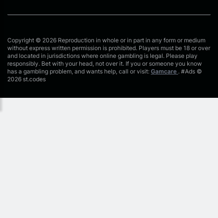
Copyright © 2026 Reproduction in whole or in part in any form or medium
without express written permission is prohibited. Players must be 18 or over
and located in jurisdictions where online gambling is legal. Please play
responsibly. Bet with your head, not over it. If you or someone you know
has a gambling problem, and wants help, call or visit:
Gamcare
. #Ads ©
2026 st.codes