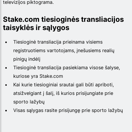
televizijos piktograma.
Stake.com tiesioginės transliacijos
taisyklės ir sąlygos
Tiesioginė transliacija prieinama visiems
registruotiems vartotojams, įnešusiems realių
pinigų indėlį
Tiesioginė transliacija pasiekiama visose šalyse,
kuriose yra Stake.com
Kai kurie tiesioginiai srautai gali būti apriboti,
atsižvelgiant į šalį, iš kurios prisijungiate prie
sporto lažybų
Visas sąlygas rasite prisijungę prie sporto lažybų