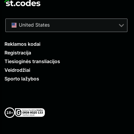
United States
Reklamos kodai
Registracija
Tiesioginės transliacijos
Veidrodžiai
Sporto lažybos