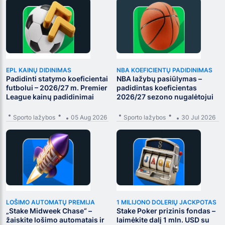
EPL KAINŲ DIDINIMAS
NBA KOEFICIENTŲ PADIDINIMAS
Padidinti statymo koeficientai
NBA lažybų pasiūlymas –
futbolui – 2026/27 m. Premier
padidintas koeficientas
League kainų padidinimai
2026/27 sezono nugalėtojui
Sporto lažybos
05 Aug 2026
Sporto lažybos
30 Jul 2026
LOŠIMO AUTOMATŲ PREMIJA
1 MILIJONO DOLERIŲ JACKPOTAS
„Stake Midweek Chase“ –
Stake Poker prizinis fondas –
žaiskite lošimo automatais ir
laimėkite dalį 1 mln. USD su