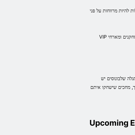
 הצעות הבונוס הללו יכולות להיות מרווחות על פני
טעינות חוזרות מתקבלות כאשר אתה מגיע לסטטוס VIP של פלטינום, כאשר שחקנים ומארחי VIP
 אחרת, תגלה שלבונוסים יש
ך, מחכים שישחקו איתם
Upcoming E