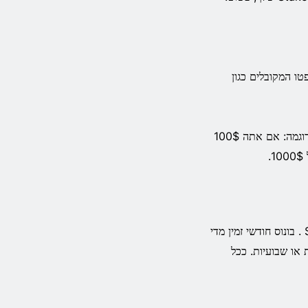
 המקובלים כגון
לאחר שתבצע את ההפקדה הראשונה שלך, תקבל בונוס הפקדה של 200%. לדוגמה: אם אתה 100$
תוכנית ה-VIP היא הדרך הקלה ביותר לאסוף בונוסים כאשר אתה פעיל Stake . בונוס חודשי זמין מדי
 או שבועיות. ככל