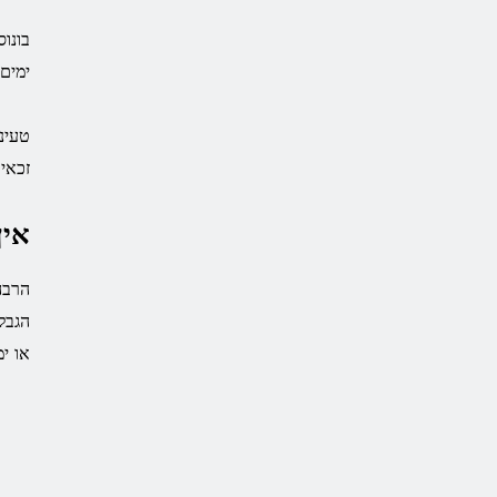
ימים
זכאי
אין
הגבל
או י