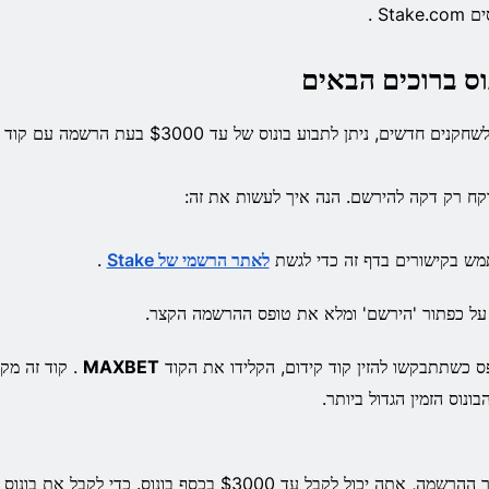
Stake. .
וס ברוכים הבאים
שחקנים חדשים, ניתן לתבוע בונוס של עד $3000 בעת הרשמה עם קוד
וקח רק דקה להירשם. הנה איך לעשות את זה:
ש בקישורים בדף זה כדי לגשת
לאתר הרשמי של Stake
.
על כפתור 'הירשם' ומלא את טופס ההרשמה הקצר.
ס כשתתבקשו להזין קוד קידום, הקלידו את הקוד
MAXBET
. קוד זה מק
ונוס הזמין הגדול ביותר.
ה, אתה יכול לקבל עד $3000 בכסף בונוס. כדי לקבל את בונוס Stake שלך, פשוט: