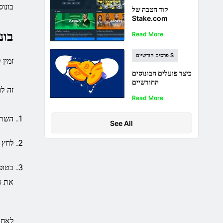
בונוסים com
קוד הטבה של
Stake.com
MAXBET - קבל
בונ
Read More
בונוס של עד $ 1000
עם קוד זה $$
פרסים חודשיים $
זמין ל
כיצד פועלים הבונוסים
החודשיים
זה ל
Stake.com ? $
Read More
השתמ
See All
לחץ 
בטופ
את הב
לאחר ההרשמ