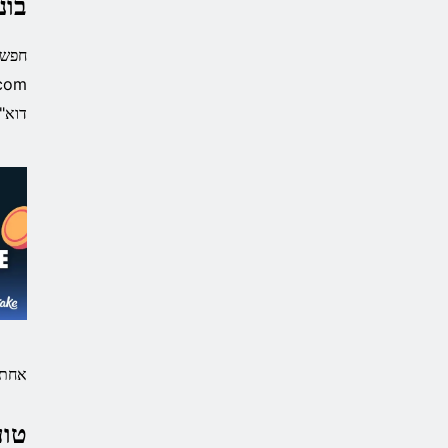
בונ
דוא"
אחת ההטבות Stake
טוע