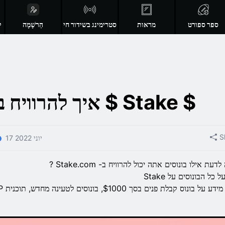
ספר ספורט
מראות
סטרימינג בשידור חי
הַרשָׁמָה
ק
איך להרוויח בונוסים על $ Stake $
S
17 יוני 2022
דעת אילו בונוסים אתה יכול להרוויח ב- Stake.com ?
ל כל הבונוסים על Stake
על בונוס קבלת פנים בסך $1000, בונוסים לטעינה מחדש, תוכנית VIP ועוד!