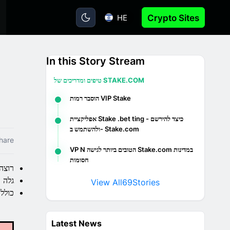
HE
Crypto Sites
In this Story Stream
טיפים ומדריכים של STAKE.COM
הוסבר רמות VIP Stake
אפליקציית Stake .bet ting - כיצד להירשם
ולהשתמש ב- Stake.com
hare
VP N הטובים ביותר לגישה Stake.com במדינות
חסומות
רוצה ל
גלה ע
View All
69
Stories
כולל מידע 
Latest News