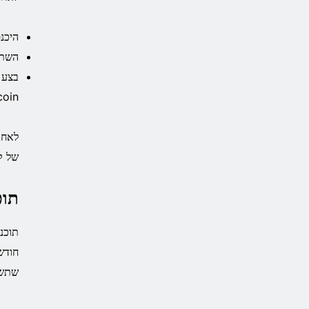
היכנס לחשב
השתמש בקוד של 
בצע 
ecoin
של קריפטו, ת
תוכנ
חודש
שתשח