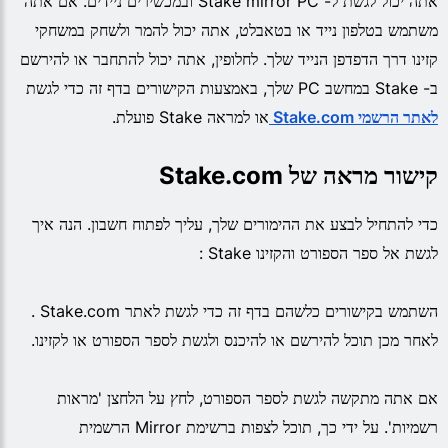
אתה יכול לגשת ל- Stake mirror PC ובמכשירים ניידים. אם אתה
משתמש בטלפון נייד או בטאבלט, אתה יכול להמר ולשחק במשחקי
קזינו דרך הדפדפן הנייד שלך. לחלופין, אתה יכול להתחבר או להירשם
ב- Stake במחשב PC שלך, באמצעות הקישורים בדף זה כדי לגשת
לאתר הרשמי Stake.com
או למראה Stake פועלת.
קישור מראה של Stake.com
כדי להתחיל לבצע את ההימורים שלך, עליך לפתוח חשבון. הנה איך
לגשת אל ספר הספורט והקזינו Stake :
השתמש בקישורים כלשהם בדף זה כדי לגשת לאתר Stake.com .
לאחר מכן תוכל להירשם או להיכנס ולגשת לספר הספורט או לקזינו.
אם אתה מתקשה לגשת לספר הספורט, לחץ על הלחצן 'מראות
רשמיות'. על ידי כך, תוכל לצפות ברשימת Mirror הרשמית