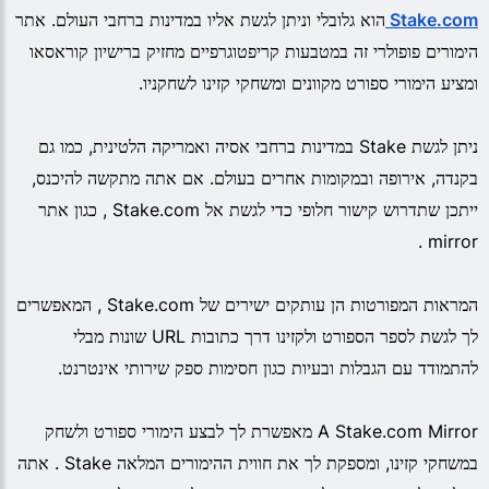
Stake.com
הוא גלובלי וניתן לגשת אליו במדינות ברחבי העולם. אתר
הימורים פופולרי זה במטבעות קריפטוגרפיים מחזיק ברישיון קוראסאו
ומציע הימורי ספורט מקוונים ומשחקי קזינו לשחקניו.
ניתן לגשת Stake במדינות ברחבי אסיה ואמריקה הלטינית, כמו גם
בקנדה, אירופה ובמקומות אחרים בעולם. אם אתה מתקשה להיכנס,
ייתכן שתדרוש קישור חלופי כדי לגשת אל Stake.com , כגון אתר
mirror .
המראות המפורטות הן עותקים ישירים של Stake.com , המאפשרים
לך לגשת לספר הספורט ולקזינו דרך כתובות URL שונות מבלי
להתמודד עם הגבלות ובעיות כגון חסימות ספק שירותי אינטרנט.
A Stake.com Mirror מאפשרת לך לבצע הימורי ספורט ולשחק
במשחקי קזינו, ומספקת לך את חווית ההימורים המלאה Stake . אתה