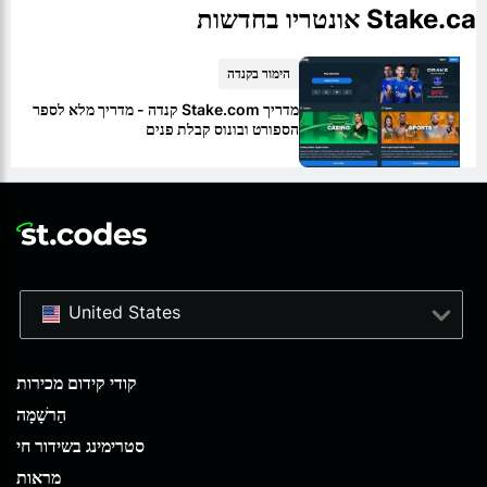
Stake.ca אונטריו בחדשות
הימור בקנדה
מדריך Stake.com קנדה - מדריך מלא לספר
הספורט ובונוס קבלת פנים
United States
קודי קידום מכירות
הַרשָׁמָה
סטרימינג בשידור חי
מראות