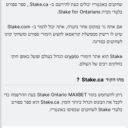
שחקנים באונטריו יכולים כעת להירשם ב- Stake.ca , ספר ספורט
בלעדי מבית Stake for Ontarians.
אם אתה גר במקום אחר בקנדה, אתה יכול להמר ב- Stake.com
שיש לו רישיון מממשלת קוראסאו להציע הימורי ספורט ומשחקי קזינו
לשחקנים במדינה.
Stake הוא אתר הימורי crypto הגדול בעולם ופועל באופן חוקי
בחלקים רבים של העולם.
 מהו הקוד  Stake.ca  ?
ניתן להשתמש בקוד Stake Ontario MAXBET בעת ההרשמה כדי
לקבל את הבונוס הגדול ביותר הזמין. Stake.ca הוא ספר ספורט
בלעדי Stake לשחקנים שבסיסו באונטריו.