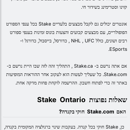
קזינו וסטרימינג בשידור חי.
אונטרים יכולים גם לקבל מבצעים בלעדיים Stake בכל ענפי הספורט
הפופולריים, עם מבצעים קבועים והצעות בונוס זמינות בענפי ספורט
רבים ושונים, כולל NHL , UFC , כדורסל, בייסבול, כדורגל ו-
ESports.
אם אתה נרשם ב- Stake.ca , התהליך זהה לזה שבו היית נרשם ב-
Stake.com. כל שעליך לעשות הוא לעקוב אחר ההוראות המופיעות
באתר זה כדי לפתוח חשבון. ההרשמה לוקחת פחות מדקה אחת.
שאלות נפוצות  Stake  Ontario
 האם  Stake.com  חוקי בקנדה?
כן, Stake חוקי בכל קנדה. בעקבות שינוי ברגולציה המקומית בקנדה,