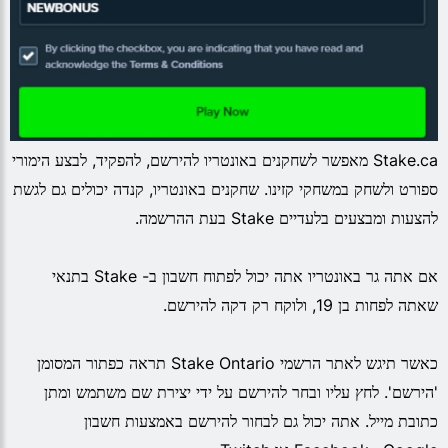
Stake.ca מאפשר לשחקנים באונטריו להירשם, להפקיד, לבצע הימורי
ספורט ולשחק במשחקי קזינו. שחקנים באונטריו, קנדה יכולים גם לגשת
להצעות ומבצעים בלעדיים Stake בעת ההרשמה.
אם אתה גר באונטריו אתה יכול לפתוח חשבון ב- Stake בתנאי
שאתה לפחות בן 19, ולוקח רק דקה להירשם.
כאשר תיגש לאתר הרשמי Stake Ontario תראה כפתור המסומן
'הירשם'. לחץ עליו ובחר להירשם על ידי יצירת שם משתמש ומתן
כתובת מייל. אתה יכול גם לבחור להירשם באמצעות חשבון