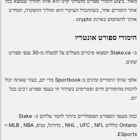
מאוד. ביצוע הימורי ספורט ומשחקי קזינו הוא אותו תהליך שנמצא בכל
אתר הימורים אחר, כשההבדל העיקרי הוא תהליך ההפקדה, המחייב
אותך להשתמש בארנק crypto .
הימורי ספורט אונטריו
ב- Stake.ca תמצאו סיכויים מעולים על למעלה מ-30 ענפי ספורט
שונים.
אלפי שווקי הימורים זמינים ב-Sportbook מדי יום, בעוד שאתה יכול
ליהנות מהימורים חיים וסטרימינג בשידור חי בענפי ספורט רבים בכל
יום.
כמה מענפי הספורט הפופולריים ביותר להמר עליהם ב- Stake
Ontario כוללים NHL , UFC , NFL , כדורגל, טניס, MLB , NBA ו-
ESports.