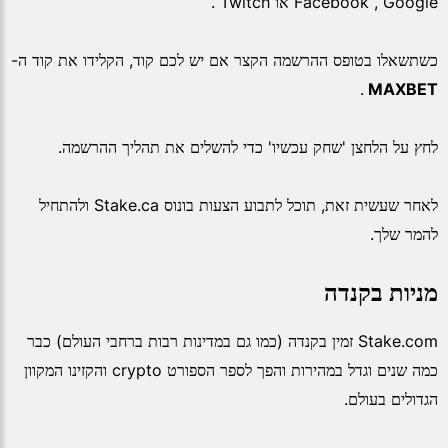
Facebook , Google או Twitch .
כשתשאלו בטופס ההרשמה הקצר אם יש לכם קוד, הקלידו את קוד ה-
.
MAXBET
לחץ על הלחצן 'שחק עכשיו' כדי להשלים את תהליך ההרשמה.
לאחר שעשית זאת, תוכל לתבוע הצעות בונוס Stake.ca ולהתחיל
להמר שלך.
מניות בקנדה
Stake.com זמין בקנדה (כמו גם במדינות רבות ברחבי העולם) כבר
כמה שנים וגדל במהירות והפך לספר הספורט crypto והקזינו המקוון
הגדולים בעולם.