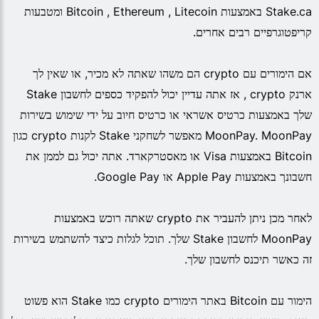
Stake.ca באמצעות Bitcoin , Ethereum , Litecoin ומטבעות
קריפטוגרפיים רבים אחרים.
אם הימורים עם crypto הם משהו שאתה לא מכיר, או שאין לך
ארנק crypto , אז אתה עדיין יכול להפקיד כספים לחשבון Stake
שלך באמצעות כרטיס אשראי או כרטיס חיוב על ידי שימוש בשירות
MoonPay. MoonPay מאפשר לשחקני Stake לקנות crypto כגון
Bitcoin באמצעות Visa או מאסטרקארד. אתה יכול גם לממן את
חשבונך באמצעות Apple Pay או Google Pay.
לאחר מכן ניתן להעביר את crypto שאתה רוכש באמצעות
MoonPay לחשבון Stake שלך. תוכל לגלות כיצד להשתמש בשירות
זה כאשר תיכנס לחשבון שלך.
הימור עם Bitcoin באתר הימורים crypto כמו Stake הוא פשוט