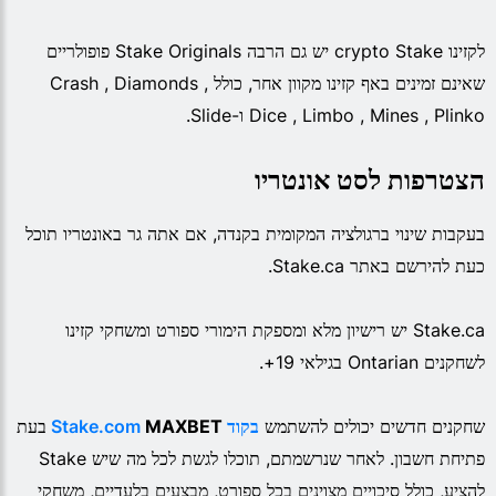
לקזינו crypto Stake יש גם הרבה Stake Originals פופולריים
שאינם זמינים באף קזינו מקוון אחר, כולל Crash , Diamonds ,
Dice , Limbo , Mines , Plinko ו-Slide.
הצטרפות לסט אונטריו
בעקבות שינוי ברגולציה המקומית בקנדה, אם אתה גר באונטריו תוכל
כעת להירשם באתר Stake.ca.
Stake.ca יש רישיון מלא ומספקת הימורי ספורט ומשחקי קזינו
לשחקנים Ontarian בגילאי 19+.
שחקנים חדשים יכולים להשתמש
בקוד Stake.com
MAXBET
בעת
פתיחת חשבון. לאחר שנרשמתם, תוכלו לגשת לכל מה שיש Stake
להציע, כולל סיכויים מצוינים בכל ספורט, מבצעים בלעדיים, משחקי