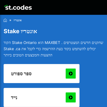
אונטריו
Stake אונטריו
הקוד Stake Ontario הוא MAXBET . שחקנים חדשים המצטרפים
Stake .ca יכולים להשתמש בקוד בעת ההרשמה כדי לקבל את
ההצעות והמבצעים הטובים ביותר
ספר ספורט
נייד