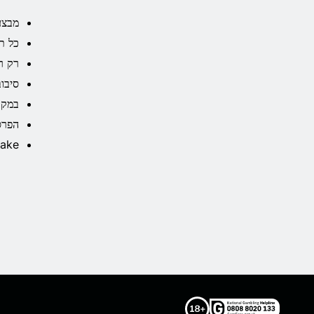
מבצע זה בתוקף מ
כל תקו
רק רכי
סיבוב
במקר
הפרסים יחולקו ת
Stake ו- Hacksaw Gaming רשאיות לשנות או לב