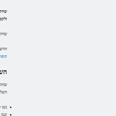
ולקבל ה
שחקו במכונת המ
חדש ב- Stake.com ? פתח את החשבון החדש
קופון ke.com
השתתפ
השלב
גשו לקזינו Stake.com ופתח
קנה 