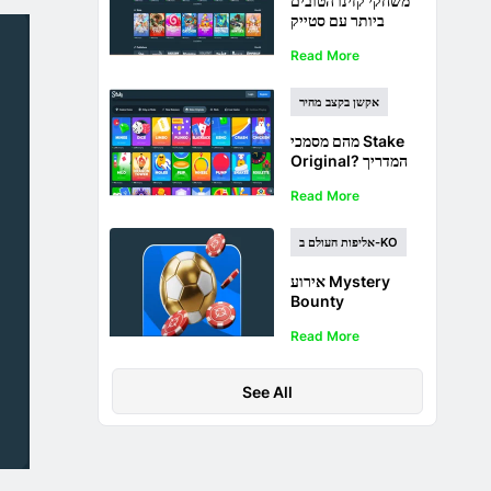
משחקי קזינו הטובים
ביותר עם סטייק
למתחילים
Read More
אקשן בקצב מהיר
מהם מסמכי Stake
Original? המדריך
המלא
Read More
אליפות העולם ב-KO
אירוע Mystery
Bounty
Stake.com בפוקר -
Read More
מיליון דולר מובטחים
See All