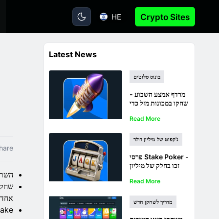
HE
Crypto Sites
Latest News
בונוס סלוטים
מרדף אמצע השבוע -
שחקו במכונות מזל כדי
לזכות בפרסים
Read More
שבועיים
ג'קפוט של מיליון דולר
hare
פרסי Stake Poker -
זכו בחלק של מיליון
השתתפו בתחרות g
דולר עם JAQKpot
Read More
אחד.
מדריך לשחקן חדש
Stake מציע פרס מבורך לשחקנים חדשים שנרש