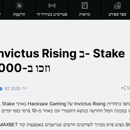
ספר ספורט
מראות
סטרימינג בשידור חי
הַרשָׁמָה
ק
וזכו ב-50,000 דולר
S
02 יולי 2025
Invictus Risin של Hacksaw Gaming באתר Stake .
מים באמצעות קוד MAXBET .