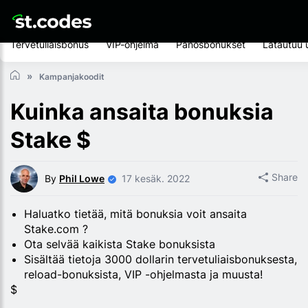
Tervetuliaisbonus
VIP-ohjelma
Panosbonukset
Latautuu 
Kampanjakoodit
Kuinka ansaita bonuksia
Stake $
Share
By
Phil Lowe
17 kesäk. 2022
Haluatko tietää, mitä bonuksia voit ansaita
Stake.com ?
Ota selvää kaikista Stake bonuksista
Sisältää tietoja 3000 dollarin tervetuliaisbonuksesta,
reload-bonuksista, VIP -ohjelmasta ja muusta!
$