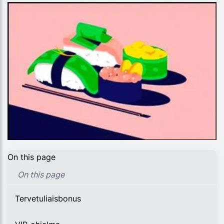
On this page
On this page
Tervetuliaisbonus