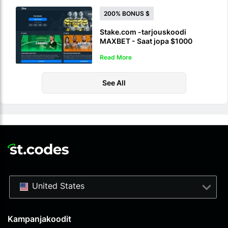
200% BONUS $
Stake.com -tarjouskoodi
MAXBET - Saat jopa $1000
bonuksen tällä koodilla $
Read More
See All
United States
Kampanjakoodit