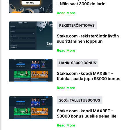
- Näin saat 3000 dollarin
rekisteröitymisbonuksen
Read More
REKISTERÖINTIOPAS
Stake.com -rekisteröintinäytön
suorittaminen loppuun
Read More
HANKI $3000 BONUS
Stake.com -koodi MAXBET -
Kuinka saada jopa $3000 bonus
Read More
200% TALLETUSBONUS
Stake.com -koodi MAXBET -
$3000 bonus uusille pelaajille
Read More