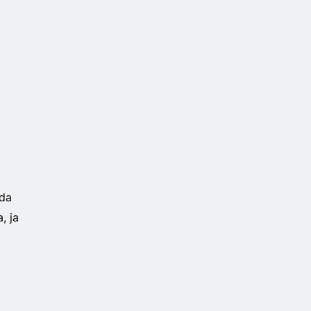
ada
, ja