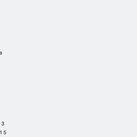
a
 3
1 5