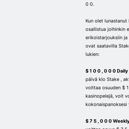
0 0.
Kun olet lunastanut
osallistua joihinkin 
erikoistarjouksiin ja
ovat saatavilla Sta
lukien:
$ 1 0 0 , 0 0 0 Daily
päivä klo Stake , akt
voittaa osuuden $ 1 
kasinopelejä, voit v
kokonaispanoksesi yl
$ 7 5 , 0 0 0 Weekly