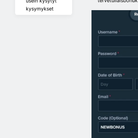
tervetuliaisbonu
usein kysytyt
kysymykset