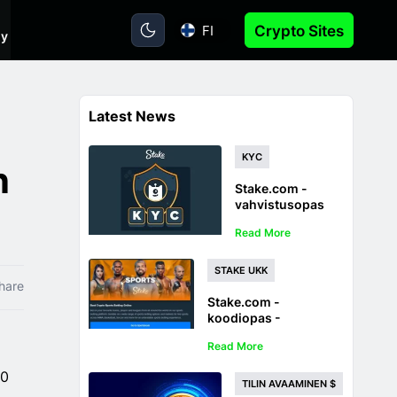
FI
Crypto Sites
ly
Latest News
KYC
n
Stake.com -
vahvistusopas
Read More
STAKE UKK
hare
Stake.com -
koodiopas -
Täydellinen opas
Read More
tervetuliaisbonukseen
ja MAXBET
00
tarjouskoodiin
TILIN AVAAMINEN $