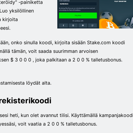
eröidy" -painiketta
 Luo yksilöllinen
 kirjoita
eesi.
tään, onko sinulla koodi, kirjoita sisään Stake.com koodi
ällä tämän, voit saada suurimman arvoisen
ksen $ 3 0 0 0 , joka palkitaan a 2 0 0 % talletusbonus.
stamisesta löydät alta.
ekisterikoodi
esi heti, kun olet avannut tilisi. Käyttämällä kampanjakood
essäsi, voit vaatia a 2 0 0 % talletusbonus.