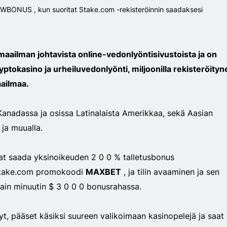
BONUS , kun suoritat Stake.com -rekisteröinnin saadaksesi
aailman johtavista online-vedonlyöntisivustoista ja on
ptokasino ja urheiluvedonlyönti, miljoonilla rekisteröityne
aailmaa.
Kanadassa ja osissa Latinalaista Amerikkaa, sekä Aasian
ja muualla.
at saada yksinoikeuden 2 0 0 % talletusbonus
 Stake.com promokoodi
MAXBET
, ja tilin avaaminen ja sen
ain minuutin $ 3 0 0 0 bonusrahassa.
yt, pääset käsiksi suureen valikoimaan kasinopelejä ja saat