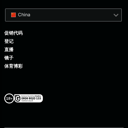
China
促销代码
登记
直播
镜子
体育博彩