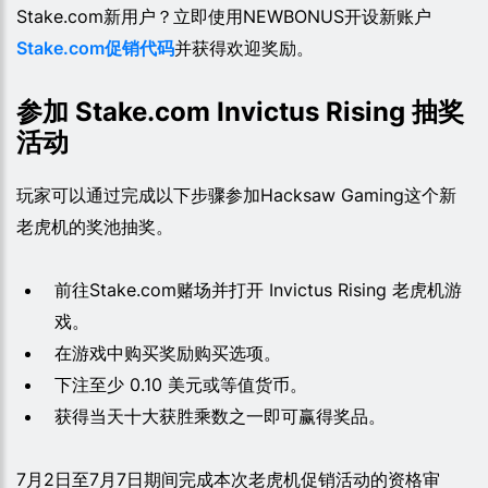
Stake.com新用户？立即使用NEWBONUS开设新账户
Stake.com促销代码
并获得欢迎奖励。
参加 Stake.com Invictus Rising 抽奖
活动
玩家可以通过完成以下步骤参加Hacksaw Gaming这个新
老虎机的奖池抽奖。
前往Stake.com赌场并打开 Invictus Rising 老虎机游
戏。
在游戏中购买奖励购买选项。
下注至少 0.10 美元或等值货币。
获得当天十大获胜乘数之一即可赢得奖品。
7月2日至7月7日期间完成本次老虎机促销活动的资格审