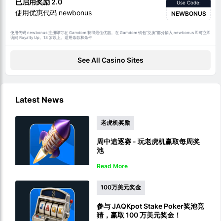
已启用奖励 2.0
Use Code:
使用优惠代码 newbonus
NEWBONUS
使用代码 newbonus 注册即可在 Gamdom 获得最佳优惠。在 Gamdom 钱包“兑换”部分输入 newbonus 即可立即
访问 Royalty Up。18 岁以上。适用条款和条件
See All Casino Sites
Latest News
老虎机奖励
周中追逐赛 - 玩老虎机赢取每周奖
池
Read More
100万美元奖金
参与 JAQKpot Stake Poker奖池竞
猜，赢取 100 万美元奖金！