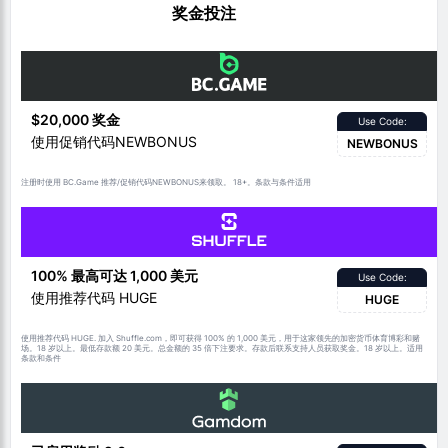
奖金投注
$20,000 奖金
Use Code:
使用促销代码NEWBONUS
NEWBONUS
注册时使用 BC.Game 推荐/促销代码NEWBONUS来领取。 18+。条款与条件适用
100% 最高可达 1,000 美元
Use Code:
使用推荐代码 HUGE
HUGE
使用推荐代码 HUGE. 加入 Shuffle.com，即可获得 100% 的 1,000 美元，用于这家领先的加密货币体育博彩和赌
场。18 岁以上。最低存款额 20 美元。总金额的 35 倍下注要求。存款后联系支持人员获取奖金。18 岁以上。适用
条款和条件