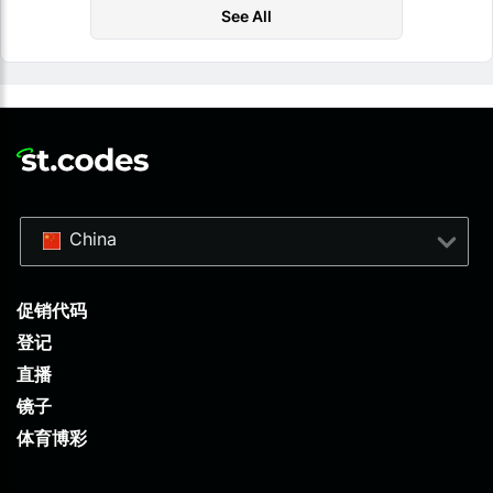
See All
China
促销代码
登记
直播
镜子
体育博彩