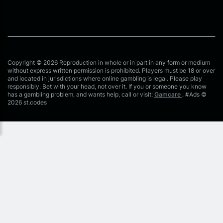
Copyright © 2026 Reproduction in whole or in part in any form or medium
without express written permission is prohibited. Players must be 18 or over
and located in jurisdictions where online gambling is legal. Please play
responsibly. Bet with your head, not over it. If you or someone you know
has a gambling problem, and wants help, call or visit:
Gamcare
. #Ads ©
2026 st.codes