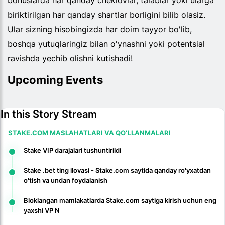
biriktirilgan har qanday shartlar borligini bilib olasiz.
Ular sizning hisobingizda har doim tayyor bo'lib,
boshqa yutuqlaringiz bilan o'ynashni yoki potentsial
ravishda yechib olishni kutishadi!
Upcoming Events
In this Story Stream
STAKE.COM MASLAHATLARI VA QOʻLLANMALARI
Stake VIP darajalari tushuntirildi
Stake .bet ting ilovasi - Stake.com saytida qanday ro'yxatdan
o'tish va undan foydalanish
Bloklangan mamlakatlarda Stake.com saytiga kirish uchun eng
yaxshi VP N