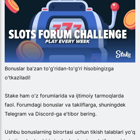
Bonuslar ba'zan to'g'ridan-to'g'ri hisobingizga
o'tkaziladi!
Stake ham o'z forumlarida va ijtimoiy tarmoqlarda
faol. Forumdagi bonuslar va takliflarga, shuningdek
Telegram va Discord-ga e'tibor bering.
Ushbu bonuslarning birortasi uchun tikish talablari yo'q