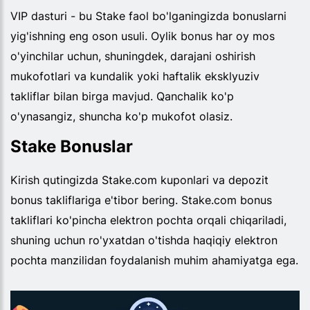
VIP dasturi - bu Stake faol bo'lganingizda bonuslarni
yig'ishning eng oson usuli. Oylik bonus har oy mos
o'yinchilar uchun, shuningdek, darajani oshirish
mukofotlari va kundalik yoki haftalik eksklyuziv
takliflar bilan birga mavjud. Qanchalik ko'p
o'ynasangiz, shuncha ko'p mukofot olasiz.
Stake Bonuslar
Kirish qutingizda Stake.com kuponlari va depozit
bonus takliflariga e'tibor bering. Stake.com bonus
takliflari ko'pincha elektron pochta orqali chiqariladi,
shuning uchun ro'yxatdan o'tishda haqiqiy elektron
pochta manzilidan foydalanish muhim ahamiyatga ega.