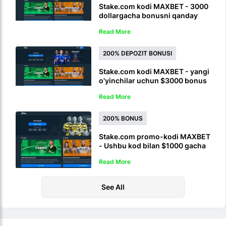
Stake.com kodi MAXBET - 3000
dollargacha bonusni qanday
olish mumkin
Read More
200% DEPOZIT BONUSI
Stake.com kodi MAXBET - yangi
o'yinchilar uchun $3000 bonus
Read More
200% BONUS
Stake.com promo-kodi MAXBET
- Ushbu kod bilan $1000 gacha
bonus oling
Read More
See All