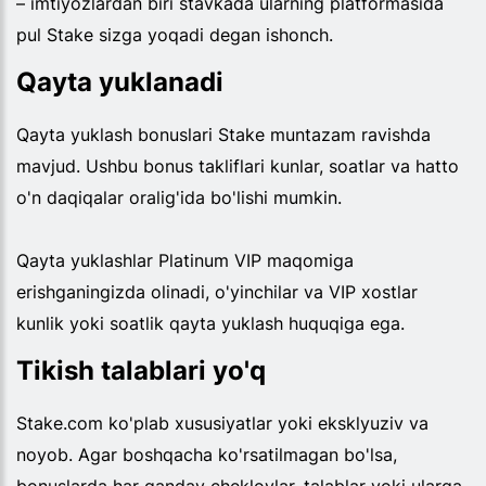
– imtiyozlardan biri stavkada ularning platformasida
pul Stake sizga yoqadi degan ishonch.
Qayta yuklanadi
Qayta yuklash bonuslari Stake muntazam ravishda
mavjud. Ushbu bonus takliflari kunlar, soatlar va hatto
o'n daqiqalar oralig'ida bo'lishi mumkin.
Qayta yuklashlar Platinum VIP maqomiga
erishganingizda olinadi, o'yinchilar va VIP xostlar
kunlik yoki soatlik qayta yuklash huquqiga ega.
Tikish talablari yo'q
Stake.com ko'plab xususiyatlar yoki eksklyuziv va
noyob. Agar boshqacha ko'rsatilmagan bo'lsa,
bonuslarda har qanday cheklovlar, talablar yoki ularga