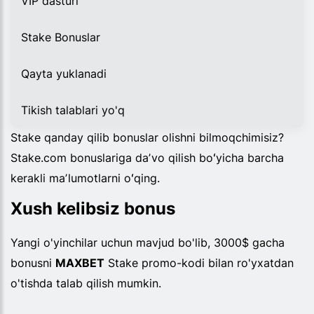
VIP dasturi
Stake Bonuslar
Qayta yuklanadi
Tikish talablari yo'q
Stake qanday qilib bonuslar olishni bilmoqchimisiz?
Stake.com bonuslariga daʼvo qilish boʻyicha barcha
kerakli maʼlumotlarni oʻqing.
Xush kelibsiz bonus
Yangi o'yinchilar uchun mavjud bo'lib, 3000$ gacha
bonusni
MAXBET
Stake promo-kodi bilan ro'yxatdan
o'tishda talab qilish mumkin.