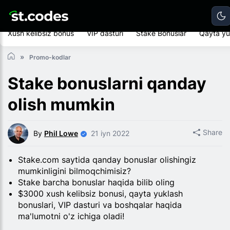
Xush kelibsiz bonus
VIP dasturi
Stake Bonuslar
Qayta yu
Promo-kodlar
Stake bonuslarni qanday
olish mumkin
Share
By
Phil Lowe
21 iyn 2022
Stake.com saytida qanday bonuslar olishingiz
mumkinligini bilmoqchimisiz?
Stake barcha bonuslar haqida bilib oling
$3000 xush kelibsiz bonusi, qayta yuklash
bonuslari, VIP dasturi va boshqalar haqida
ma'lumotni o'z ichiga oladi!