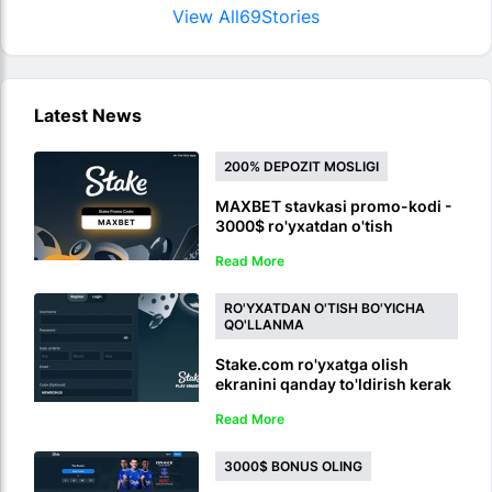
View All
69
Stories
Latest News
200% DEPOZIT MOSLIGI
MAXBET stavkasi promo-kodi -
3000$ ro'yxatdan o'tish
bonusini qanday olish mumkin
Read More
RO'YXATDAN O'TISH BO'YICHA
QO'LLANMA
Stake.com ro'yxatga olish
ekranini qanday to'ldirish kerak
Read More
3000$ BONUS OLING