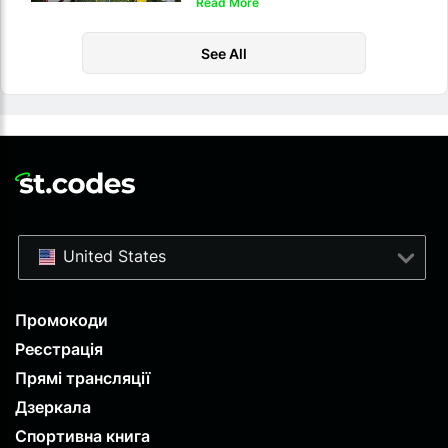
Read More
Айресі
See All
United States
Промокоди
Реєстрація
Прямі трансляції
Дзеркала
Спортивна книга