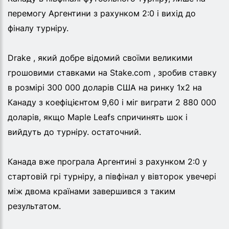
перемогу Аргентини з рахунком 2:0 і вихід до
фіналу турніру.
Drake , який добре відомий своїми великими
грошовими ставками на Stake.com , зробив ставку
в розмірі 300 000 доларів США на ринку 1x2 на
Канаду з коефіцієнтом 9,60 і міг виграти 2 880 000
доларів, якщо Maple Leafs спричинять шок і
вийдуть до турніру. остаточний.
Канада вже програла Аргентині з рахунком 2:0 у
стартовій грі турніру, а півфінал у вівторок увечері
між двома країнами завершився з таким
результатом.