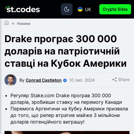
UK
Crypto Sites
Новини
Drake програє 300 000
доларів на патріотичній
ставці на Кубок Америки
Share
By
Conrad Castleton
10 лип. 2024
Регуляр Stake.com Drake програв 300 000
доларів, зробивши ставку на перемогу Канади
Перемога Аргентини на Кубку Америки призвела
до того, що репер втратив майже 3 мільйони
доларів потенційного виграшу!