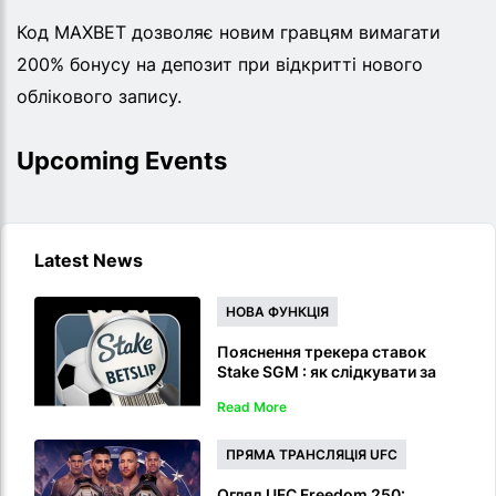
Код MAXBET дозволяє новим гравцям вимагати
200% бонусу на депозит при відкритті нового
облікового запису.
Upcoming Events
Latest News
НОВА ФУНКЦІЯ
Пояснення трекера ставок
Stake SGM : як слідкувати за
експрес-ставками на ту саму
Read More
гру в режимі реального часу
ПРЯМА ТРАНСЛЯЦІЯ UFC
Огляд UFC Freedom 250: