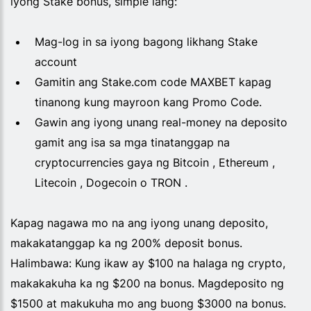
iyong Stake bonus, simple lang:
Mag-log in sa iyong bagong likhang Stake
account
Gamitin ang Stake.com code MAXBET kapag
tinanong kung mayroon kang Promo Code.
Gawin ang iyong unang real-money na deposito
gamit ang isa sa mga tinatanggap na
cryptocurrencies gaya ng Bitcoin , Ethereum ,
Litecoin , Dogecoin o TRON .
Kapag nagawa mo na ang iyong unang deposito,
makakatanggap ka ng 200% deposit bonus.
Halimbawa: Kung ikaw ay $100 na halaga ng crypto,
makakakuha ka ng $200 na bonus. Magdeposito ng
$1500 at makukuha mo ang buong $3000 na bonus.