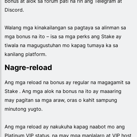
bonus at alok sa forum pati na rin ang Telegram at
Discord.
Walang mga kinakailangan sa pagtaya sa alinman sa
mga bonus na ito – isa sa mga perks ang Stake ay
tiwala na magugustuhan mo kapag tumaya ka sa
kanilang platform.
Nagre-reload
Ang mga reload na bonus ay regular na magagamit sa
Stake . Ang mga alok na bonus na ito ay maaaring
may pagitan sa mga araw, oras o kahit sampung
minutong yugto.
Ang mga reload ay nakukuha kapag naabot mo ang
Platinum VIP status, na may mga manlalaro at VIP host