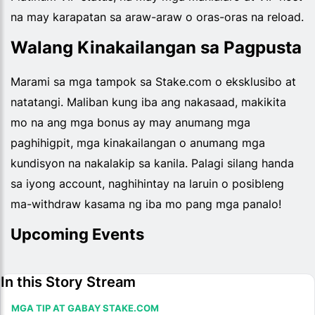
na may karapatan sa araw-araw o oras-oras na reload.
Walang Kinakailangan sa Pagpusta
Marami sa mga tampok sa Stake.com o eksklusibo at
natatangi. Maliban kung iba ang nakasaad, makikita
mo na ang mga bonus ay may anumang mga
paghihigpit, mga kinakailangan o anumang mga
kundisyon na nakalakip sa kanila. Palagi silang handa
sa iyong account, naghihintay na laruin o posibleng
ma-withdraw kasama ng iba mo pang mga panalo!
Upcoming Events
In this Story Stream
MGA TIP AT GABAY STAKE.COM