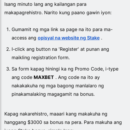
Isang minuto lang ang kailangan para
makapagrehistro. Narito kung paano gawin iyon:
Gumamit ng mga link sa page na ito para ma-
access ang
opisyal na website ng Stake
.
I-click ang button na 'Register' at punan ang
maikling registration form.
Sa form kapag hiningi ka ng Promo Code, i-type
ang code
MAXBET
. Ang code na ito ay
nakakakuha ng mga bagong manlalaro ng
pinakamalaking magagamit na bonus.
Kapag nakarehistro, maaari kang makakuha ng
hanggang $3000 sa bonus na pera. Para makuha ang