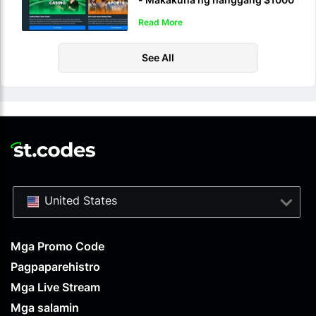
na bonus gamit ang code na ito
Read More
See All
United States
Mga Promo Code
Pagpaparehistro
Mga Live Stream
Mga salamin