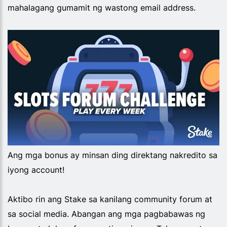
mahalagang gumamit ng wastong email address.
Ang mga bonus ay minsan ding direktang nakredito sa
iyong account!
Aktibo rin ang Stake sa kanilang community forum at
sa social media. Abangan ang mga pagbabawas ng