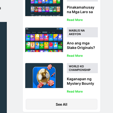
Pinakamahusay
a
na Mga Laro sa
Stake Casino para
Read More
sa mga Baguhan
MABILIS NA
AKSYON
Ano ang mga
Stake Originals?
Ang Kumpletong
Read More
Gabay
WORLD KO
CHAMPIONSHIP
Kaganapan ng
Mystery Bounty
ng Poker
Read More
Stake.com -
Garantiyadong $1
Milyon
See All