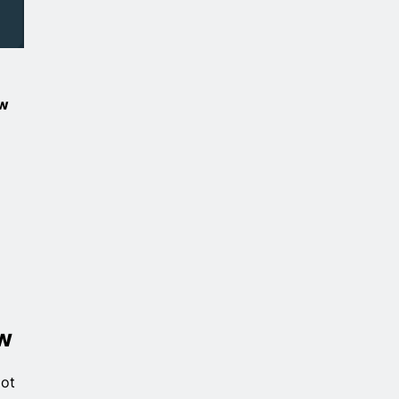
aw
aw
lot