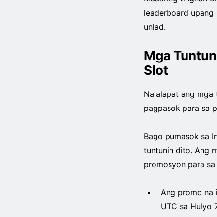
leaderboard upang 
unlad.
Mga Tuntun
Slot
Nalalapat ang mga t
pagpasok para sa p
Bago pumasok sa In
tuntunin dito. Ang
promosyon para sa 
Ang promo na 
UTC sa Hulyo 7