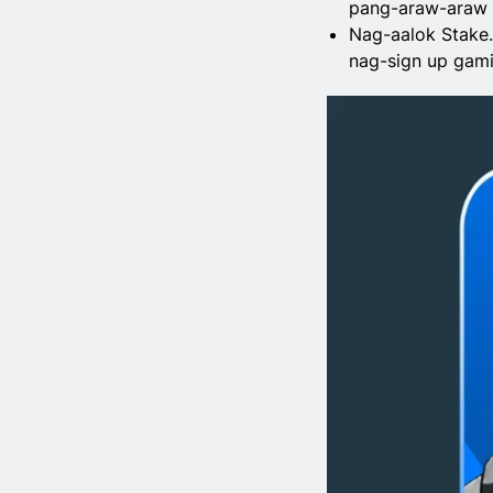
pang-araw-araw 
Nag-aalok Stake
nag-sign up gam