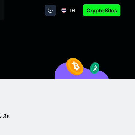
TH
Crypto Sites
ลเงิน