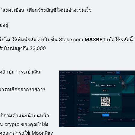
ม 'ลงทะเบียน' เพื่อสร้างบัญชีใหม่อย่างรวดเร็ว
อยู่
รือไม่ ให้พิมพ์รหัสโปรโมชั่น Stake.com
MAXBET
เมื่อใช้รหัสน
รับโบนัสสูงถึง $3,000
ลิกปุ่ม 'กระเป๋าเงิน'
มารถเลือกจากรายการ
ฏิบัติตามคำแนะนำบนหน้า
งิน crypto ของคุณไปยัง
ือคุณสามารถใช้ MoonPay