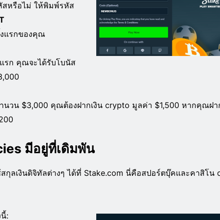
ัสหรือไม่ ให้พิมพ์รหัส
T
ั้งแรกของคุณ
งแรก คุณจะได้รับโบนัส
$3,000
ำนวน $3,000 คุณต้องฝากเงิน crypto มูลค่า $1,500 หากคุณฝาก
$200
 มีอยู่ที่เดิมพัน
ุลเงินดิจิทัลต่างๆ ได้ที่ Stake.com นี่คือสปอร์ตบุ๊คและคาสิโน 
ี้: