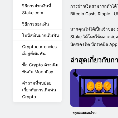
วิธีการฝากเงินที่
การฝากเงินสามารถทำได้โด
Stake.com
Bitcoin Cash, Ripple , 
วิธีการถอนเงิน
หากคุณไม่ได้เป็นเจ้าของ 
โบนัสเงินฝากเดิมพัน
Stake ได้โดยใช้ตลาดสกุล
บัตรเครดิต บัตรเดบิต Ap
Cryptocurrencies
มีอยู่ที่เดิมพัน
ล่าสุดเกี่ยวกับ
ซื้อ Crypto ด้วยเดิม
พันกับ MoonPay
คำถามที่พบบ่อย
เกี่ยวกับการเดิมพัน
Crypto
สกุลเงินดิจิทัลใหม่