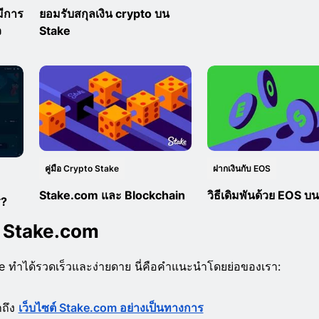
ีการ
ยอมรับสกุลเงิน crypto บน
ว
Stake
คู่มือ Crypto Stake
ฝากเงินกับ EOS
Stake.com และ Blockchain
วิธีเดิมพันด้วย EOS บ
ร?
ี่ Stake.com
ke ทำได้รวดเร็วและง่ายดาย นี่คือคำแนะนำโดยย่อของเรา:
้าถึง
เว็บไซต์ Stake.com อย่างเป็นทางการ