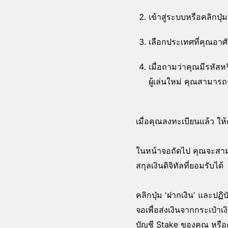
เข้าสู่ระบบหรือคลิกปุ่
เลือกประเทศที่คุณอาศัย
เมื่อถามว่าคุณมีรหัสห
ผู้เล่นใหม่ คุณสามารถ
เมื่อคุณลงทะเบียนแล้ว ให้ค
ในหน้าจอถัดไป คุณจะสา
สกุลเงินดิจิทัลที่ยอมรับได้
คลิกปุ่ม 'ฝากเงิน' และป
จอเพื่อส่งเงินจากกระเป๋าเ
บัญชี Stake ของคุณ หร