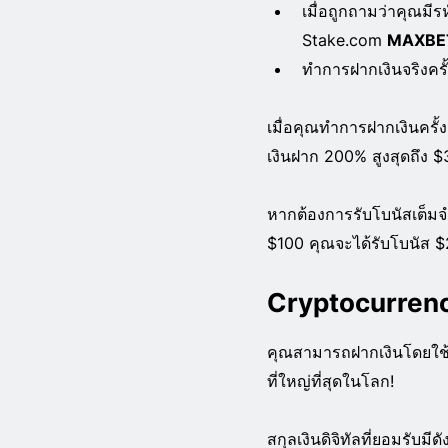
เมื่อถูกถามว่าคุณมีรห
Stake.com
MAXBE
ทำการฝากเงินจริงคร
เมื่อคุณทำการฝากเงินครั้
เงินฝาก 200% สูงสุดถึง 
หากต้องการรับโบนัสเต็มจ
$100 คุณจะได้รับโบนัส 
Cryptocurrencies
คุณสามารถฝากเงินโดยใช้สก
ที่ใหญ่ที่สุดในโลก!
สกุลเงินดิจิทัลที่ยอมรับมีดังน