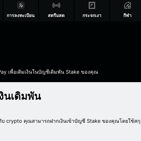
การลงทะเบียน
สตรีมสด
กระจกเงา
กีฬา
Pay เพื่อเติมเงินในบัญชีเดิมพัน Stake ของคุณ
งินเดิมพัน
่ยวกับ crypto คุณสามารถฝากเงินเข้าบัญชี Stake ของคุณโดยใช้สกุ