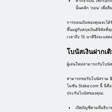
หากจำเป็น ให้กรอกกา
นั้นคลิก 'ถอน' เพื่อ
การถอนเงินของคุณจะได้รั
ขึ้นอยู่กับสกุลเงินดิจิท
เวลาถึง 15 นาทีจึงจะแสด
โบนัสเงินฝากเดิ
ผู้เล่นใหม่สามารถรับโบน
สามารถขอรับโบนัสรวม $3,
โมชั่น Stake.com นี้ นี่คื
ประกันโบนัสของคุณ:
เปิดบัญชีตามที่อธิบาย