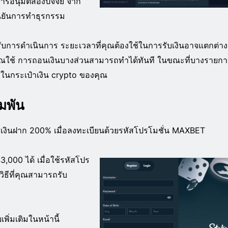
รอนุมัติสองปัจจัย จาก
ยืนยันการทำธุรกรรม
บการดำเนินการ ระยะเวลาที่คุณต้องใช้ในการรับเงินอาจแตกต่าง
ัลที่คุณใช้ การถอนเงินบางส่วนสามารถทำได้ทันที ในขณะที่บางรายก
งในกระเป๋าเงิน crypto ของคุณ
มพัน
ัสเงินฝาก 200% เมื่อลงทะเบียนด้วยรหัสโปรโมชั่น MAXBET
000 ได้ เมื่อใช้รหัสโปร
อวิธีที่คุณสามารถรับ
เพิ่มเติมในหน้านี้