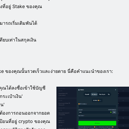
ังที่อยู่ Stake ของคุณ
ามารถเริ่มเดิมพันได้
ทียบเท่าในสกุลเงิน
e ของคุณนั้นรวดเร็วและง่ายดาย นี่คือคำแนะนำของเรา:
ณได้ลงชื่อเข้าใช้บัญชี
กระเป๋าเงิน'
ิน'
คุณต้องการถอนออกจากยอด
อนที่อยู่ crypto ของคุณ