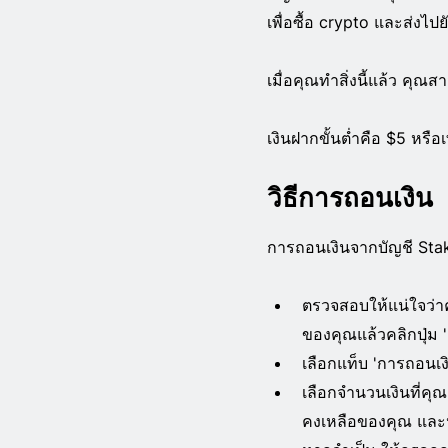
เพื่อซื้อ crypto และส่งไปย
เมื่อคุณทำสิ่งนี้แล้ว คุณส
เงินฝากขั้นต่ำคือ $5 หรือเ
วิธีการถอนเงิน
การถอนเงินจากบัญชี Stak
ตรวจสอบให้แน่ใจว่าคุ
ของคุณแล้วคลิกปุ่ม '
เลือกแท็บ 'การถอนเง
เลือกจำนวนเงินที่
คงเหลือของคุณ และป้