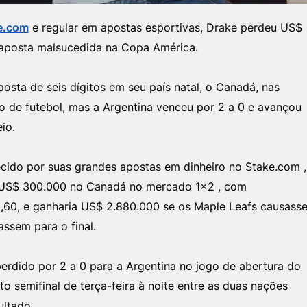
e.com
e regular em apostas esportivas, Drake perdeu US$
aposta malsucedida na Copa América.
osta de seis dígitos em seu país natal, o Canadá, nas
io de futebol, mas a Argentina venceu por 2 a 0 e avançou
io.
cido por suas grandes apostas em dinheiro no Stake.com ,
 US$ 300.000 no Canadá no mercado 1x2 , com
9,60, e ganharia US$ 2.880.000 se os Maple Leafs causass
ssem para o final.
erdido por 2 a 0 para a Argentina no jogo de abertura do
to semifinal de terça-feira à noite entre as duas nações
ultado.