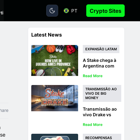
PT
Crypto Sites
ti
Latest News
EXPANSÃO LATAM
A Stake chega à
Argentina com
uma casa de
Read More
apostas
esportivas e
cassino
TRANSMISSÃO AO
regulamentados
VIVO DE BIG
MONEY
em Buenos Aires.
Transmissão ao
hare
vivo Drake vs
Stake - Ganhe
Read More
muito nos dias 22
á
e 23 de dezembro
ase
de 2025
RECOMPENSAS