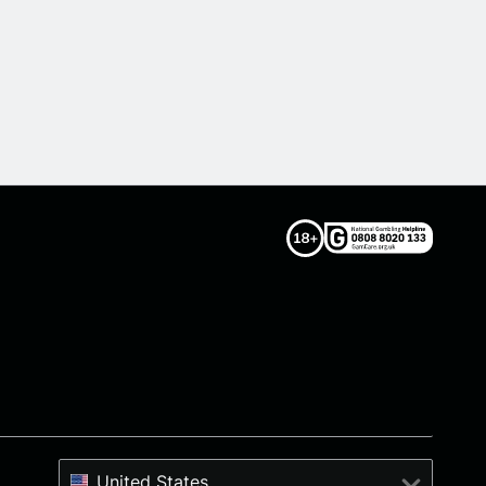
United States