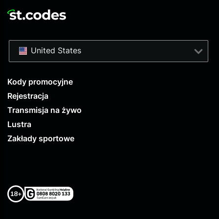
United States
Kody promocyjne
Rejestracja
Transmisja na żywo
Lustra
Zakłady sportowe