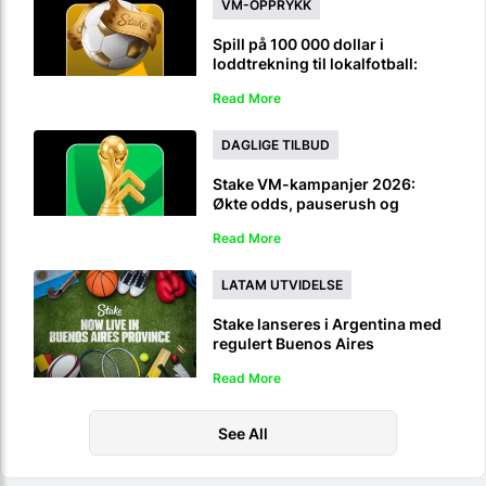
VM-OPPRYKK
Spill på 100 000 dollar i
loddtrekning til lokalfotball:
Delta med spill-ID-er for VM
Read More
DAGLIGE TILBUD
Stake VM-kampanjer 2026:
Økte odds, pauserush og
utbetaling i det 90. minutt
Read More
LATAM UTVIDELSE
Stake lanseres i Argentina med
regulert Buenos Aires
Sportsbook og Casino
Read More
See All