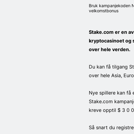
Bruk kampanjekoden NE
velkomstbonus
Stake.com er en av
kryptocasinoet og s
over hele verden.
Du kan få tilgang S
over hele Asia, Eur
Nye spillere kan få
Stake.com kampan
kreve opptil $ 3 0 
Så snart du registre