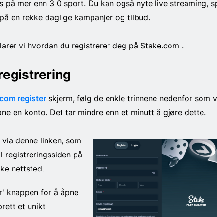
 på mer enn 3 0 sport. Du kan også nyte live streaming, sp
 på en rekke daglige kampanjer og tilbud.
larer vi hvordan du registrerer deg på Stake.com .
egistrering
com register
skjerm, følg de enkle trinnene nedenfor som vi
ne en konto. Det tar mindre enn et minutt å gjøre dette.
via denne linken, som
il registreringssiden på
ake nettsted.
er' knappen for å åpne
rett et unikt