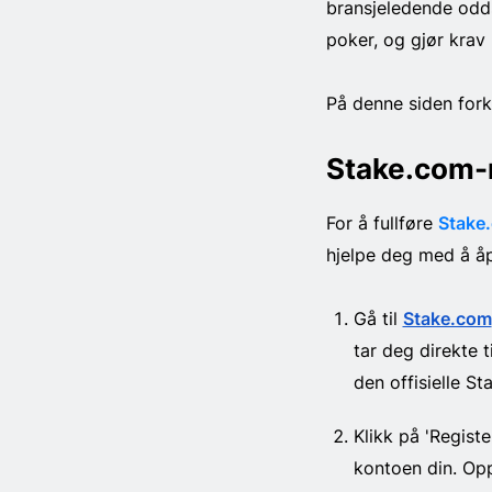
bransjeledende odds
poker, og gjør krav
På denne siden fork
Stake.com-r
For å fullføre
Stake.
hjelpe deg med å åp
Gå til
Stake.com
tar deg direkte t
den offisielle St
Klikk på 'Regist
kontoen din. Opp