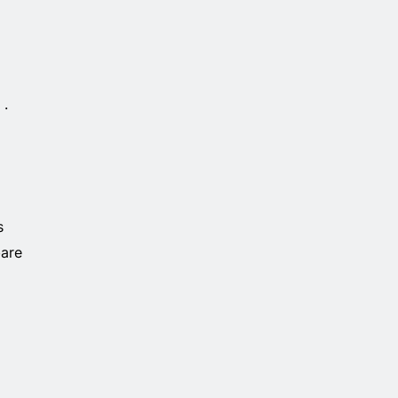
 .
s
bare