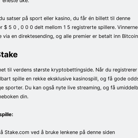
r eneste uke.
du satser på sport eller kasino, du får én billett til denne
$ 5 0 , 0 0 0 delt mellom 1 5 registrerte spillere. Vinnerne
via en direktesending, og alle premier er betalt inn Bitcoin
Stake
t til verdens største kryptobettingside. Når du registrerer
bart spille en rekke eksklusive kasinospill, og få gode odd
ge sporter. Du kan også nyte live streaming, og få umiddel
meboken din.
pille:
på Stake.com ved å bruke lenkene på denne siden