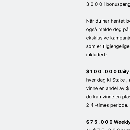
3 0 0 0 i bonuspenge
Når du har hentet b
også melde deg på 
eksklusive kampanj
som er tilgjengelige 
inkludert:
$ 1 0 0 , 0 0 0 Daily
hver dag kl Stake , 
vinne en andel av $ 1
du kan vinne en plas
2 4 -times periode.
$ 7 5 , 0 0 0 Weekly