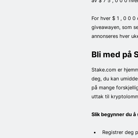
av $ 7 5 , 0 0 0 hve
For hver $ 1 , 0 0 0 
giveawayen, som ser 
annonseres hver uke 
Bli med på 
Stake.com er hjemme
deg, du kan umiddel
på mange forskjelli
uttak til kryptolom
Slik begynner du å s
Registrer deg 