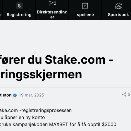
Direktesending
r
Registrering
speilene
Sportsbok
er
lfører du Stake.com -
eringsskjermen
S
tleton
19 mar. 2025
take.com -registreringsprosessen
du åpner en ny konto
 bruke kampanjekoden MAXBET for å få opptil $3000