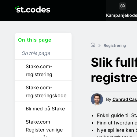
Kampanjekode
On this page
Registrering
On this page
Slik ful
Stake.com-
registr
registrering
Stake.com-
registreringskode
By
Conrad Cas
Bli med på Stake
Enkel guide til S
Stake.com
Finn ut hvordan 
Register vanlige
Nye spillere kan