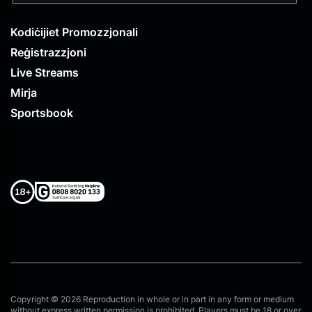
Kodiċijiet Promozzjonali
Reġistrazzjoni
Live Streams
Mirja
Sportsbook
Copyright © 2026 Reproduction in whole or in part in any form or medium
without express written permission is prohibited. Players must be 18 or over