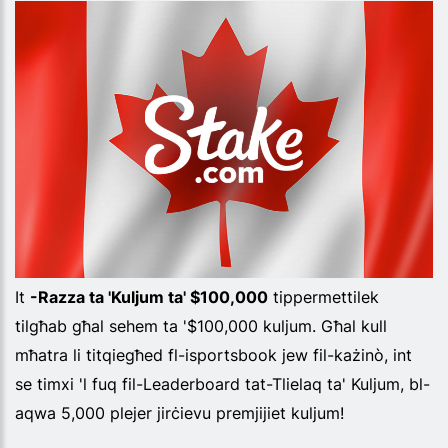
It
-Razza ta 'Kuljum ta' $100,000
tippermettilek
tilgħab għal sehem ta '$100,000 kuljum. Għal kull
mħatra li titqiegħed fl-isportsbook jew fil-każinò, int
se timxi 'l fuq fil-Leaderboard tat-Tlielaq ta' Kuljum, bl-
aqwa 5,000 plejer jirċievu premjijiet kuljum!