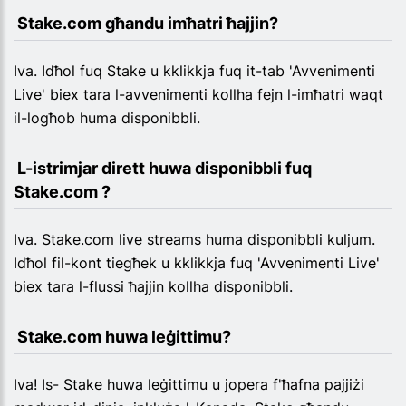
 Stake.com għandu imħatri ħajjin?
Iva. Idħol fuq Stake u kklikkja fuq it-tab 'Avvenimenti
Live' biex tara l-avvenimenti kollha fejn l-imħatri waqt
il-logħob huma disponibbli.
 L-istrimjar dirett huwa disponibbli fuq 
Stake.com ?
Iva. Stake.com live streams huma disponibbli kuljum.
Idħol fil-kont tiegħek u kklikkja fuq 'Avvenimenti Live'
biex tara l-flussi ħajjin kollha disponibbli.
 Stake.com huwa leġittimu?
Iva! Is- Stake huwa leġittimu u jopera f'ħafna pajjiżi