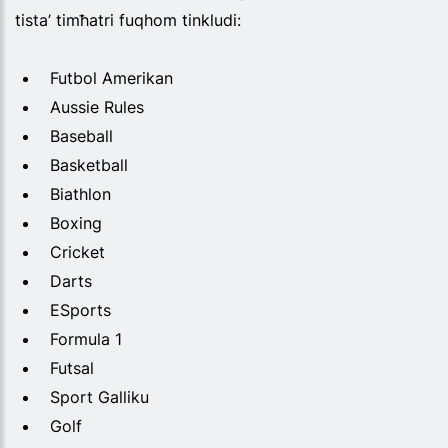
tista’ timħatri fuqhom tinkludi:
Futbol Amerikan
Aussie Rules
Baseball
Basketball
Biathlon
Boxing
Cricket
Darts
ESports
Formula 1
Futsal
Sport Galliku
Golf