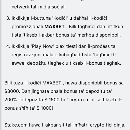
netwerk tal-midja soċjali.
Ikklikkja l-buttuna 'Kodiċi' u daħħal il-kodiċi
promozzjonali
MAXBET
. Billi tagħmel dan int tkun
tista 'tikseb l-akbar bonus ta' merħba disponibbli.
Ikklikkja 'Play Now' biex tlesti dan il-proċess ta'
reġistrazzjoni malajr. Imbagħad tista 'tagħmel l-
ewwel depożitu tiegħek u tikseb il-bonus tiegħek.
Billi tuża l-kodiċi MAXBET , huwa disponibbli bonus sa
$3000. Dan jingħata bħala bonus ta' depożitu ta'
200%. Iddepożita $ 1500 ta ' crypto u int se tikseb il-
bonus sħiħ ta' $ 1000!
Stake.com huwa l-akbar sit tal-imħatri crypto fid-dinja.