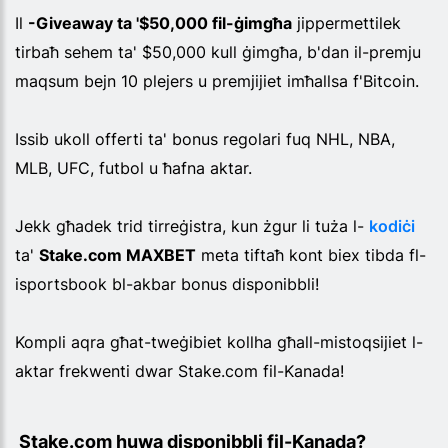
Il
-Giveaway ta '$50,000 fil-ġimgħa
jippermettilek
tirbaħ sehem ta' $50,000 kull ġimgħa, b'dan il-premju
maqsum bejn 10 plejers u premjijiet imħallsa f'Bitcoin.
Issib ukoll offerti ta' bonus regolari fuq NHL, NBA,
MLB, UFC, futbol u ħafna aktar.
Jekk għadek trid tirreġistra, kun żgur li tuża l-
kodiċi
ta'
Stake.com MAXBET
meta tiftaħ kont biex tibda fl-
isportsbook bl-akbar bonus disponibbli!
Kompli aqra għat-tweġibiet kollha għall-mistoqsijiet l-
aktar frekwenti dwar Stake.com fil-Kanada!
 Stake.com huwa disponibbli fil-Kanada?