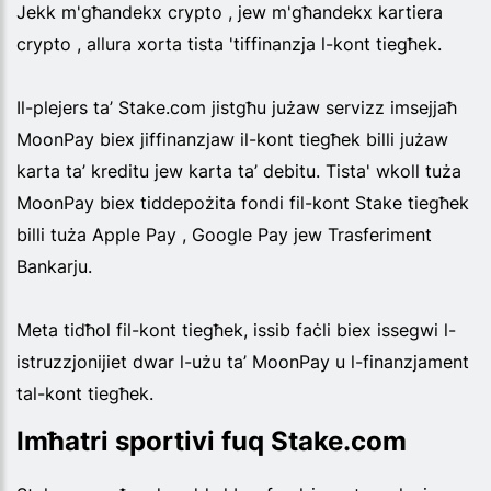
Jekk m'għandekx crypto , jew m'għandekx kartiera
crypto , allura xorta tista 'tiffinanzja l-kont tiegħek.
Il-plejers ta’ Stake.com jistgħu jużaw servizz imsejjaħ
MoonPay biex jiffinanzjaw il-kont tiegħek billi jużaw
karta ta’ kreditu jew karta ta’ debitu. Tista' wkoll tuża
MoonPay biex tiddepożita fondi fil-kont Stake tiegħek
billi tuża Apple Pay , Google Pay jew Trasferiment
Bankarju.
Meta tidħol fil-kont tiegħek, issib faċli biex issegwi l-
istruzzjonijiet dwar l-użu ta’ MoonPay u l-finanzjament
tal-kont tiegħek.
Imħatri sportivi fuq Stake.com