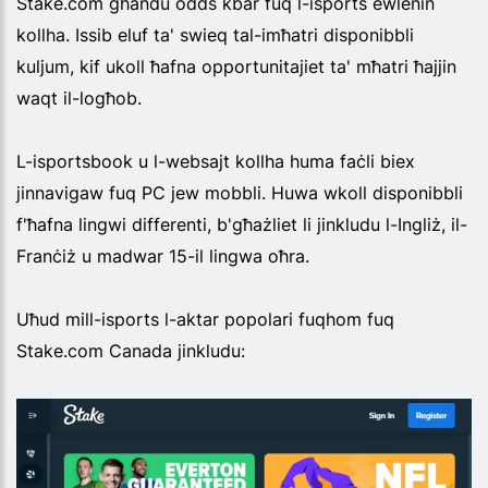
Stake.com għandu odds kbar fuq l-isports ewlenin
kollha. Issib eluf ta' swieq tal-imħatri disponibbli
kuljum, kif ukoll ħafna opportunitajiet ta' mħatri ħajjin
waqt il-logħob.
L-isportsbook u l-websajt kollha huma faċli biex
jinnavigaw fuq PC jew mobbli. Huwa wkoll disponibbli
f'ħafna lingwi differenti, b'għażliet li jinkludu l-Ingliż, il-
Franċiż u madwar 15-il lingwa oħra.
Uħud mill-isports l-aktar popolari fuqhom fuq
Stake.com Canada jinkludu: