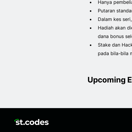
Hanya pembelia
Putaran standar
Dalam kes ser
Hadiah akan di
dana bonus sel
Stake dan Hac
pada bila-bila 
Upcoming E