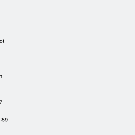
ot
h
7
3:59