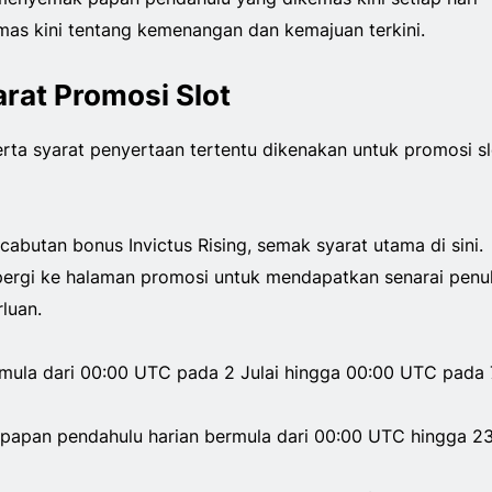
mas kini tentang kemenangan dan kemajuan terkini.
rat Promosi Slot
rta syarat penyertaan tertentu dikenakan untuk promosi sl
abutan bonus Invictus Rising, semak syarat utama di sini.
pergi ke halaman promosi untuk mendapatkan senarai penu
luan.
rmula dari 00:00 UTC pada 2 Julai hingga 00:00 UTC pada 
papan pendahulu harian bermula dari 00:00 UTC hingga 2