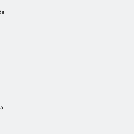
da
i
ma