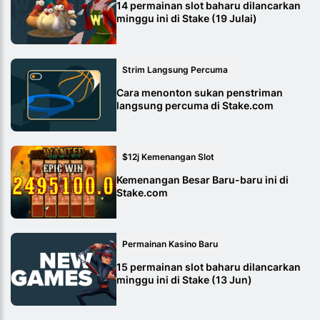
14 permainan slot baharu dilancarkan
minggu ini di Stake (19 Julai)
Strim Langsung Percuma
Cara menonton sukan penstriman
langsung percuma di Stake.com
$12j Kemenangan Slot
Kemenangan Besar Baru-baru ini di
Stake.com
Permainan Kasino Baru
15 permainan slot baharu dilancarkan
minggu ini di Stake (13 Jun)