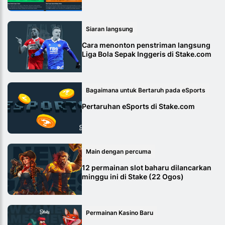
Siaran langsung
Cara menonton penstriman langsung
Liga Bola Sepak Inggeris di Stake.com
Bagaimana untuk Bertaruh pada eSports
Pertaruhan eSports di Stake.com
Main dengan percuma
12 permainan slot baharu dilancarkan
minggu ini di Stake (22 Ogos)
Permainan Kasino Baru