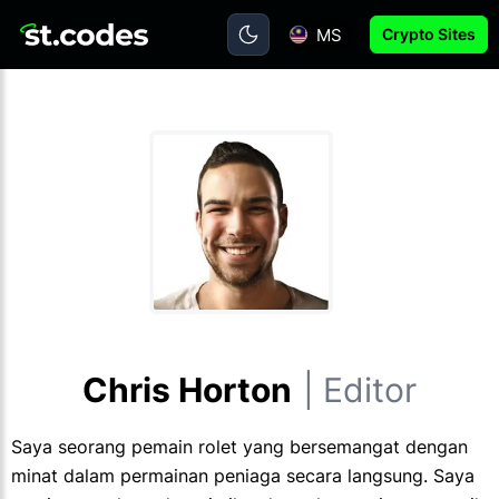
MS
Crypto Sites
Home
Contributor
Chris Horton
Chris Horton
| Editor
Saya seorang pemain rolet yang bersemangat dengan
minat dalam permainan peniaga secara langsung. Saya