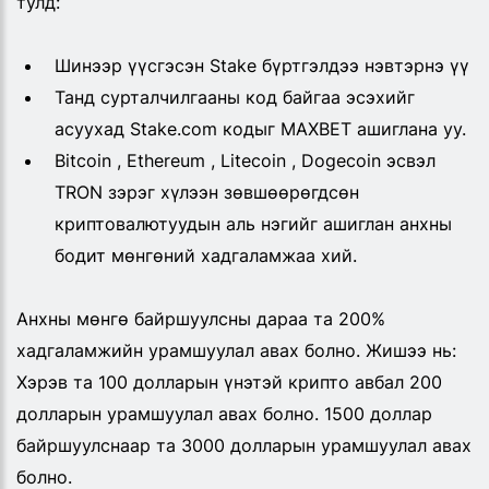
тулд:
Шинээр үүсгэсэн Stake бүртгэлдээ нэвтэрнэ үү
Танд сурталчилгааны код байгаа эсэхийг
асуухад Stake.com кодыг MAXBET ашиглана уу.
Bitcoin , Ethereum , Litecoin , Dogecoin эсвэл
TRON зэрэг хүлээн зөвшөөрөгдсөн
криптовалютуудын аль нэгийг ашиглан анхны
бодит мөнгөний хадгаламжаа хий.
Анхны мөнгө байршуулсны дараа та 200%
хадгаламжийн урамшуулал авах болно. Жишээ нь:
Хэрэв та 100 долларын үнэтэй крипто авбал 200
долларын урамшуулал авах болно. 1500 доллар
байршуулснаар та 3000 долларын урамшуулал авах
болно.