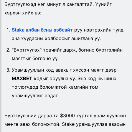
Бүртгүүлэхэд нэг минут л хангалттай. Үүнийг
хэрхэн хийх вэ:
Stake албан ёсны вэбсайт
руу нэвтрэхийн тулд
энэ хуудасны холбоосыг ашиглана уу.
"Бүртгүүлэх" товчийг дарж, богино бүртгэлийн
маягтыг бөглөнө үү.
Урамшууллын код авахыг хүссэн маягт дээр
MAXBET
кодыг оруулна уу. Энэ код нь шинэ
тоглогчдод боломжтой хамгийн том
урамшууллыг авдаг.
Бүртгүүлсний дараа та $3000 хүртэл урамшууллын
мөнгө авах боломжтой. Stake урамшууллаа авахын