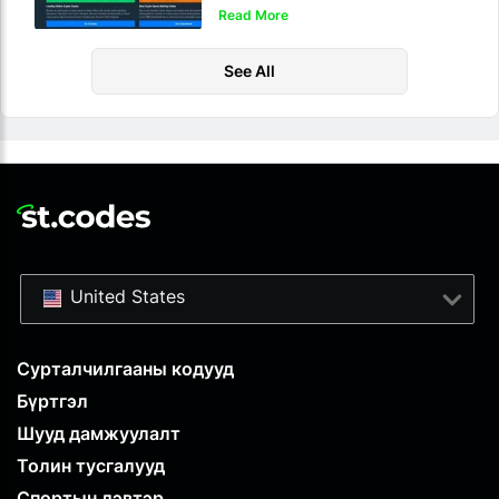
Read More
See All
United States
Сурталчилгааны кодууд
Бүртгэл
Шууд дамжуулалт
Толин тусгалууд
Спортын дэвтэр