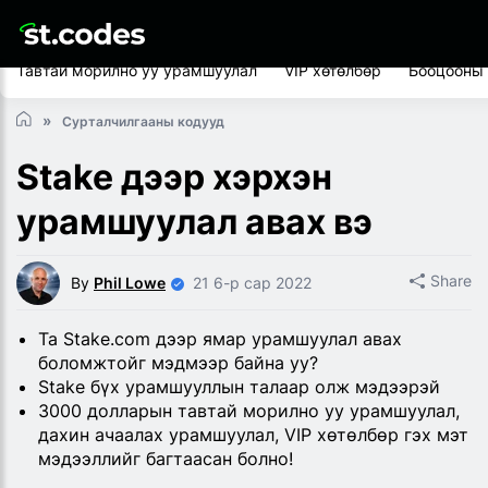
Тавтай морилно уу урамшуулал
VIP хөтөлбөр
Бооцооны
Сурталчилгааны кодууд
Stake дээр хэрхэн
урамшуулал авах вэ
Share
By
Phil Lowe
21 6-р сар 2022
Та Stake.com дээр ямар урамшуулал авах
боломжтойг мэдмээр байна уу?
Stake бүх урамшууллын талаар олж мэдээрэй
3000 долларын тавтай морилно уу урамшуулал,
дахин ачаалах урамшуулал, VIP хөтөлбөр гэх мэт
мэдээллийг багтаасан болно!