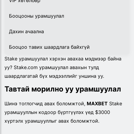
VIP хөтөлбөр
Бооцооны урамшуулал
Дахин ачаална
Бооцоо тавих шаардлага байхгүй
Stake урамшуулал хэрхэн авахаа мэдмээр байна
уу? Stake.com урамшуулал авахын тулд
шаардлагатай бүх мэдээллийг уншина уу.
Тавтай морилно уу урамшуулал
Шинэ тоглогчид авах боломжтой,
MAXBET
Stake
урамшууллын кодоор бүртгүүлэх үед $3000
хүртэлх урамшууллыг авах боломжтой.