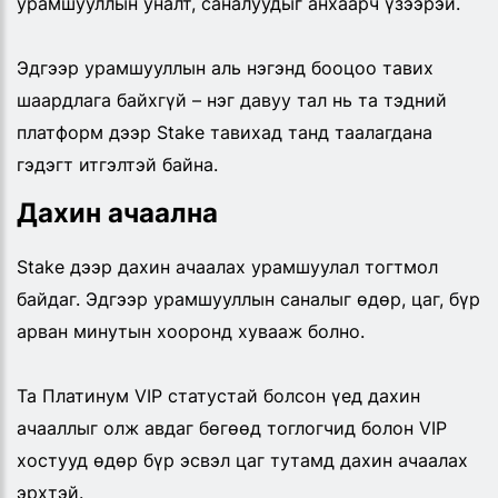
урамшууллын уналт, саналуудыг анхаарч үзээрэй.
Эдгээр урамшууллын аль нэгэнд бооцоо тавих
шаардлага байхгүй – нэг давуу тал нь та тэдний
платформ дээр Stake тавихад танд таалагдана
гэдэгт итгэлтэй байна.
Дахин ачаална
Stake дээр дахин ачаалах урамшуулал тогтмол
байдаг. Эдгээр урамшууллын саналыг өдөр, цаг, бүр
арван минутын хооронд хувааж болно.
Та Платинум VIP статустай болсон үед дахин
ачааллыг олж авдаг бөгөөд тоглогчид болон VIP
хостууд өдөр бүр эсвэл цаг тутамд дахин ачаалах
эрхтэй.