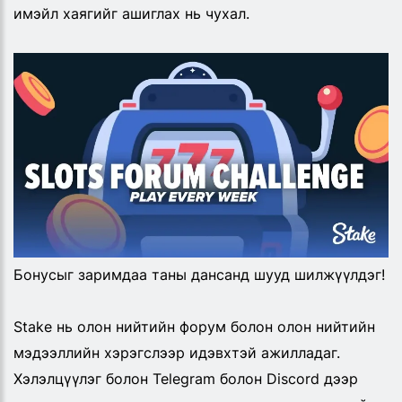
имэйл хаягийг ашиглах нь чухал.
Бонусыг заримдаа таны дансанд шууд шилжүүлдэг!
Stake нь олон нийтийн форум болон олон нийтийн
мэдээллийн хэрэгслээр идэвхтэй ажилладаг.
Хэлэлцүүлэг болон Telegram болон Discord дээр