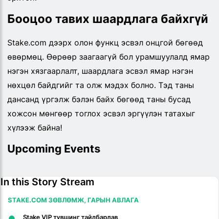
Бооцоо тавих шаардлага байхгүй
Stake.com дээрх олон функц эсвэл онцгой бөгөөд
өвөрмөц. Өөрөөр заагаагүй бол урамшуулалд ямар
нэгэн хязгаарлалт, шаардлага эсвэл ямар нэгэн
нөхцөл байдгийг та олж мэдэх болно. Тэд таны
дансанд үргэлж бэлэн байх бөгөөд таны бусад
хожсон мөнгөөр тоглох эсвэл эргүүлэн татахыг
хүлээж байна!
Upcoming Events
In this Story Stream
STAKE.COM ЗӨВЛӨМЖ, ГАРЫН АВЛАГА
Stake VIP түвшинг тайлбарлав