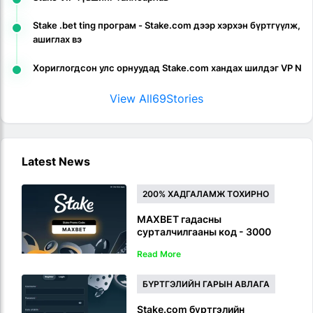
Stake .bet ting програм - Stake.com дээр хэрхэн бүртгүүлж,
ашиглах вэ
Хориглогдсон улс орнуудад Stake.com хандах шилдэг VP N
View All
69
Stories
Latest News
200% ХАДГАЛАМЖ ТОХИРНО
MAXBET гадасны
сурталчилгааны код - 3000
долларын бүртгэлийн
Read More
урамшууллыг хэрхэн авах вэ
БҮРТГЭЛИЙН ГАРЫН АВЛАГА
Stake.com бүртгэлийн