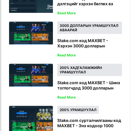
дэлгэцийг хэрхэн бөглөх вэ
Read More
3000 ДОЛЛАРЫН УРАМШУУЛАЛ
АВААРАЙ
Stake.com код MAXBET -
Хэрхэн 3000 долларын
урамшуулал авах вэ
Read More
200% ХАДГАЛАМЖИЙН
УРАМШУУЛАЛ
Stake.com код MAXBET - Шинэ
тоглогчдод 3000 долларын
урамшуулал
Read More
200% УРАМШУУЛАЛ
Stake.com сурталчилгааны код
MAXBET - Энэ кодоор 1000
долларын урамшуулал аваарай