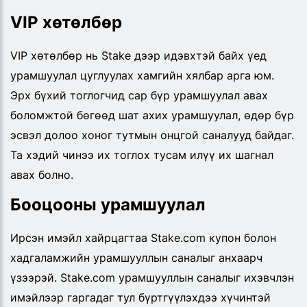
VIP хөтөлбөр
VIP хөтөлбөр нь Stake дээр идэвхтэй байх үед
урамшуулал цуглуулах хамгийн хялбар арга юм.
Эрх бүхий тоглогчид сар бүр урамшуулал авах
боломжтой бөгөөд шат ахих урамшуулал, өдөр бүр
эсвэл долоо хоног тутмын онцгой саналууд байдаг.
Та хэдий чинээ их тоглох тусам илүү их шагнал
авах болно.
Бооцооны урамшуулал
Ирсэн имэйл хайрцагтаа Stake.com купон болон
хадгаламжийн урамшууллын саналыг анхаарч
үзээрэй. Stake.com урамшууллын саналыг ихэвчлэн
имэйлээр гаргадаг тул бүртгүүлэхдээ хүчинтэй