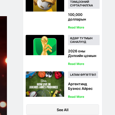
3
ТЭМЦЭЭНИЙ
дамжуулалт
СУРТАЛЧИЛГАА
100,000
долларын
бооцоотой Олон
Read More
нийтийн
хөлбөмбөгийн
сугалаа: Дэлхийн
ӨДӨР ТУТМЫН
аварга
САНАЛУУД
шалгаруулах
2026 оны
тэмцээний
Дэлхийн цомын
бооцооны
тэмцээний
дугаараар
Read More
урамшуулал:
оролцоорой
Нэмэгдсэн
магадлал, хагас
LATAM ӨРГӨТГӨЛ
цагийн
довтолгоо болон
Аргентинд
90 дэх минутын
Буэнос Айрес
төлбөр
мужийн спортын
Read More
бооцоо болон
казиногоор гадас
нээгдэв
See All