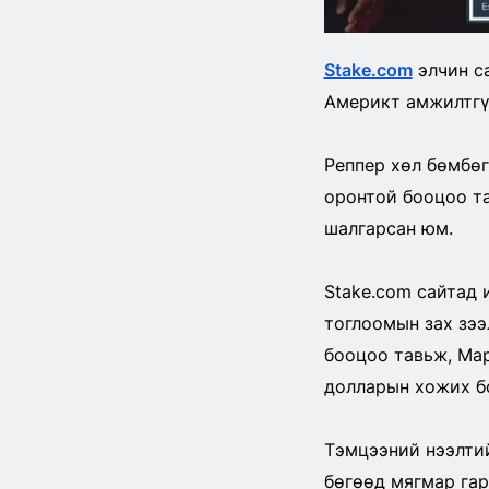
Stake.com
элчин с
Америкт амжилтгү
Реппер хөл бөмбөг
оронтой бооцоо та
шалгарсан юм.
Stake.com сайтад 
тоглоомын зах зээ
бооцоо тавьж, Map
долларын хожих б
Тэмцээний нээлтий
бөгөөд мягмар гар