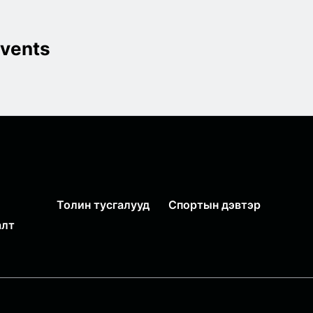
vents
Толин тусгалууд
Спортын дэвтэр
алт