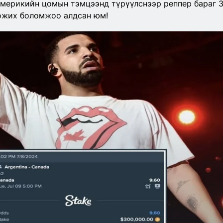
Америкийн цомын тэмцээнд түрүүлснээр реппер бараг 
ожих боломжоо алдсан юм!