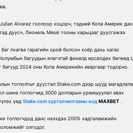
өв.
Julian Alvarez гоолоор хоцорч, тэдний Копа Америк дах
ад дуусч, Лионель Messi тооны харьцааг дуусгажээ.
баг лхагва гарагийн орой болсон хоёр дахь хагас
Колумбын багуудын ялагчтай финалд өрсөлдөх бөгөөд 
ит багууд 2024 оны Копа Америкийн аваргаар тодорно.
лын тоглолтыг дуустал Stake.com дээр шууд магадлала
ол шинэ тоглогчид 3000 долларын урамшуулал авах
үүлэх үед
Stake.com сурталчилгааны код
MAXBET
.
нэ тоглогчдод данс нээхдээ 200% хадгаламжийн
боломжийг олгодог.