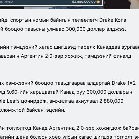
айд, спортын номын байнгын төлөөлөгч Drake Копа
й бооцоо тавьсны улмаас 300,000 доллар алджээ.
ийн тэмцээний хагас шигшээд төрөлх Канаддаа зургаа
вьсан ч Аргентин 2:0-ээр хожиж, тэмцээний финалд
их хэмжээний бооцоо тавьдгаараа алдартай Drake 1x2
лд 9.60-ийн харьцаатай Канад руу 300,000 долларын
le Leafs цочирдож, амжилтаа ахиулвал 2,880,000
оломжтой байсан. эцсийн.
н тоглолтод Канад Аргентинд 2:0-ээр хожигдож байса
агийн шөнө болсон хоёр улсын хагас шигшээ тоглолт э