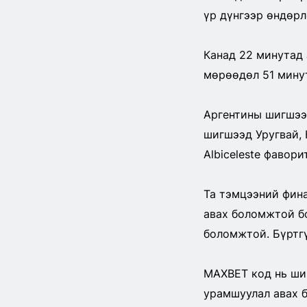
үр дүнгээр өндөрл
Канад 22 минутад 
мөрөөдөл 51 минут
Аргентины шигшээ 
шигшээд Уругвай, 
Albiceleste фавор
Та тэмцээний фина
авах боломжтой б
боломжтой. Бүртг
MAXBET код нь ши
урамшуулал авах 