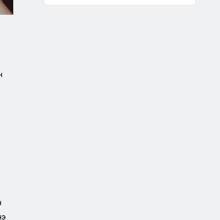
н
н
нэ