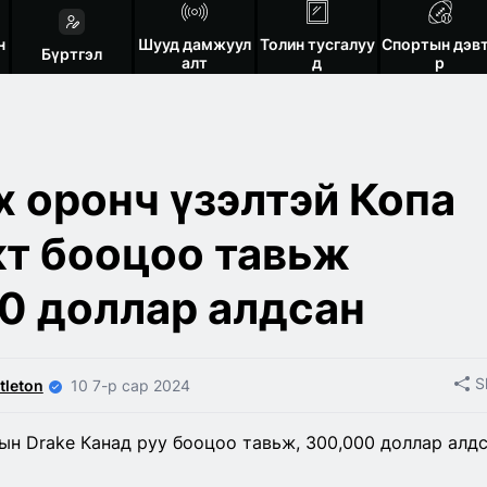
н
Шууд дамжуул
Толин тусгалуу
Спортын дэв
Бүртгэл
алт
д
р
х оронч үзэлтэй Копа
т бооцоо тавьж
0 доллар алдсан
S
tleton
10 7-р сар 2024
ын Drake Канад руу бооцоо тавьж, 300,000 доллар алд