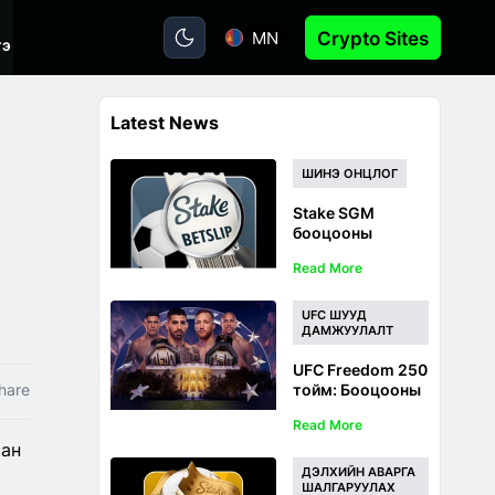
MN
Crypto Sites
тэ
Latest News
ШИНЭ ОНЦЛОГ
Stake SGM
бооцооны
хянагчийн
Read More
тайлбар: Нэг
тоглоомын олон
бооцоог хэрхэн
UFC ШУУД
шууд дагах вэ
ДАМЖУУЛАЛТ
UFC Freedom 250
hare
тойм: Бооцооны
магадлал,
Read More
бооцооны
сан
зөвлөмж,
таамаглал болон
ДЭЛХИЙН АВАРГА
шууд
ШАЛГАРУУЛАХ