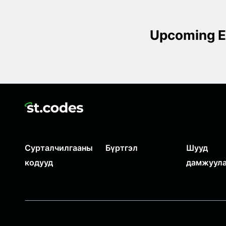
Upcoming E
Сурталчилгааны
Бүртгэл
Шууд
кодууд
дамжуул