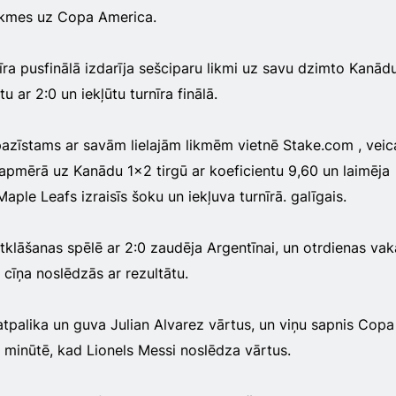
ikmes uz Copa America.
īra pusfinālā izdarīja sešciparu likmi uz savu dzimto Kanādu
u ar 2:0 un iekļūtu turnīra finālā.
 pazīstams ar savām lielajām likmēm vietnē Stake.com , veic
pmērā uz Kanādu 1x2 tirgū ar koeficientu 9,60 un laimēja
ple Leafs izraisīs šoku un iekļuva turnīrā. galīgais.
tklāšanas spēlē ar 2:0 zaudēja Argentīnai, un otrdienas vak
 cīņa noslēdzās ar rezultātu.
tpalika un guva Julian Alvarez vārtus, un viņu sapnis Copa
 minūtē, kad Lionels Messi noslēdza vārtus.