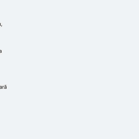
,
a
arā