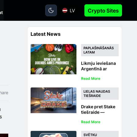
LV
Crypto Sites
at
Latest News
PAPLAŠINĀŠANĀS
LATAM
Likmju ieviešana
Argentīnā ar
regulētu
Read More
Buenosairesas
sporta
totalizatoru un
LIELAS NAUDAS
hare
kazino
TIEŠRAIDE
Drake pret Stake
u
tiešraide —
s
laimējiet lielus
Read More
laimestus 2025.
gada 22. un 23.
decembrī
SVĒTKU