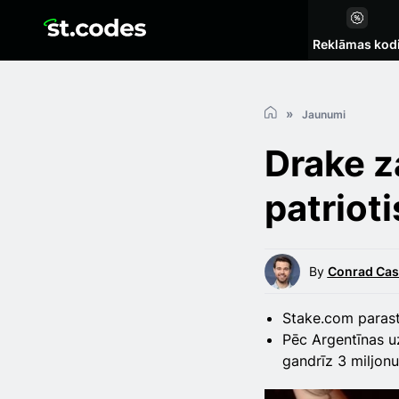
Reklāmas kod
Jaunumi
Drake 
patriot
By
Conrad Cas
Stake.com parast
Pēc Argentīnas u
gandrīz 3 miljon