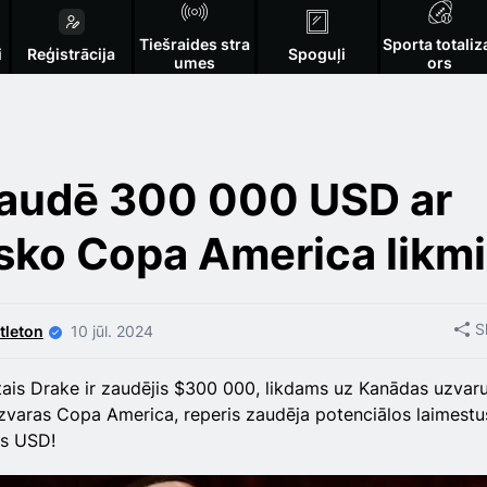
Tiešraides stra
Sporta totaliz
i
Reģistrācija
Spoguļi
umes
ors
zaudē 300 000 USD ar
isko Copa America likmi
S
tleton
10 jūl. 2024
ais Drake ir zaudējis $300 000, likdams uz Kanādas uzvar
zvaras Copa America, reperis zaudēja potenciālos laimestu
us USD!