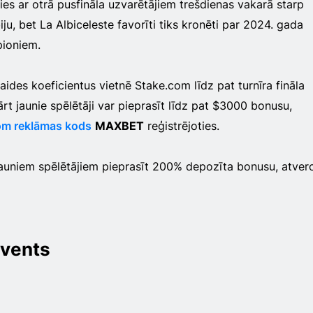
sies ar otrā pusfināla uzvarētājiem trešdienas vakarā starp
u, bet La Albiceleste favorīti tiks kronēti par 2024. gada
ioniem.
raides koeficientus vietnē Stake.com līdz pat turnīra fināla
kārt jaunie spēlētāji var pieprasīt līdz pat $3000 bonusu,
om reklāmas kods
MAXBET
reģistrējoties.
auniem spēlētājiem pieprasīt 200% depozīta bonusu, atver
vents