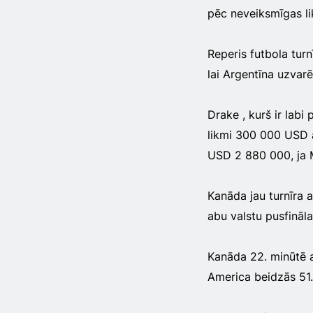
pēc neveiksmīgas l
Reperis futbola turn
lai Argentīna uzvarēt
Drake , kurš ir labi
likmi 300 000 USD a
USD 2 880 000, ja Ma
Kanāda jau turnīra a
abu valstu pusfināla
Kanāda 22. minūtē a
America beidzās 51.