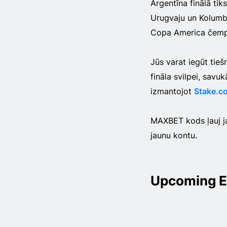
Argentīna finālā tik
Urugvaju un Kolumbij
Copa America čemp
Jūs varat iegūt tieš
fināla svilpei, savu
izmantojot
Stake.c
MAXBET kods ļauj j
jaunu kontu.
Upcoming E