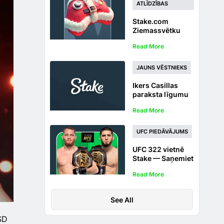
ATLĪDZĪBAS
Stake.com
Ziemassvētku
spēļu automāti un
Read More
tiešsaistes likmju
izvēle
JAUNS VĒSTNIEKS
Ikers Casillas
paraksta līgumu
ar Stake kā jauns
Read More
globāls zīmola
vēstnieks
UFC PIEDĀVĀJUMS
UFC 322 vietnē
Stake — Saņemiet
naudu atpakaļ par
Read More
likmēm starp
Jack Della
Maddalena un
See All
Islam Makhachev
SD