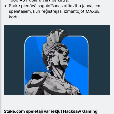
1000 ASV dolāru vērtībā katra.
Stake piedāvā sagaidīšanas atlīdzību jaunajiem
spēlētājiem, kuri reģistrējas, izmantojot MAXBET
kodu.
Stake.com spēlētāji var iekļūt Hacksaw Gaming