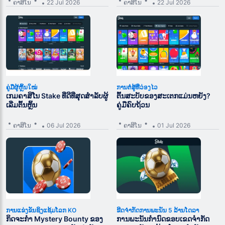
ຄາສິໂນ
22 Jul 2026
ຄາສິໂນ
22 Jul 2026
ຄູ່ມືຜູ້ຫຼິ້ນໃໝ່
ການຕໍ່ສູ້ທີ່ວ່ອງໄວ
ເກມຄາສິໂນ Stake ທີ່ດີທີ່ສຸດສຳລັບຜູ້
ຕົ້ນສະບັບຂອງສະເຕກແມ່ນຫຍັງ?
ເລີ່ມຕົ້ນຫຼິ້ນ
ຄູ່ມືຄົບຖ້ວນ
ຄາສິໂນ
06 Jul 2026
ຄາສິໂນ
01 Jul 2026
ການແຂ່ງຂັນຊິງແຊ້ມໂລກ KO
ຂີດຈຳກັດການພະນັນ 5 ລ້ານໂດລາ
ກິດຈະກຳ Mystery Bounty ຂອງ
ການພະນັນກຳນົດຂອບເຂດຈຳກັດ