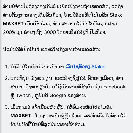
ທ່ານບໍ່ຈໍາເປັນຕ້ອງວາງເດີມພັນເພື່ອເບິ່ງການຖ່າຍທອດສົດ, ແຕ່ຖ້າ
ທ່ານຕ້ອງການວາງເດີມພັນກິລາ, ໂດຍໃຊ້ລະຫັດໂປໂມຊັ່ນ Stake
MAXBET
ເມື່ອເຂົ້າຮ່ວມ, ທ່ານສາມາດໄດ້ຮັບໂບນັດເງິນຝາກ
200% ມູນຄ່າສູງເຖິງ 3000 ໂດລາເພື່ອໃຊ້ຢູ່ທີ່ ປຶ້ມກິລາ.
ນີ້ແມ່ນວິທີເປີດບັນຊີ ແລະເຂົ້າເຖິງການຖ່າຍທອດສົດ:
ໃຊ້ລິ້ງຢູ່ໃນໜ້ານີ້ເພື່ອເຂົ້າຫາ
ເວັບໄຊທ໌ຂອງ Stake
.
ແຕະທີ່ປຸ່ມ 'ລົງທະບຽນ' ແລະສ້າງຊື່ຜູ້ໃຊ້. ອີກທາງເລືອກ, ທ່ານ
ສາມາດລົງທະບຽນໂດຍໃຊ້ເຄືອຂ່າຍສື່ສັງຄົມເຊັ່ນ Facebook
ຫຼື Twitch , ຫຼືບັນຊີ Google ຂອງທ່ານ.
ເມື່ອຖາມວ່າເຈົ້າມີລະຫັດຫຼືບໍ່, ໃຫ້ພິມລະຫັດໂປຣໂມຊັນ
MAXBET
. ໃນຖານະເປັນຜູ້ຫຼິ້ນໃຫມ່, ລະຫັດເຮັດໃຫ້ທ່ານໄດ້
ຮັບໂບນັດທີ່ໃຫຍ່ທີ່ສຸດໃນເວລາເຂົ້າຮ່ວມ.