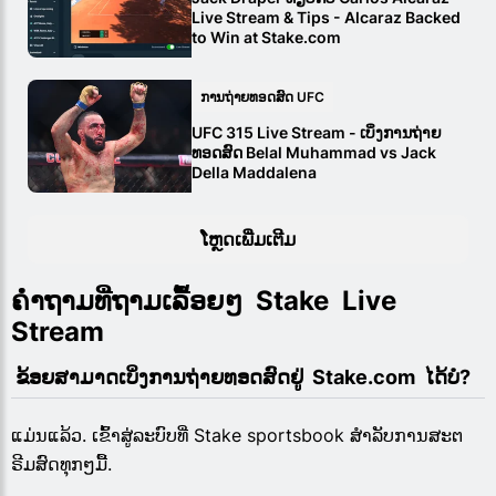
Live Stream & Tips - Alcaraz Backed
to Win at Stake.com
ການຖ່າຍທອດສົດ UFC
UFC 315 Live Stream - ເບິ່ງການຖ່າຍ
ທອດສົດ Belal Muhammad vs Jack
Della Maddalena
ໂຫຼດເພີ່ມເຕີມ
ຄຳຖາມທີ່ຖາມເລື້ອຍໆ  Stake  Live 
Stream
 ຂ້ອຍສາມາດເບິ່ງການຖ່າຍທອດສົດຢູ່  Stake.com  ໄດ້ບໍ?
ແມ່ນແລ້ວ. ເຂົ້າ​ສູ່​ລະ​ບົບ​ທີ່ Stake sportsbook ສໍາ​ລັບ​ການ​ສະ​ຕ​
ຣີມ​ສົດ​ທຸກໆ​ມື້​.