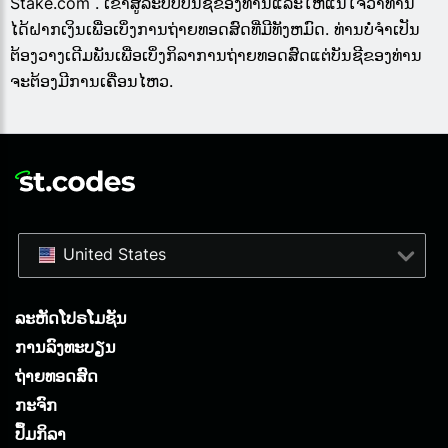
Stake.com . ເຂົ້າສູ່ລະບົບບັນຊີຂອງທ່ານແລະໃຫ້ແນ່ໃຈວ່າທ່ານ
ໄດ້ຝາກເງິນເພື່ອເບິ່ງການຖ່າຍທອດສົດທີ່ມີທັງຫມົດ. ທ່ານບໍ່ຈໍາເປັນ
ຕ້ອງວາງເດີມພັນເພື່ອເບິ່ງກິລາການຖ່າຍທອດສົດແຕ່ບັນຊີຂອງທ່ານ
ຈະຕ້ອງມີການເຄື່ອນໄຫວ.
United States
ລະຫັດໂປຣໂມຊັນ
ການລົງທະບຽນ
ຖ່າຍທອດສົດ
ກະຈົກ
ປຶ້ມກິລາ