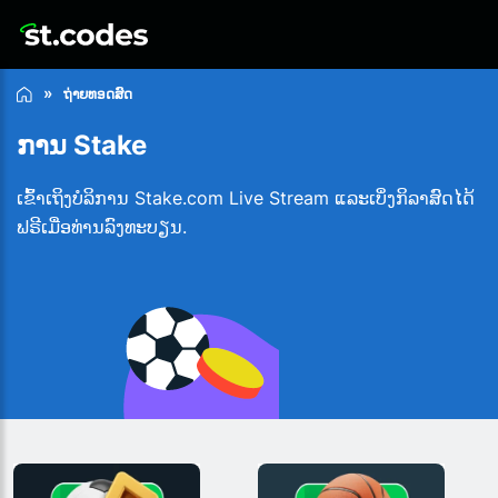
ຖ່າຍທອດສົດ
ການ Stake
ເຂົ້າເຖິງບໍລິການ Stake.com Live Stream ແລະເບິ່ງກິລາສົດໄດ້
ຟຣີເມື່ອທ່ານລົງທະບຽນ.