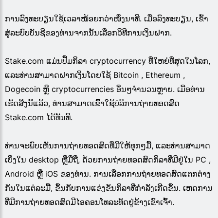
ການລົງທະບຽນໃຊ້ເວລາໜ້ອຍກວ່າໜຶ່ງນາທີ. ເມື່ອລົງທະບຽນ, ເຂົ້າ
ສູ່ລະບົບບັນຊີຂອງທ່ານຈາກນັ້ນເລືອກວິທີການເງິນຝາກ.
Stake.com ແມ່ນປື້ມກິລາ cryptocurrency ທີ່ໃຫຍ່ທີ່ສຸດໃນໂລກ,
ແລະທ່ານສາມາດຝາກເງິນໂດຍໃຊ້ Bitcoin , Ethereum ,
Dogecoin ຫຼື cryptocurrencies ອື່ນໆຈໍານວນຫຼາຍ. ເມື່ອທ່ານ
ເຮັດສິ່ງນີ້ແລ້ວ, ທ່ານສາມາດເຂົ້າໃຊ້ບໍລິການຖ່າຍທອດສົດ
Stake.com ໄດ້ທັນທີ.
ທ່ານຈະພົບເຫັນການຖ່າຍທອດສົດທີ່ມີໃຫ້ທຸກໆມື້, ແລະທ່ານສາມາດ
ເບິ່ງໃນ desktop ຫຼືມືຖື, ດ້ວຍການຖ່າຍທອດສົດກິລາທີ່ມີຢູ່ໃນ PC ,
Android ຫຼື iOS ຂອງທ່ານ. ການເລືອກການຖ່າຍທອດສົດແຕກຕ່າງ
ກັນໃນແຕ່ລະມື້, ຂຶ້ນກັບການແຂ່ງຂັນກິລາທີ່ກຳລັງເກີດຂຶ້ນ. ເຫດການ
ທີ່ມີການຖ່າຍທອດສົດມີໄອຄອນໂທລະທັດຢູ່ຂ້າງເຂົາເຈົ້າ.