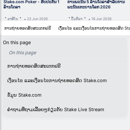
Stake.com Poker - ຮັບປະກັນ 1
ການພະນັນ 5 ລ້ານໂດລາສຳລັບການ
ລ້ານໂດລາ
ພະນັນເຕະບານໂລກ 2026
ຄາສິໂນ
23 Jun 2026
ປຶ້ມກິລາ
16 Jun 2026
ການຖ່າຍທອດສົດສະເຕກຟຣີ
ເງື່ອນໄຂ ແລະເງື່ອນໄຂການຖ່າຍທອດສົດ S
On this page
On this page
ການຖ່າຍທອດສົດສະເຕກຟຣີ
ເງື່ອນໄຂ ແລະເງື່ອນໄຂການຖ່າຍທອດສົດ Stake.com
ຂໍ້ມູນ Stake.com
ຄຳຖາມທີ່ຖາມເລື້ອຍໆກ່ຽວກັບ Stake Live Stream