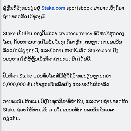
ຜູ້ຫຼິ້ນທີ່ລົງທະບຽນຢູ່
Stake.com
sportsbook ສາມາດເບິ່ງກິລາ
ຖ່າຍທອດສົດໄດ້ທຸກໆມື້.
Stake ເປັນບ້ານຂອງປຶ້ມກິລາ cryptocurrency ທີ່ໃຫຍ່ທີ່ສຸດຂອງ
ໂລກ, ດ້ວຍການວາງເດີມພັນໃນທຸກກິລາຫຼັກ. ຕະຫຼາດການພະນັນ
ສົດແມ່ນມີຢູ່ທຸກໆມື້, ແລະບໍລິການສະຕຣີມສົດ Stake.com ຍັງ
ອະນຸຍາດໃຫ້ຜູ້ຫຼິ້ນເບິ່ງກິລາຖ່າຍທອດສົດໄດ້ຟຣີ.
ປຶ້ມກິລາ Stake ແມ່ນທົ່ວໂລກທີ່ມີຜູ້ໃຊ້ລົງທະບຽນຫຼາຍກວ່າ
5,000,000 ຄົນເຂົ້າສູ່ລະບົບເພື່ອເບິ່ງ ແລະພະນັນກິລາສົດ.
ການພະນັນສົດແມ່ນມີຢູ່ໃນທຸກກິລາທີ່ສໍາຄັນ, ແລະການຖ່າຍທອດສົດ
Stake ຊ່ວຍໃຫ້ທ່ານເບິ່ງເກມໃນຂະນະທີ່ການພະນັນໃນເວລາ
ດຽວກັນ.