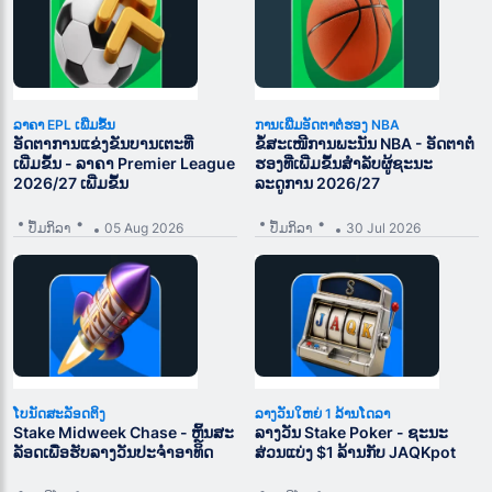
ລາຄາ EPL ເພີ່ມຂຶ້ນ
ການເພີ່ມອັດຕາຕໍ່ຮອງ NBA
ອັດຕາການແຂ່ງຂັນບານເຕະທີ່
ຂໍ້ສະເໜີການພະນັນ NBA - ອັດຕາຕໍ່
ເພີ່ມຂຶ້ນ - ລາຄາ Premier League
ຮອງທີ່ເພີ່ມຂຶ້ນສຳລັບຜູ້ຊະນະ
2026/27 ເພີ່ມຂຶ້ນ
ລະດູການ 2026/27
ປຶ້ມກິລາ
05 Aug 2026
ປຶ້ມກິລາ
30 Jul 2026
ໂບນັດສະລັອດຕິງ
ລາງວັນໃຫຍ່ 1 ລ້ານໂດລາ
Stake Midweek Chase - ຫຼິ້ນສະ
ລາງວັນ Stake Poker - ຊະນະ
ລັອດເພື່ອຮັບລາງວັນປະຈຳອາທິດ
ສ່ວນແບ່ງ $1 ລ້ານກັບ JAQKpot