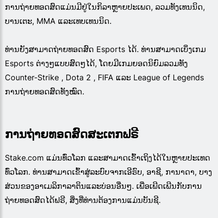
ການຖ່າຍທອດສົດແມ່ນມີຢູ່ໃນກິລາຫຼາຍປະເພດ, ລວມທັງເທນນິດ,
ບານເຕະ, MMA ແລະເທບເທນນິດ.
ທ່ານຍັງສາມາດຖ່າຍທອດສົດ Esports ໄດ້. ທ່ານສາມາດເບິ່ງເກມ
Esports ຕ່າງໆແບບສົດໆໄດ້, ໂດຍມີເກມຍອດນິຍົມລວມທັງ
Counter-Strike , Dota 2 , FIFA ແລະ League of Legends
ການຖ່າຍທອດສົດທັງໝົດ.
ການຖ່າຍທອດສົດສະເຕກຟຣີ
Stake.com ແມ່ນທົ່ວໂລກ ແລະສາມາດເຂົ້າເຖິງໄດ້ໃນຫຼາຍປະເທດ
ທົ່ວໂລກ. ທ່ານສາມາດເຂົ້າສູ່ລະບົບຈາກເອີຣົບ, ອາຊີ, ການາດາ, ບາງ
ສ່ວນຂອງອາເມລິກາລາຕິນແລະບ່ອນອື່ນໆ. ເພື່ອເພີດເພີນກັບການ
ຖ່າຍທອດສົດໄດ້ຟຣີ, ສິ່ງທີ່ທ່ານຕ້ອງການແມ່ນບັນຊີ.