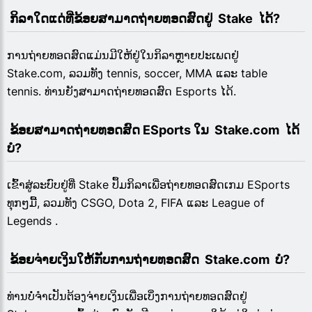
 ກິລາໃດແດ່ທີ່ຂ້ອຍສາມາດຖ່າຍທອດສົດຢູ່  Stake  ໄດ້?
ການຖ່າຍທອດສົດແມ່ນມີໃຫ້ຢູ່ໃນກິລາຫຼາຍປະເພດຢູ່
Stake.com, ລວມທັງ tennis, soccer, MMA ແລະ table
tennis. ທ່ານຍັງສາມາດຖ່າຍທອດສົດ Esports ໄດ້.
 ຂ້ອຍສາມາດຖ່າຍທອດສົດ ESports ໃນ  Stake.com  ໄດ້
ບໍ?
ເຂົ້າສູ່ລະບົບຢູ່ທີ່ Stake ປຶ້ມກິລາເພື່ອຖ່າຍທອດສົດເກມ ESports
ທຸກໆມື້, ລວມທັງ CSGO, Dota 2, FIFA ແລະ League of
Legends .
 ຂ້ອຍຈ່າຍເງິນໃຫ້ກັບການຖ່າຍທອດສົດ  Stake.com  ບໍ?
ທ່ານບໍ່ຈຳເປັນຕ້ອງຈ່າຍເງິນເພື່ອເບິ່ງການຖ່າຍທອດສົດຢູ່