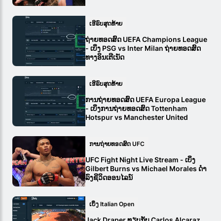
ເອີຣົບສຸດທ້າຍ
ຖ່າຍທອດສົດ UEFA Champions League
- ເບິ່ງ PSG vs Inter Milan ຖ່າຍທອດສົດ
ທາງອິນເຕີເນັດ
ເອີຣົບສຸດທ້າຍ
ການຖ່າຍທອດສົດ UEFA Europa League
- ເບິ່ງການຖ່າຍທອດສົດ Tottenham
Hotspur vs Manchester United
ການຖ່າຍທອດສົດ UFC
UFC Fight Night Live Stream - ເບິ່ງ
Gilbert Burns vs Michael Morales ດໍາ
ລົງຊີວິດອອນໄລນ໌
ເບິ່ງ Italian Open
Jack Draper ທຽບກັບ Carlos Alcaraz