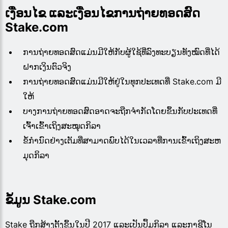
ເງື່ອນໄຂ ແລະເງື່ອນໄຂການຖ່າຍທອດສົດ
Stake.com
ການຖ່າຍທອດສົດແມ່ນມີໃຫ້ກັບຜູ້ໃຊ້ທີ່ລົງທະບຽນທັງໝົດທີ່ໄດ້
ຝາກເງິນຕົວຈິງ
ການຖ່າຍທອດສົດແມ່ນມີໃຫ້ຢູ່ໃນທຸກປະເທດທີ່ Stake.com ມີ
ໃຫ້
ບາງການຖ່າຍທອດສົດອາດຈະຖືກຈຳກັດໂດຍຂຶ້ນກັບປະເທດທີ່
ເຈົ້າເຂົ້າເຖິງສະໝຸດກິລາ
ຂໍ້​ກໍາ​ນົດ​ຢ່າງ​ເຕັມ​ທີ່​ສາ​ມາດ​ພົບ​ໄດ້​ໃນ​ເວ​ລາ​ທີ່​ການ​ເຂົ້າ​ເຖິງ​ສະ​ຫ
ມຸດ​ກິ​ລາ​
ຂໍ້ມູນ Stake.com
Stake ຖືກສ້າງຕັ້ງຂຶ້ນໃນປີ 2017 ແລະເປັນປຶ້ມກິລາ ແລະກາຊີໂນ