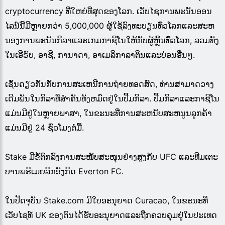
cryptocurrency ທີ່ໃຫຍ່ທີ່ສຸດຂອງໂລກ. ເວັບໄຊການພະນັນອອນ
ໄລນ໌ນີ້ມີຫຼາຍກວ່າ 5,000,000 ຜູ້ໃຊ້ລົງທະບຽນທົ່ວໂລກແລະສະຫ
ນອງການພະນັນກິລາແລະເກມກາຊີໂນໃຫ້ກັບຜູ້ຫຼິ້ນທົ່ວໂລກ, ລວມທັງ
ໃນເອີຣົບ, ອາຊີ, ການາດາ, ອາເມລິກາລາຕິນແລະບ່ອນອື່ນໆ.
ເຊັ່ນດຽວກັນກັບການສະເຫນີການຖ່າຍທອດສົດ, ທ່ານສາມາດວາງ
ເດີມພັນໃນກິລາທີ່ສໍາຄັນທັງຫມົດຢູ່ໃນປື້ມກິລາ. ປື້ມກິລາແລະກາຊີໂນ
ແມ່ນມີຢູ່ໃນຫຼາຍພາສາ, ໃນຂະນະທີ່ການສະຫນັບສະຫນູນລູກຄ້າ
ແມ່ນມີຢູ່ 24 ຊົ່ວໂມງຕໍ່ມື້.
Stake ມີຂໍ້ຕົກລົງການສະໜັບສະໜຸນຢ່າງສູງກັບ UFC ແລະທີມເຕະ
ບານພຣີເມຍລີກອັງກິດ Everton FC.
ໃນປັດຈຸບັນ Stake.com ມີໃບອະນຸຍາດ Curacao, ໃນຂະນະທີ່
ເວັບໄຊທ໌ UK ຂອງຕົນໄດ້ຮັບອະນຸຍາດແລະຖືກຄວບຄຸມຢູ່ໃນປະເທດ