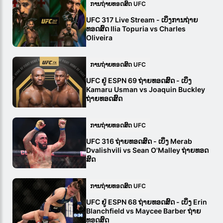
ການຖ່າຍທອດສົດ UFC
UFC 317 Live Stream - ເບິ່ງການຖ່າຍ
ທອດສົດ Ilia Topuria vs Charles
Oliveira
ການຖ່າຍທອດສົດ UFC
UFC ຢູ່ ESPN 69 ຖ່າຍທອດສົດ - ເບິ່ງ
Kamaru Usman vs Joaquin Buckley
ຖ່າຍທອດສົດ
ການຖ່າຍທອດສົດ UFC
UFC 316 ຖ່າຍທອດສົດ - ເບິ່ງ Merab
Dvalishvili vs Sean O'Malley ຖ່າຍທອດ
ສົດ
ການຖ່າຍທອດສົດ UFC
UFC ຢູ່ ESPN 68 ຖ່າຍທອດສົດ - ເບິ່ງ Erin
Blanchfield vs Maycee Barber ຖ່າຍ
ທອດສົດ