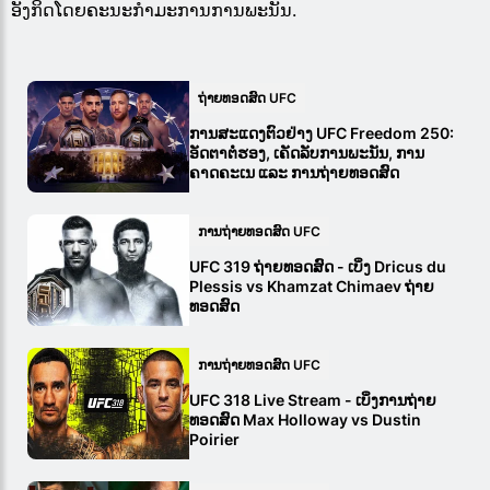
ອັງກິດໂດຍຄະນະກໍາມະການການພະນັນ.
ຖ່າຍທອດສົດ UFC
ການສະແດງຕົວຢ່າງ UFC Freedom 250:
ອັດຕາຕໍ່ຮອງ, ເຄັດລັບການພະນັນ, ການ
ຄາດຄະເນ ແລະ ການຖ່າຍທອດສົດ
ການຖ່າຍທອດສົດ UFC
UFC 319 ຖ່າຍທອດສົດ - ເບິ່ງ Dricus du
Plessis vs Khamzat Chimaev ຖ່າຍ
ທອດສົດ
ການຖ່າຍທອດສົດ UFC
UFC 318 Live Stream - ເບິ່ງການຖ່າຍ
ທອດສົດ Max Holloway vs Dustin
Poirier