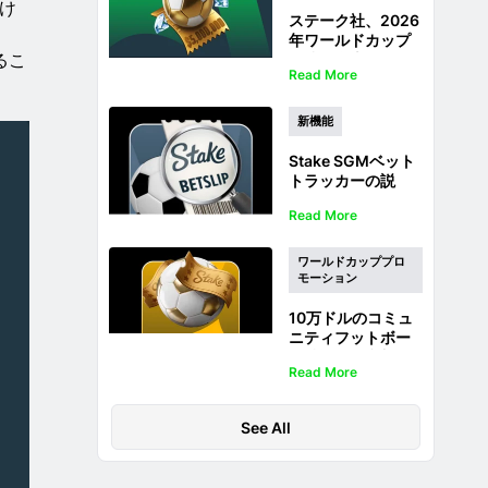
け
ステーク社、2026
年ワールドカップ
るこ
の賭け金上限を
Read More
500万ドルに設定
新機能
Stake SGMベット
トラッカーの説
明：同じゲームの
Read More
マルチベットをラ
イブでフォローす
る方法
ワールドカッププロ
モーション
10万ドルのコミュ
ニティフットボー
ル抽選会に参加し
Read More
よう：ワールドカ
ップベットIDで応
募できます
See All