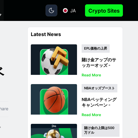
JA
Crypto Sites
ク
Latest News
EPL価格の上昇
賭け金アップのサ
ッカーオッズ -
ベ
2026/27 Premier
Read More
Leagueリーグ オッ
ズアップ
NBAオッズブースト
NBAベッティング
キャンペーン -
hare
2026/27シーズン
Read More
優勝チームのオッ
ズがアップ！
。
賭け金の上限は500
万ドル