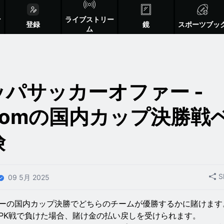
ン
ライブストリー
登録
鏡
スポーツブッ
ム
パサッカーオファー -
e.comの国内カップ決勝戦
険
S
09 5月 2025
ーの国内カップ決勝でどちらのチームが優勝するかに賭けます
PK戦で負けた場合、賭け金の払い戻しを受けられます。