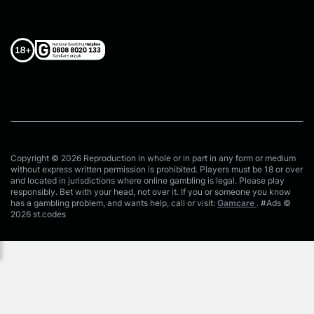
Copyright © 2026 Reproduction in whole or in part in any form or medium
without express written permission is prohibited. Players must be 18 or over
and located in jurisdictions where online gambling is legal. Please play
responsibly. Bet with your head, not over it. If you or someone you know
has a gambling problem, and wants help, call or visit:
Gamcare
. #Ads ©
2026 st.codes