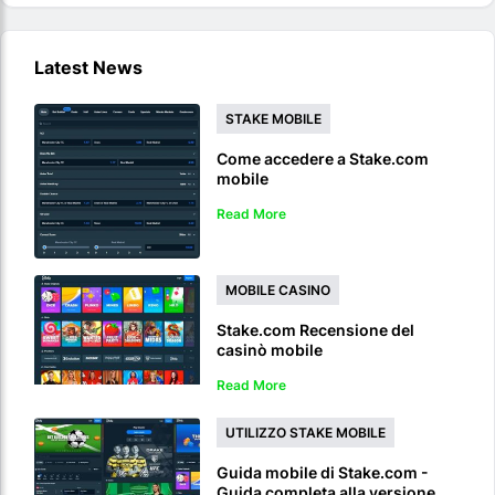
Latest News
STAKE MOBILE
Come accedere a Stake.com
mobile
Read More
MOBILE CASINO
Stake.com Recensione del
casinò mobile
Read More
UTILIZZO STAKE MOBILE
Guida mobile di Stake.com -
Guida completa alla versione