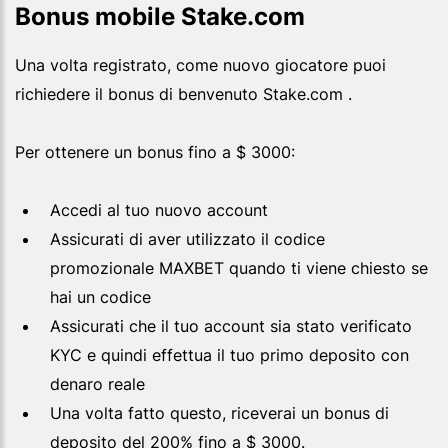
Bonus mobile Stake.com
Una volta registrato, come nuovo giocatore puoi
richiedere il bonus di benvenuto Stake.com .
Per ottenere un bonus fino a $ 3000:
Accedi al tuo nuovo account
Assicurati di aver utilizzato il codice
promozionale MAXBET quando ti viene chiesto se
hai un codice
Assicurati che il tuo account sia stato verificato
KYC e quindi effettua il tuo primo deposito con
denaro reale
Una volta fatto questo, riceverai un bonus di
deposito del 200% fino a $ 3000.