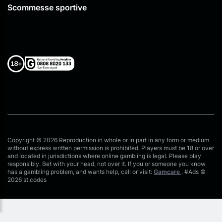
Scommesse sportive
Copyright © 2026 Reproduction in whole or in part in any form or medium
without express written permission is prohibited. Players must be 18 or over
and located in jurisdictions where online gambling is legal. Please play
responsibly. Bet with your head, not over it. If you or someone you know
has a gambling problem, and wants help, call or visit:
Gamcare
. #Ads ©
2026 st.codes