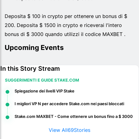
Deposita $ 100 in crypto per ottenere un bonus di $
200. Deposita $ 1500 in crypto e riceverai l'intero
bonus di $ 3000 quando utilizzi il codice MAXBET .
Upcoming Events
In this Story Stream
SUGGERIMENTI E GUIDE STAKE.COM
Spiegazione dei livelli VIP Stake
I migliori VP N per accedere Stake.com nei paesi bloccati
Stake.com MAXBET - Come ottenere un bonus fino a $ 3000
View All
69
Stories