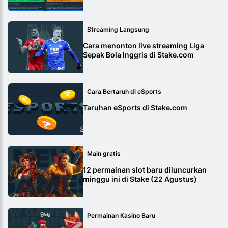
Streaming Langsung
Cara menonton live streaming Liga
Sepak Bola Inggris di Stake.com
Cara Bertaruh di eSports
Taruhan eSports di Stake.com
Main gratis
12 permainan slot baru diluncurkan
minggu ini di Stake (22 Agustus)
Permainan Kasino Baru