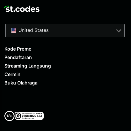
United States
Kode Promo
Pendaftaran
Streaming Langsung
Cermin
Buku Olahraga