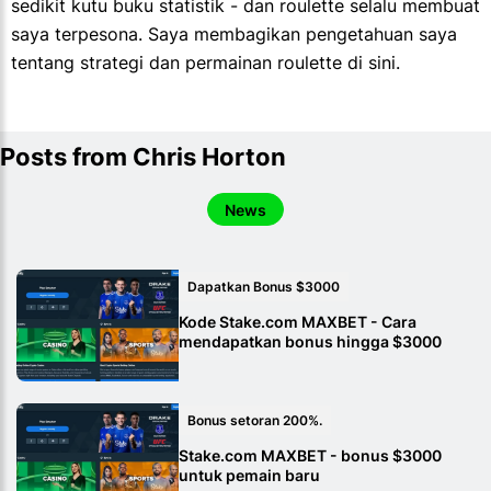
sedikit kutu buku statistik - dan roulette selalu membuat
saya terpesona. Saya membagikan pengetahuan saya
tentang strategi dan permainan roulette di sini.
Posts from Chris Horton
News
Dapatkan Bonus $3000
Kode Stake.com MAXBET - Cara
mendapatkan bonus hingga $3000
Bonus setoran 200%.
Stake.com MAXBET - bonus $3000
untuk pemain baru