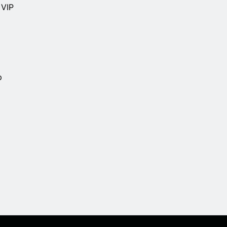
 VIP
p