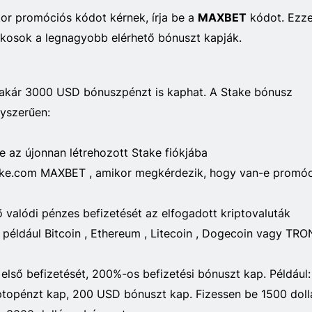
or promóciós kódot kérnek, írja be a
MAXBET
kódot. Ezze
ékosok a legnagyobb elérhető bónuszt kapják.
n akár 3000 USD bónuszpénzt is kaphat. A Stake bónusz
yszerűen:
e az újonnan létrehozott Stake fiókjába
ake.com MAXBET , amikor megkérdezik, hogy van-e promóc
 valódi pénzes befizetését az elfogadott kriptovaluták
 például Bitcoin , Ethereum , Litecoin , Dogecoin vagy TRON
első befizetését, 200%-os befizetési bónuszt kap. Például
ptopénzt kap, 200 USD bónuszt kap. Fizessen be 1500 dollá