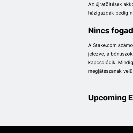
Az újratöltések akko
házigazdák pedig na
Nincs foga
A Stake.com számos
jelezve, a bónuszok
kapcsolódik. Mindig
megjátsszanak velük
Upcoming E