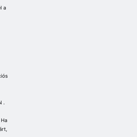
l a
iós
 .
: Ha
rt,