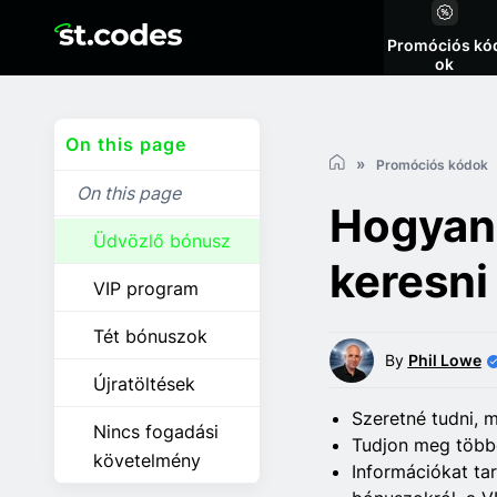
Promóciós kó
ok
On this page
Promóciós kódok
On this page
Hogyan
Üdvözlő bónusz
keresni
VIP program
Tét bónuszok
By
Phil Lowe
Újratöltések
Szeretné tudni, 
Nincs fogadási
Tudjon meg többe
követelmény
Információkat tar