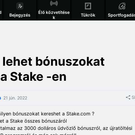
d
Élő közvetítése
Bejegyzés
Tükrök
Sportfogadá
k
 lehet bónuszokat
 a Stake -en
S
21 jún. 2022
milyen bónuszokat kereshet a Stake.com ?
t a Stake összes bónuszáról
talmaz az 3000 dolláros üdvözlő bónuszról, az újratöltési