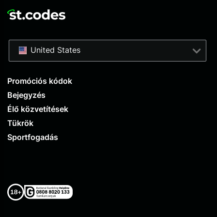
United States
Promóciós kódok
Bejegyzés
Élő közvetítések
Tükrök
Sportfogadás