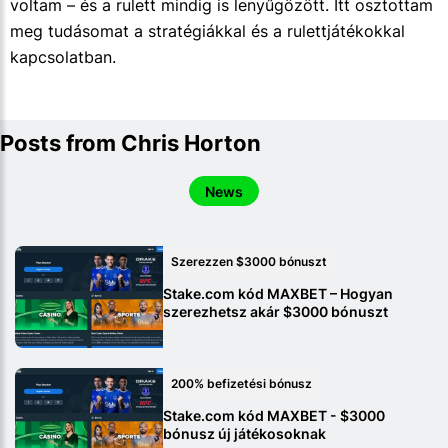
voltam – és a rulett mindig is lenyűgözött. Itt osztottam
meg tudásomat a stratégiákkal és a rulettjátékokkal
kapcsolatban.
Posts from Chris Horton
News
Szerezzen $3000 bónuszt
Stake.com kód MAXBET – Hogyan
szerezhetsz akár $3000 bónuszt
200% befizetési bónusz
Stake.com kód MAXBET - $3000
bónusz új játékosoknak