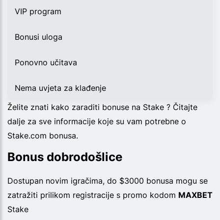
VIP program
Bonusi uloga
Ponovno učitava
Nema uvjeta za klađenje
Želite znati kako zaraditi bonuse na Stake ? Čitajte
dalje za sve informacije koje su vam potrebne o
Stake.com bonusa.
Bonus dobrodošlice
Dostupan novim igračima, do $3000 bonusa mogu se
zatražiti prilikom registracije s promo kodom
MAXBET
Stake