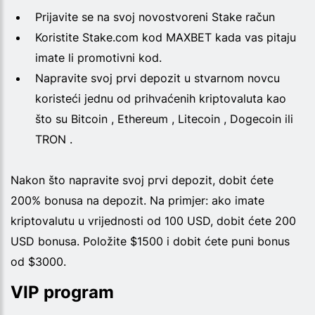
Prijavite se na svoj novostvoreni Stake račun
Koristite Stake.com kod MAXBET kada vas pitaju
imate li promotivni kod.
Napravite svoj prvi depozit u stvarnom novcu
koristeći jednu od prihvaćenih kriptovaluta kao
što su Bitcoin , Ethereum , Litecoin , Dogecoin ili
TRON .
Nakon što napravite svoj prvi depozit, dobit ćete
200% bonusa na depozit. Na primjer: ako imate
kriptovalutu u vrijednosti od 100 USD, dobit ćete 200
USD bonusa. Položite $1500 i dobit ćete puni bonus
od $3000.
VIP program