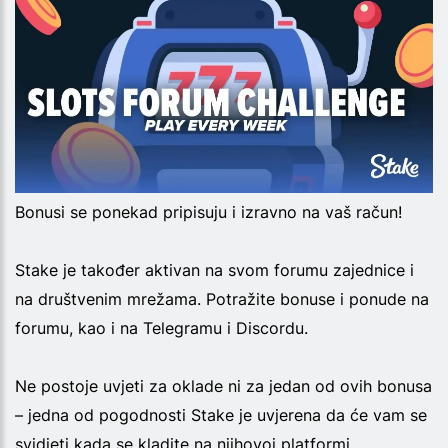
Bonusi se ponekad pripisuju i izravno na vaš račun!
Stake je također aktivan na svom forumu zajednice i
na društvenim mrežama. Potražite bonuse i ponude na
forumu, kao i na Telegramu i Discordu.
Ne postoje uvjeti za oklade ni za jedan od ovih bonusa
– jedna od pogodnosti Stake je uvjerena da će vam se
svidjeti kada se kladite na njihovoj platformi.