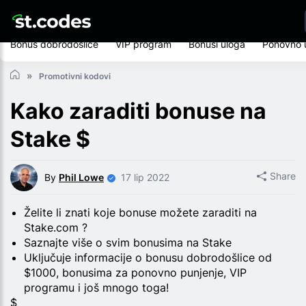
Bonus dobrodošlice
VIP program
Bonusi uloga
Ponovno 
Promotivni kodovi
Kako zaraditi bonuse na
Stake $
Share
By
Phil Lowe
17 lip 2022
Želite li znati koje bonuse možete zaraditi na
Stake.com ?
Saznajte više o svim bonusima na Stake
Uključuje informacije o bonusu dobrodošlice od
$1000, bonusima za ponovno punjenje, VIP
programu i još mnogo toga!
$