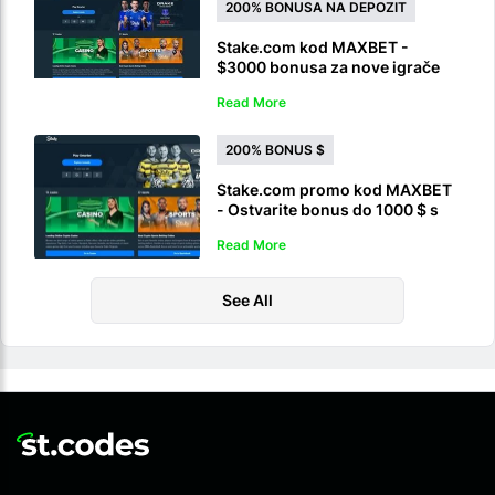
200% BONUSA NA DEPOZIT
Stake.com kod MAXBET -
$3000 bonusa za nove igrače
Read More
200% BONUS $
Stake.com promo kod MAXBET
- Ostvarite bonus do 1000 $ s
ovim kodom $
Read More
See All