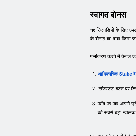
स्वागत बोनस
नए खिलाड़ियों के लिए उप
के बोनस का दावा किया ज
पंजीकरण करने में केवल ए
आधिकारिक Stake व
'रजिस्टर' बटन पर क्लि
फॉर्म पर जब आपसे प्र
को सबसे बड़ा उपलब्ध