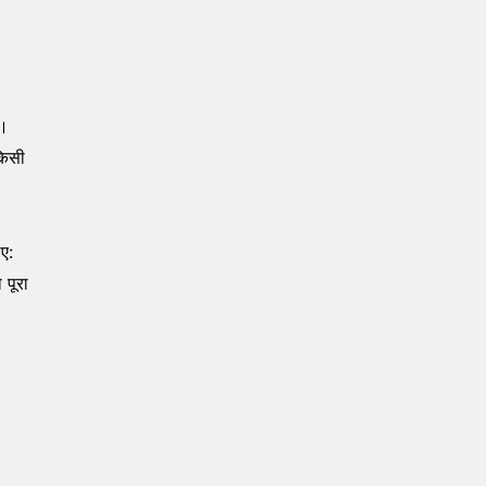
ं।
किसी
ए:
पूरा