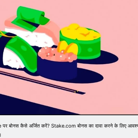
ke पर बोनस कैसे अर्जित करें? Stake.com बोनस का दावा करने के लिए आवश
।