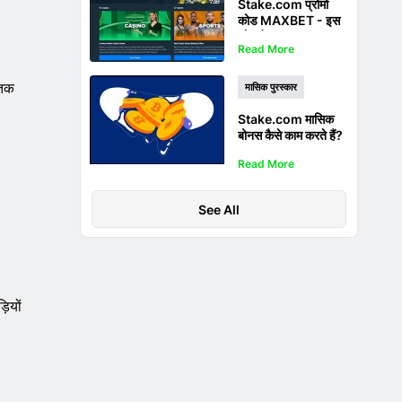
Stake.com प्रोमो
कोड MAXBET - इस
कोड के साथ $1000
Read More
तक बोनस प्राप्त करें
तक
मासिक पुरस्कार
Stake.com मासिक
बोनस कैसे काम करते हैं?
Read More
See All
ियों