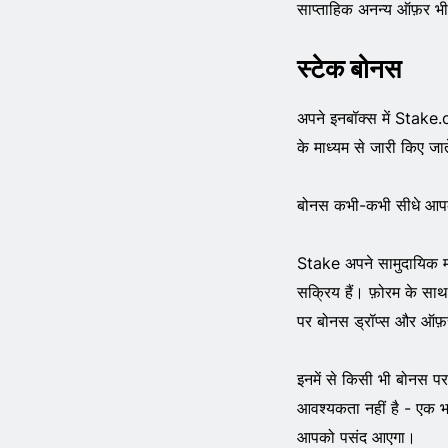
साप्ताहिक अनन्य ऑफ़र भी
स्टेक बोनस
अपने इनबॉक्स में Stak
के माध्यम से जारी किए जा
बोनस कभी-कभी सीधे आपके ख
Stake अपने सामुदायिक 
सक्रिय हैं। फ़ोरम के साथ
पर बोनस ड्रॉप्स और ऑफ़र
इनमें से किसी भी बोनस पर
आवश्यकता नहीं है - एक भत्
आपको पसंद आएगा।