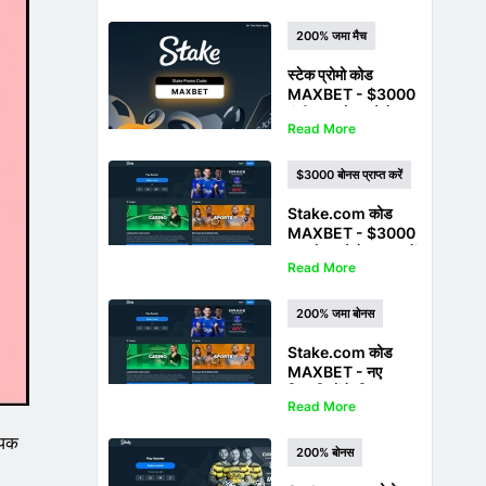
200% जमा मैच
स्टेक प्रोमो कोड
MAXBET - $3000
पंजीकरण बोनस कैसे
Read More
प्राप्त करें
$3000 बोनस प्राप्त करें
Stake.com कोड
MAXBET - $3000
तक बोनस कैसे प्राप्त करें
Read More
200% जमा बोनस
Stake.com कोड
MAXBET - नए
खिलाड़ियों के लिए
Read More
$3000 बोनस
्यक
200% बोनस