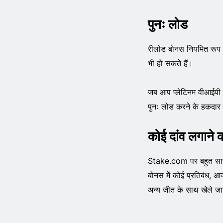
पुनः लोड
रीलोड बोनस नियमित रूप से
भी हो सकते हैं।
जब आप प्लेटिनम वीआईपी स्
पुनः लोड करने के हकदार 
कोई दांव लगाने 
Stake.com पर बहुत सारी
बोनस में कोई प्रतिबंध, आवश
अन्य जीत के साथ खेले जाने