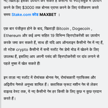
नए खिलाड़ी इसका उपयोग कर सकते हैं कैसीनो या स्पोर्ट्सबुक में उपयोग
करने के लिए $3000 तक बोनस प्राप्त करने के लिए पंजीकरण करते
समय
Stake.com कोड
MAXBET
।
एक बार पंजीकृत होने के बाद, खिलाड़ी Bitcoin , Dogecoin ,
Ethereum और कई अन्य सहित 19 विभिन्न क्रिप्टोकरेंसी का उपयोग
करके जमा कर सकते हैं, साथ ही यदि आप ऑनलाइन कैसीनो गेम में नए हैं,
तो स्टेक crypto कैसीनो में सभी स्लॉट गेम डेमो मोड में खेलने के लिए
उपलब्ध हैं, इसलिए आप अपनी पसंद की क्रिप्टोकरेंसी पर दांव लगाने से
पहले मुफ्त में खेल सकते हैं!
इन ताज़ा नए स्लॉट में रोमांचक बोनस गेम, रोमांचकारी ग्राफिक्स और
अद्वितीय गेमप्ले अनुभव शामिल हैं। क्लासिक फ्रूट मशीन गेम से लेकर
वाइल्ड वेस्ट तक, ये नए कैसीनो गेम हर किसी के लिए कुछ न कुछ प्रदान
करते हैं।