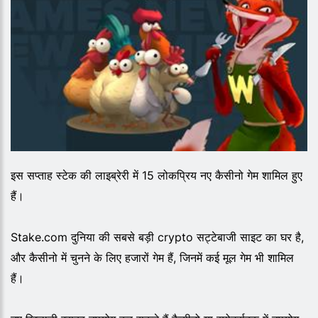
इस सप्ताह स्टेक की लाइब्रेरी में 15 लोकप्रिय नए कैसीनो गेम शामिल हुए
हैं।
Stake.com दुनिया की सबसे बड़ी crypto सट्टेबाजी साइट का घर है,
और कैसीनो में चुनने के लिए हजारों गेम हैं, जिनमें कई मूल गेम भी शामिल
हैं।