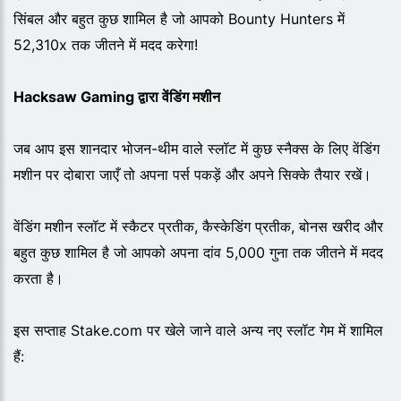
सिंबल और बहुत कुछ शामिल है जो आपको Bounty Hunters में
52,310x तक जीतने में मदद करेगा!
Hacksaw Gaming द्वारा वेंडिंग मशीन
जब आप इस शानदार भोजन-थीम वाले स्लॉट में कुछ स्नैक्स के लिए वेंडिंग
मशीन पर दोबारा जाएँ तो अपना पर्स पकड़ें और अपने सिक्के तैयार रखें।
वेंडिंग मशीन स्लॉट में स्कैटर प्रतीक, कैस्केडिंग प्रतीक, बोनस खरीद और
बहुत कुछ शामिल है जो आपको अपना दांव 5,000 गुना तक जीतने में मदद
करता है।
इस सप्ताह Stake.com पर खेले जाने वाले अन्य नए स्लॉट गेम में शामिल
हैं: