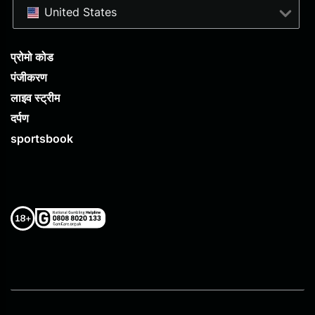
United States
प्रोमो कोड
पंजीकरण
लाइव स्ट्रीम
दर्पण
sportsbook