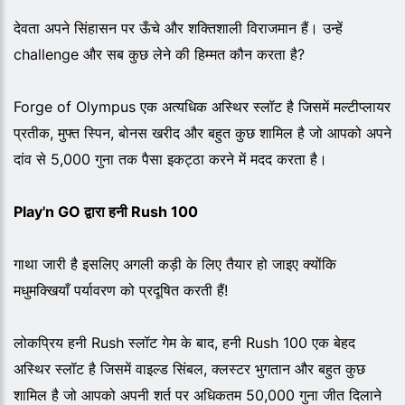
देवता अपने सिंहासन पर ऊँचे और शक्तिशाली विराजमान हैं। उन्हें
challenge और सब कुछ लेने की हिम्मत कौन करता है?
Forge of Olympus एक अत्यधिक अस्थिर स्लॉट है जिसमें मल्टीप्लायर
प्रतीक, मुफ्त स्पिन, बोनस खरीद और बहुत कुछ शामिल है जो आपको अपने
दांव से 5,000 गुना तक पैसा इकट्ठा करने में मदद करता है।
Play'n GO द्वारा हनी Rush 100
गाथा जारी है इसलिए अगली कड़ी के लिए तैयार हो जाइए क्योंकि
मधुमक्खियाँ पर्यावरण को प्रदूषित करती हैं!
लोकप्रिय हनी Rush स्लॉट गेम के बाद, हनी Rush 100 एक बेहद
अस्थिर स्लॉट है जिसमें वाइल्ड सिंबल, क्लस्टर भुगतान और बहुत कुछ
शामिल है जो आपको अपनी शर्त पर अधिकतम 50,000 गुना जीत दिलाने