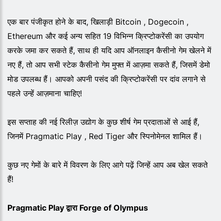
एक बार पंजीकृत होने के बाद, खिलाड़ी Bitcoin , Dogecoin ,
Ethereum और कई अन्य सहित 19 विभिन्न क्रिप्टोकरेंसी का उपयोग
करके जमा कर सकते हैं, साथ ही यदि आप ऑनलाइन कैसीनो गेम खेलने में
नए हैं, तो आप सभी स्टेक कैसीनो गेम मुफ्त में आज़मा सकते हैं, जिसमें डेमो
मोड उपलब्ध हैं। आपको अपनी पसंद की क्रिप्टोकरेंसी पर दांव लगाने से
पहले उन्हें आज़माना चाहिए!
इस सप्ताह की नई रिलीज़ उद्योग के कुछ शीर्ष गेम प्रदाताओं से आई हैं,
जिनमें Pragmatic Play , Red Tiger और स्पिनोमेनल शामिल हैं।
कुछ नए गेमों के बारे में विवरण के लिए आगे पढ़ें जिन्हें आप अब खेल सकते
हैं!
Pragmatic Play द्वारा Forge of Olympus