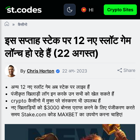
HI
Crypto Sites
कैसीनो
इस सप्ताह स्टेक पर 12 नए स्लॉट गेम
लॉन्च हो रहे हैं (22 अगस्त)
Share
By
Chris Horton
22 अग॰ 2023
अन्य 12 नए स्लॉट गेम अब स्टेक पर लाइव हैं
पंजीकृत खिलाड़ी लॉग इन करके उन सभी को खेल सकते हैं
crypto कैसीनो में मुफ्त प्ले संस्करण भी उपलब्ध हैं
नए खिलाड़ियों को $3000 बोनस प्राप्त करने के लिए पंजीकरण करते
समय Stake.com कोड MAXBET का उपयोग करना चाहिए!