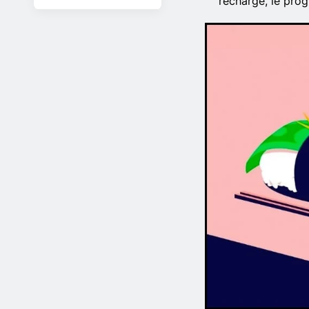
recharge, le pro