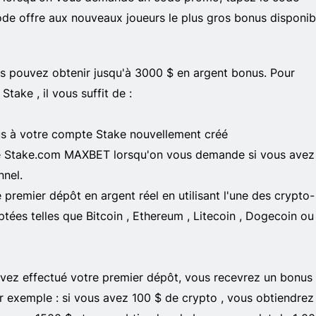
de offre aux nouveaux joueurs le plus gros bonus disponib
ous pouvez obtenir jusqu'à 3000 $ en argent bonus. Pour
take , il vous suffit de :
 à votre compte Stake nouvellement créé
e
Stake.com
MAXBET lorsqu'on vous demande si vous avez
nel.
 premier dépôt en argent réel en utilisant l'une des crypto-
ées telles que Bitcoin , Ethereum , Litecoin , Dogecoin ou
vez effectué votre premier dépôt, vous recevrez un bonus
 exemple : si vous avez 100 $ de crypto , vous obtiendrez