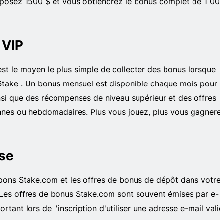
posez 1500 $ et vous obtiendrez le bonus complet de 1 0
 VIP
t le moyen le plus simple de collecter des bonus lorsque
 Stake . Un bonus mensuel est disponible chaque mois pour 
ainsi que des récompenses de niveau supérieur et des offres
nnes ou hebdomadaires. Plus vous jouez, plus vous gagner
se
upons
Stake.com
et les offres de bonus de dépôt dans votr
 Les offres de bonus
Stake.com
sont souvent émises par e-
ortant lors de l'inscription d'utiliser une adresse e-mail vali