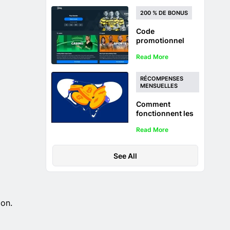
joueurs
200 % DE BONUS
Code
promotionnel
Stake.com
Read More
MAXBET -
Obtenez jusqu'à
1000 $ de bonus
RÉCOMPENSES
avec ce code
MENSUELLES
Comment
fonctionnent les
bonus mensuels
Read More
de Stake.com ?
See All
ion.