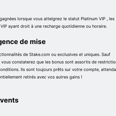
gagnées lorsque vous atteignez le statut Platinum VIP , les
 VIP ayant droit à une recharge quotidienne ou horaire.
gence de mise
tionnalités de
Stake.com
ou exclusives et uniques. Sauf
, vous constaterez que les bonus sont assortis de restrictio
onditions. Ils sont toujours prêts sur votre compte, attenda
ntiellement retirés avec vos autres gains !
vents