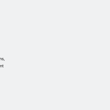
ns,
nt