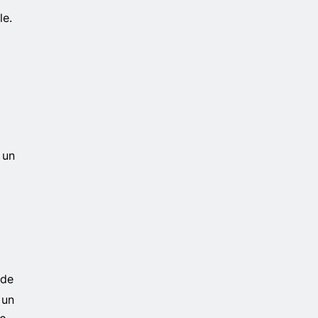
le.
 un
 de
 un