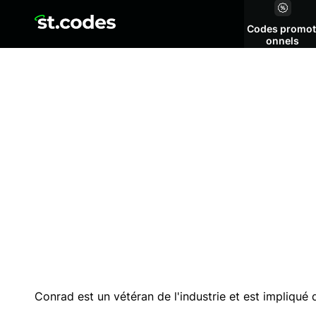
Codes promot
onnels
Home
Contributor
Conrad Castleton
Conrad est un vétéran de l'industrie et est impliqué 