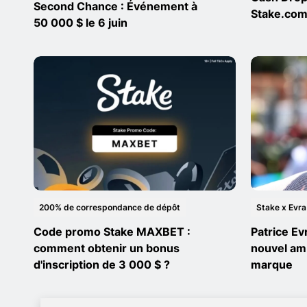
Second Chance : Événement à
Stake.co
50 000 $ le 6 juin
200% de correspondance de dépôt
Stake x Evra
Code promo Stake MAXBET :
Patrice Ev
comment obtenir un bonus
nouvel am
d'inscription de 3 000 $ ?
marque