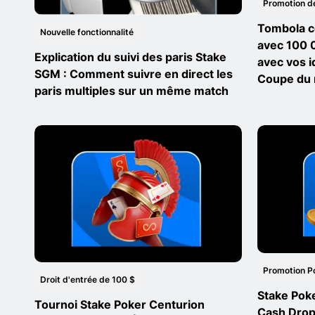
Promotion d
Tombola c
Nouvelle fonctionnalité
avec 100 0
Explication du suivi des paris Stake
avec vos id
SGM : Comment suivre en direct les
Coupe du
paris multiples sur un même match
Promotion P
Droit d'entrée de 100 $
Stake Poke
Tournoi Stake Poker Centurion
Cash Drop