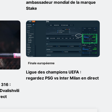
ambassadeur mondial de la marque
Stake
Finale européenne
Ligue des champions UEFA :
regardez PSG vs Inter Milan en direct
 316 :
valishvili
rect