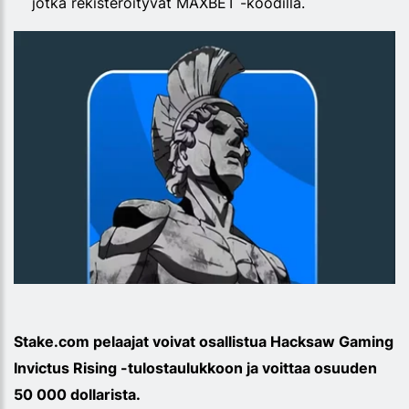
jotka rekisteröityvät MAXBET -koodilla.
Stake.com pelaajat voivat osallistua Hacksaw Gaming
Invictus Rising -tulostaulukkoon ja voittaa osuuden
50 000 dollarista.