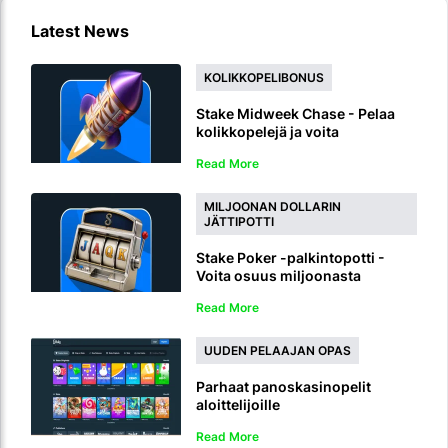
Latest News
KOLIKKOPELIBONUS
Stake Midweek Chase - Pelaa
kolikkopelejä ja voita
viikoittainen palkintopotti
Read More
MILJOONAN DOLLARIN
JÄTTIPOTTI
Stake Poker -palkintopotti -
Voita osuus miljoonasta
dollarista JAQKpotissa
Read More
UUDEN PELAAJAN OPAS
Parhaat panoskasinopelit
aloittelijoille
Read More