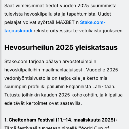
Saat viimeisimmät tiedot vuoden 2025 suurimmista
tulevista hevoskilpailuista ja tapahtumista. Uudet
pelaajat voivat syöttää MAXBET n
Stake.com-
tarjouskoodi
rekisteröityessäsi tervetuliaistarjoukseen
Hevosurheilun 2025 yleiskatsaus
Stake.com tarjoaa pääsyn arvostetuimpiin
hevoskilpailuihin maailmanlaajuisesti. Vuodelle 2025
vedonlyöntisivustolla on tarjouksia ja kertoimia
suurimpiin profiilikilpailuihin Englannista Lähi-itään.
Tutustu joihinkin kauden 2025 kohokohtiin, ja kilpailua
edeltävät kertoimet ovat saatavilla.
1. Cheltenham Festival (11.–14. maaliskuuta 2025):
Tämä festivaali tunnetaan nimellä "World Cup of