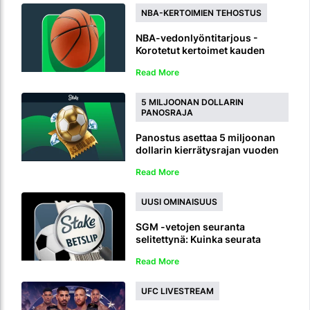
NBA-KERTOIMIEN TEHOSTUS
NBA-vedonlyöntitarjous -
Korotetut kertoimet kauden
2026/27 voittajalle
Read More
5 MILJOONAN DOLLARIN
PANOSRAJA
Panostus asettaa 5 miljoonan
dollarin kierrätysrajan vuoden
2026 jalkapallon MM-kisojen
Read More
vedonlyönnille
UUSI OMINAISUUS
SGM -vetojen seuranta
selitettynä: Kuinka seurata
saman pelin monivetoja livenä
Read More
UFC LIVESTREAM