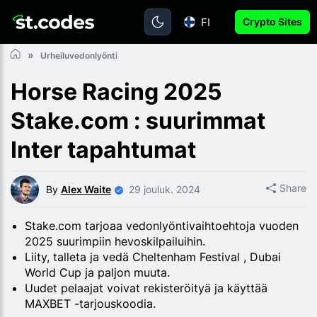
FI
Crypto Sites
Urheiluvedonlyönti
Horse Racing 2025
Stake.com : suurimmat
Inter tapahtumat
Share
By
Alex Waite
29 jouluk. 2024
Stake.com tarjoaa vedonlyöntivaihtoehtoja vuoden
2025 suurimpiin hevoskilpailuihin.
Liity, talleta ja vedä Cheltenham Festival , Dubai
World Cup ja paljon muuta.
Uudet pelaajat voivat rekisteröityä ja käyttää
MAXBET -tarjouskoodia.