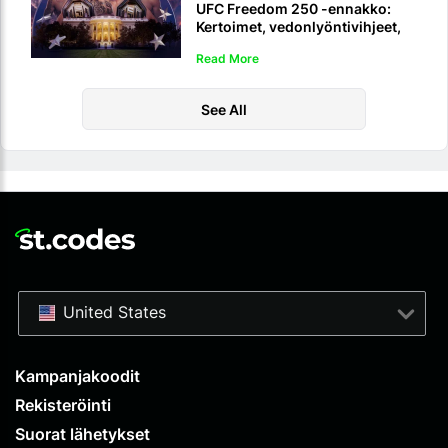
UFC Freedom 250 -ennakko:
Kertoimet, vedonlyöntivihjeet,
ennusteet ja live-stream
Read More
See All
United States
Kampanjakoodit
Rekisteröinti
Suorat lähetykset