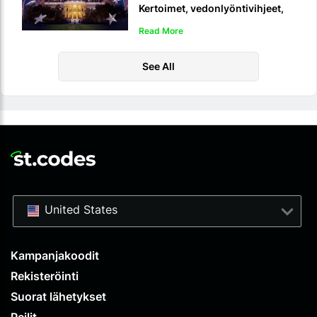
Kertoimet, vedonlyöntivihjeet,
ennusteet ja live-stream
Read More
See All
United States
Kampanjakoodit
Rekisteröinti
Suorat lähetykset
Peilit