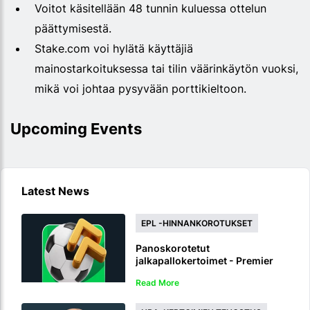
Voitot käsitellään 48 tunnin kuluessa ottelun
päättymisestä.
Stake.com voi hylätä käyttäjiä
mainostarkoituksessa tai tilin väärinkäytön vuoksi,
mikä voi johtaa pysyvään porttikieltoon.
Upcoming Events
Latest News
EPL -HINNANKOROTUKSET
Panoskorotetut
jalkapallokertoimet - Premier
League 2026/27
Read More
hintakorotukset