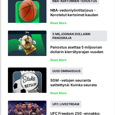
NBA-KERTOIMIEN TEHOSTUS
NBA-vedonlyöntitarjous -
Korotetut kertoimet kauden
2026/27 voittajalle
Read More
5 MILJOONAN DOLLARIN
PANOSRAJA
Panostus asettaa 5 miljoonan
dollarin kierrätysrajan vuoden
2026 jalkapallon MM-kisojen
Read More
vedonlyönnille
UUSI OMINAISUUS
SGM -vetojen seuranta
selitettynä: Kuinka seurata
saman pelin monivetoja livenä
Read More
UFC LIVESTREAM
UFC Freedom 250 -ennakko: