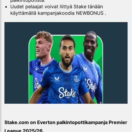
palkintopotista.
Uudet pelaajat voivat liittyä Stake tänään
käyttämällä kampanjakoodia NEWBONUS .
Stake.com on Everton palkintopottikampanja Premier
League 2025/26.