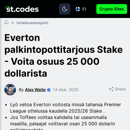
FI
Crypto Sites
Urheiluvedonlyönti
Everton
palkintopottitarjous Stake
- Voita osuus 25 000
dollarista
Share
By
Alex Waite
14 elok. 2025
Lyö vetoa Everton voitosta missä tahansa Premier
League ottelussa kaudella 2025/26 Stake .
Jos Toffees voittaa kahdella tai useammalla
maalilla, pelaajat voittavat osan 25 000 dollarin