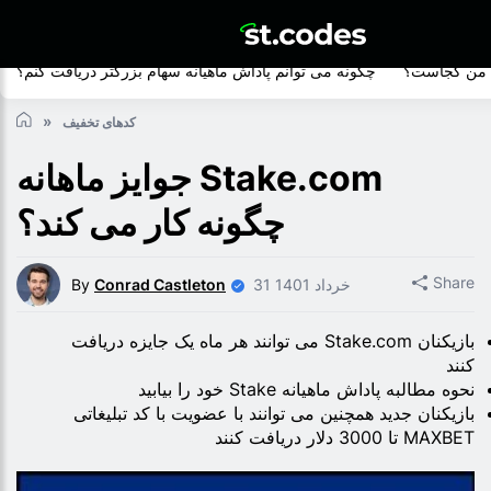
م من کجاست؟
چگونه می توانم پاداش ماهیانه سهام بزرگتر دریافت کنم؟
کدهای تخفیف
جوایز ماهانه Stake.com
چگونه کار می کند؟
Share
31 خرداد 1401
Conrad Castleton
By
بازیکنان Stake.com می توانند هر ماه یک جایزه دریافت
کنند
نحوه مطالبه پاداش ماهیانه Stake خود را بیابید
بازیکنان جدید همچنین می توانند با عضویت با کد تبلیغاتی
MAXBET تا 3000 دلار دریافت کنند