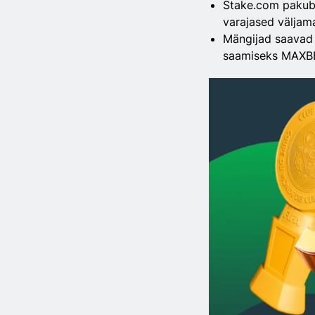
Stake.com pakub 
varajased väljam
Mängijad saavad 
saamiseks MAXBE