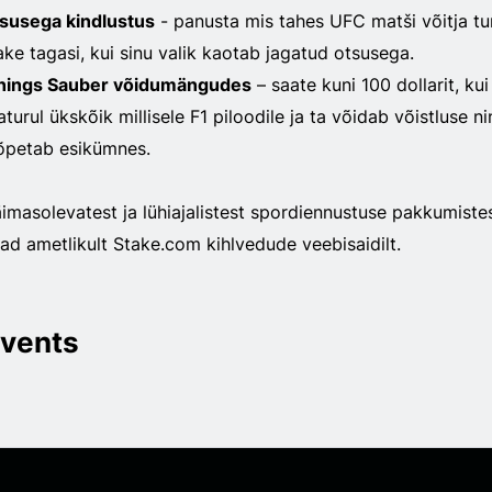
susega kindlustus
- panusta mis tahes UFC matši võitja tu
ke tagasi, kui sinu valik kaotab jagatud otsusega.
nings Sauber võidumängudes
– saate kuni 100 dollarit, kui
turul ükskõik millisele F1 piloodile ja ta võidab võistluse n
lõpetab esikümnes.
äimasolevatest ja lühiajalistest spordiennustuse pakkumiste
iad ametlikult Stake.com kihlvedude veebisaidilt.
vents