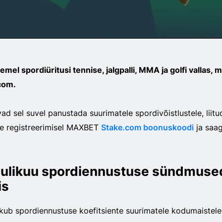
semel spordiüritusi tennise, jalgpalli, MMA ja golfi vallas, 
com.
d sel suvel panustada suurimatele spordivõistlustele, liitu
e registreerimisel MAXBET
Stake.com boonuskoodi
ja saa
uulikuu spordiennustuse sündmuse
is
ub spordiennustuse koefitsiente suurimatele kodumaistele