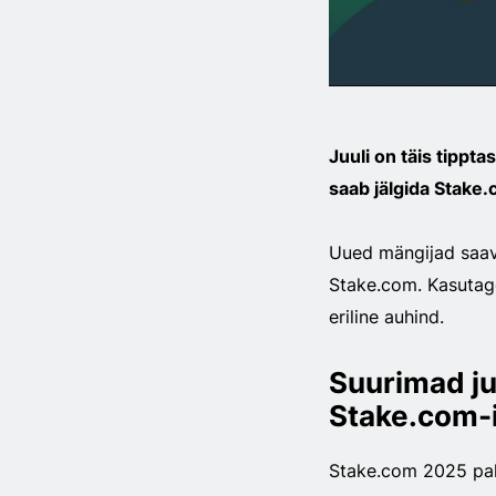
Juuli on täis tippta
saab jälgida Stake.
Uued mängijad saava
Stake.com. Kasutag
eriline auhind.
Suurimad j
Stake.com-
Stake.com 2025 pak