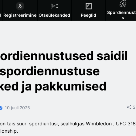
Spordiennus
d
Registreerimine
Otseülekanded
Peeglid
s
pordiennustused saidil
 spordiennustuse
ked ja pakkumised
S
10 juuli 2025
 on täis suuri spordiüritusi, sealhulgas Wimbledon , UFC 318
onship.