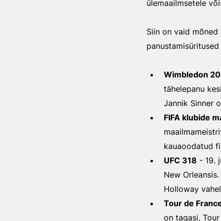
ülemaailmsetele võis
Siin on vaid mõned
panustamisüritused 
Wimbledon 20
tähelepanu kes
Jannik Sinner o
FIFA klubide m
maailmameistriv
kauaoodatud fi
UFC 318
- 19. 
New Orleansis.
Holloway vahel
Tour de Franc
on tagasi, Tour 