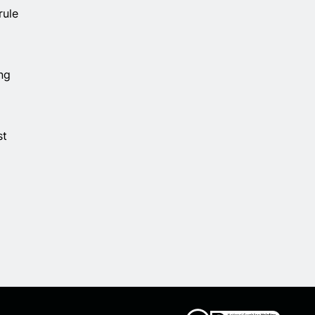
rule
ing
st