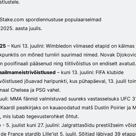
tlustele.
 Stake.com spordiennustuse populaarseimad
2025. aasta juulis.
25
– Kuni 13. juulini: Wimbledon viimased etapid on käimas 
kpunktis on mõned turniiri suurimad nimed. Novak Djokovic
n poolfinaali pääsenud ning tiitlivõistlus on endiselt avatud.
aailmameistrivõistlused
– kuni 13. juulini: FIFA klubide
õistlused jõuavad haripunkti, kus pühapäeval, 13. juulil to
naal Chelsea ja PSG vahel.
juuli: MMA fännid valmistuvad suureks vastasseisuks UFC 3
 Kaardi pealkirjaks on kauaoodatud matš Dustin Poirier ja 
, mis lubab tegevusterohket õhtut.
e
- 5. juulist kuni 27. juulini: Jalgrattasõidu prestiižseim võis
de France stardib Lille'ist 5. juulil. Sõitjad läbivad 39 etappi