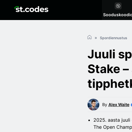
Sooduskoodi
Spordiennustus
Juuli s
Stake –
tipphet
By
Alex Waite
2025. aasta juuli
The Open Champi