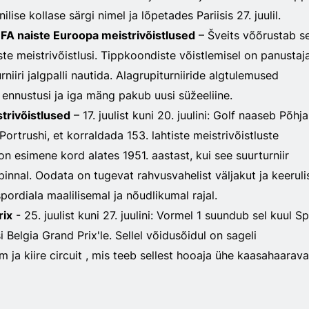
ilise kollase särgi nimel ja lõpetades Pariisis 27. juulil.
FA naiste Euroopa meistrivõistlused
– Šveits võõrustab se
te meistrivõistlusi. Tippkoondiste võistlemisel on panustaja
niiri jalgpalli nautida. Alagrupiturniiride algtulemused
ennustusi ja iga mäng pakub uusi süžeeliine.
trivõistlused
– 17. juulist kuni 20. juulini: Golf naaseb Põhja
Portrushi, et korraldada 153. lahtiste meistrivõistluste
on esimene kord alates 1951. aastast, kui see suurturniir
pinnal. Oodata on tugevat rahvusvahelist väljakut ja keeruli
spordiala maalilisemal ja nõudlikumal rajal.
rix
- 25. juulist kuni 27. juulini: Vormel 1 suundub sel kuul S
Belgia Grand Prix'le. Sellel võidusõidul on sageli
m ja kiire circuit , mis teeb sellest hooaja ühe kaasahaarav