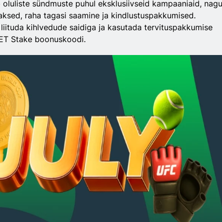
oluliste sündmuste puhul eksklusiivseid kampaaniaid, nag
aksed, raha tagasi saamine ja kindlustuspakkumised.
liituda kihlvedude saidiga ja kasutada tervituspakkumise
T Stake boonuskoodi.