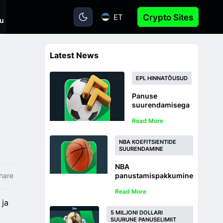
ET
Crypto Sites
tu
Latest News
EPL HINNATÕUSUD
Panuse
suurendamisega
jalgpalli
Read More
koefitsiendid -
2026/27 Premier
League hinna
NBA KOEFITSIENTIDE
SUURENDAMINE
tõstmised
NBA
hare
panustamispakkumine
– suurendatud
Read More
koefitsiendid 2026/27
 ja
hooaja võitjale
5 MILJONI DOLLARI
SUURUNE PANUSELIMIIT