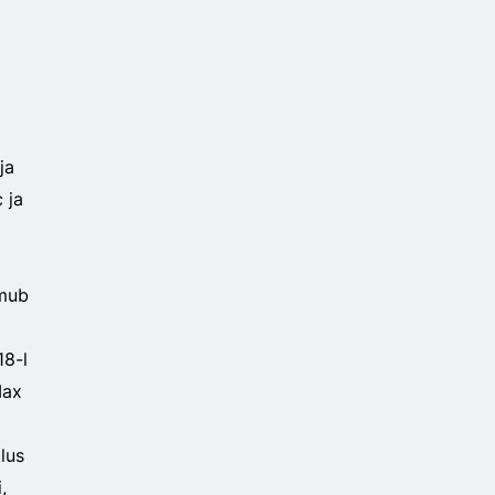
ja
 ja
imub
18-l
Max
tlus
,