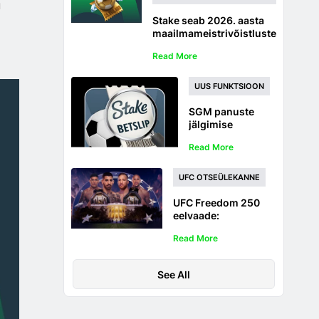
u
Stake seab 2026. aasta
maailmameistrivõistluste
panustamisele 5 miljoni
Read More
dollari suuruse
panustamislimiidi
UUS FUNKTSIOON
SGM panuste
jälgimise
selgitus: kuidas
Read More
jälgida sama
mängu
mitmikpanuseid
UFC OTSEÜLEKANNE
otseülekandes
UFC Freedom 250
eelvaade:
panusekoefitsiendid,
Read More
panustamisnipid,
ennustused ja
otseülekanne
See All