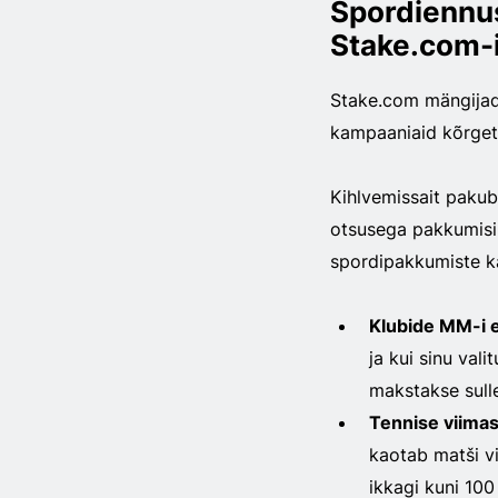
Spordiennus
Stake.com-
Stake.com mängijad
kampaaniaid kõrgetas
Kihlvemissait pakub
otsusega pakkumisi 
spordipakkumiste ka
Klubide MM-i 
ja kui sinu val
makstakse sulle 
Tennise viima
kaotab matši vi
ikkagi kuni 100 