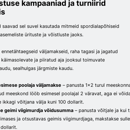
tuse kampaaniad ja turniirid
is
 saavad sel suvel kasutada mitmeid spordialapõhiseid
emeliste ürituste ja võistluste jaoks.
 ennetähtaegseid väljamakseid, raha tagasi ja jagatud
käimasolevate ja piiratud aja jooksul toimuvate
udu, sealhulgas järgmiste kaudu.
esimese poolaja väljamakse
– panusta 1x2 turul meeskonn
itud meeskond lööb esimesel poolajal 2 väravat, aga ei võida
ikkagi võitjana välja kuni 100 dollarit.
se geimi viigimurdja võidusumma
– panusta võitjale ja kui 
imases ja otsustavas geimis viigimurdjaga, makstakse sulle
dollarit.