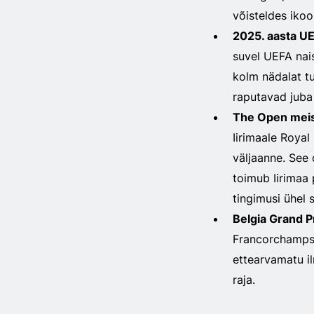
võisteldes ikoon
2025. aasta UE
suvel UEFA nais
kolm nädalat tur
raputavad juba 
The Open meis
Iirimaale Royal 
väljaanne. See 
toimub Iirimaa 
tingimusi ühel 
Belgia Grand P
Francorchampsi 
ettearvamatu il
raja.