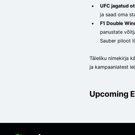
UFC jagatud ot
ja saad oma sta
F1 Double Win
panustate võitja
Sauber piloot 
Täieliku nimekirja k
ja kampaaniatest le
Upcoming E