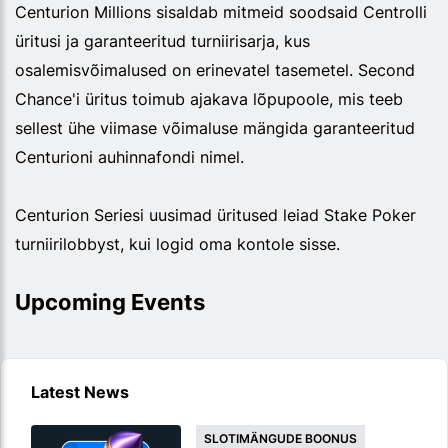
Centurion Millions sisaldab mitmeid soodsaid Centrolli
üritusi ja garanteeritud turniirisarja, kus
osalemisvõimalused on erinevatel tasemetel. Second
Chance'i üritus toimub ajakava lõpupoole, mis teeb
sellest ühe viimase võimaluse mängida garanteeritud
Centurioni auhinnafondi nimel.
Centurion Seriesi uusimad üritused leiad Stake Poker
turniirilobbyst, kui logid oma kontole sisse.
Upcoming Events
Latest News
SLOTIMÄNGUDE BOONUS