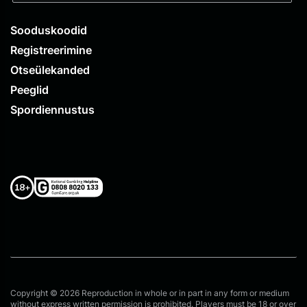
Sooduskoodid
Registreerimine
Otseülekanded
Peeglid
Spordiennustus
Copyright © 2026 Reproduction in whole or in part in any form or medium
without express written permission is prohibited. Players must be 18 or over