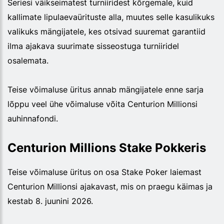
Seriesi väikseimatest turniiridest kõrgemale, kuid
kallimate lipulaevaürituste alla, muutes selle kasulikuks
valikuks mängijatele, kes otsivad suuremat garantiid
ilma ajakava suurimate sisseostuga turniiridel
osalemata.
Teise võimaluse üritus annab mängijatele enne sarja
lõppu veel ühe võimaluse võita Centurion Millionsi
auhinnafondi.
Centurion Millions Stake Pokkeris
Teise võimaluse üritus on osa Stake Poker laiemast
Centurion Millionsi ajakavast, mis on praegu käimas ja
kestab 8. juunini 2026.