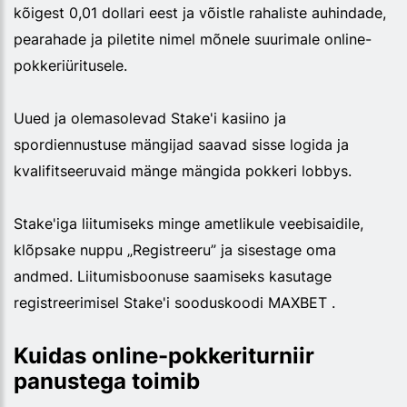
kõigest 0,01 dollari eest ja võistle rahaliste auhindade,
pearahade ja piletite nimel mõnele suurimale online-
pokkeriüritusele.
Uued ja olemasolevad Stake'i kasiino ja
spordiennustuse mängijad saavad sisse logida ja
kvalifitseeruvaid mänge mängida pokkeri lobbys.
Stake'iga liitumiseks minge ametlikule veebisaidile,
klõpsake nuppu „Registreeru” ja sisestage oma
andmed. Liitumisboonuse saamiseks kasutage
registreerimisel Stake'i sooduskoodi MAXBET .
Kuidas online-pokkeriturniir
panustega toimib